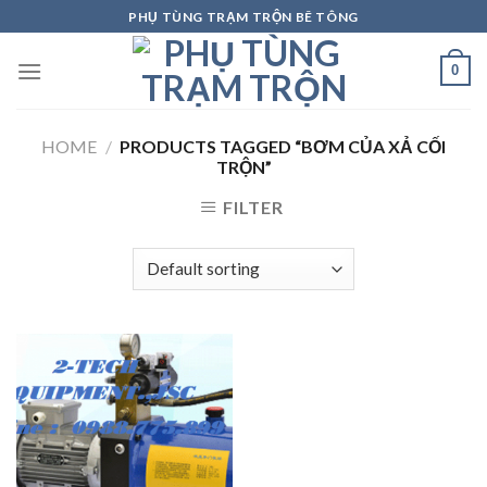
Skip
PHỤ TÙNG TRẠM TRỘN BÊ TÔNG
to
content
0
HOME
/
PRODUCTS TAGGED “BƠM CỦA XẢ CỐI
TRỘN”
FILTER