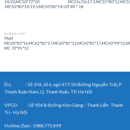
14/20,MC50*72*20
MC55x72x17.3,MC55*80*12,MC5
,MC50*80*14/19.5,MC50*80*14/20
* 89 * 18
GIOĂNG PHỚT
Phớt
MC60*82*16,MC62*82*17,MC60*85*12,MC60*85*17,MC60*90*12,M
MC 70*95*12
Đ/c : Số 37A, tổ 6, ngõ 477/50 đường Nguyễn Trãi, P.
Thanh Xuân Nam, Q. Thanh Xuân, TP. Hà Nội
VPGD : Số 924 B đường Kim Giang - Thanh Liệt- Thanh
Trì- Hà Nội
Hotline/Zalo : 0988.775.899