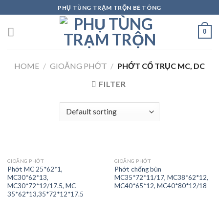
Skip
PHỤ TÙNG TRẠM TRỘN BÊ TÔNG
to
content
0
HOME
/
GIOĂNG PHỚT
/
PHỚT CỔ TRỤC MC, DC
FILTER
GIOĂNG PHỚT
GIOĂNG PHỚT
Phớt MC 25*62*1,
Phớt chống bùn
MC30*62*13,
MC35*72*11/17, MC38*62*12,
MC30*72*12/17.5, MC
MC40*65*12, MC40*80*12/18
35*62*13,35*72*12*17.5