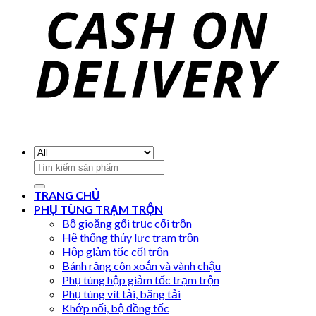
Search
for:
TRANG CHỦ
PHỤ TÙNG TRẠM TRỘN
Bộ gioăng gối trục cối trộn
Hệ thống thủy lực trạm trộn
Hộp giảm tốc cối trộn
Bánh răng côn xoắn và vành chậu
Phụ tùng hộp giảm tốc trạm trộn
Phụ tùng vít tải, băng tải
Khớp nối, bộ đồng tốc