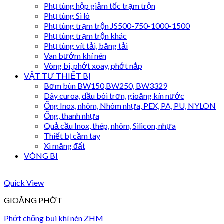
Phụ tùng hộp giảm tốc trạm trộn
Phụ tùng Si lô
Phụ tùng trạm trộn JS500-750-1000-1500
Phụ tùng trạm trộn khác
Phụ tùng vít tải, băng tải
Van bướm khí nén
Vòng bi, phớt xoay, phớt nắp
VẬT TƯ THIẾT BỊ
Bơm bùn BW150,BW250, BW3329
Dây curoa, dầu bôi trơn, gioăng kín nước
Ống Inox, nhôm, Nhôm nhựa, PEX, PA, PU, NYLON
Ống, thanh nhựa
Quả cầu Inox, thép, nhôm, Silicon, nhựa
Thiết bị cầm tay
Xi măng đất
VÒNG BI
Quick View
GIOĂNG PHỚT
Phớt chống bụi khí nén ZHM