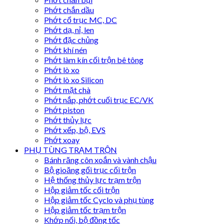
Phớt chắn dầu
Phớt cổ trục MC, DC
Phớt dạ, nỉ, len
Phớt đặc chủng
Phớt khí nén
Phớt làm kín cối trộn bê tông
Phớt lò xo
Phớt lò xo Silicon
Phớt mặt chà
Phớt nắp, phớt cuối trục EC/VK
Phớt piston
Phớt thủy lực
Phớt xếp, bộ, EVS
Phớt xoay
PHỤ TÙNG TRẠM TRỘN
Bánh răng côn xoắn và vành chậu
Bộ gioăng gối trục cối trộn
Hệ thống thủy lực trạm trộn
Hộp giảm tốc cối trộn
Hộp giảm tốc Cyclo và phụ tùng
Hộp giảm tốc trạm trộn
Khớp nối, bộ đồng tốc