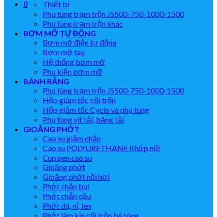
0
Thiết bị
Phụ tùng trạm trộn JS500-750-1000-1500
Phụ tùng trạm trộn khác
BƠM MỠ TỰ ĐỘNG
Bơm mỡ điện tự động
Bơm mỡ tay
Hệ thống bơm mỡ
Phụ kiện bơm mỡ
BÁNH RĂNG
Phụ tùng trạm trộn JS500-750-1000-1500
Hộp giảm tốc cối trộn
Hộp giảm tốc Cyclo và phụ tùng
Phụ tùng vít tải, băng tải
GIOĂNG PHỚT
Cao su giảm chấn
Cao su POLYURETHANE Khớp nối
Cup pen cao su
Gioăng phớt
Gioăng phớt nồi hơi
Phớt chắn bụi
Phớt chắn dầu
Phớt dạ, nỉ, len
Phớt làm kín cối trộn bê tông