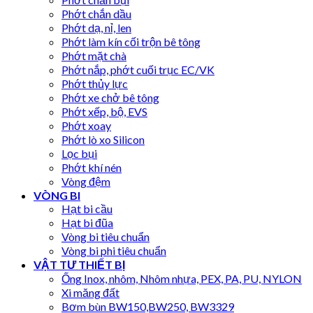
Phớt chắn dầu
Phớt dạ, nỉ, len
Phớt làm kín cối trộn bê tông
Phớt mặt chà
Phớt nắp, phớt cuối trục EC/VK
Phớt thủy lực
Phớt xe chở bê tông
Phớt xếp, bộ, EVS
Phớt xoay
Phớt lò xo Silicon
Lọc bụi
Phớt khí nén
Vòng đệm
VÒNG BI
Hạt bi cầu
Hạt bi đũa
Vòng bi tiêu chuẩn
Vòng bi phi tiêu chuẩn
VẬT TƯ THIẾT BỊ
Ống Inox, nhôm, Nhôm nhựa, PEX, PA, PU, NYLON
Xi măng đất
Bơm bùn BW150,BW250, BW3329