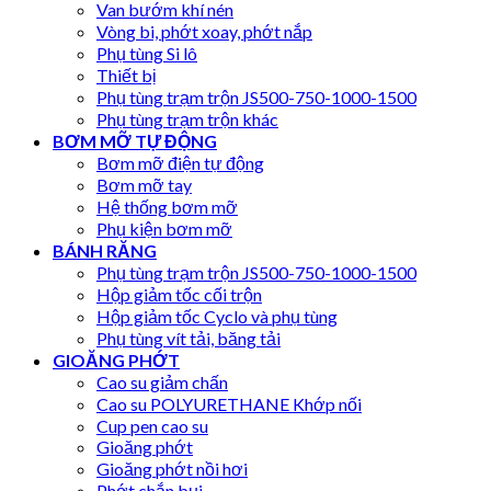
Van bướm khí nén
Vòng bi, phớt xoay, phớt nắp
Phụ tùng Si lô
Thiết bị
Phụ tùng trạm trộn JS500-750-1000-1500
Phụ tùng trạm trộn khác
BƠM MỠ TỰ ĐỘNG
Bơm mỡ điện tự động
Bơm mỡ tay
Hệ thống bơm mỡ
Phụ kiện bơm mỡ
BÁNH RĂNG
Phụ tùng trạm trộn JS500-750-1000-1500
Hộp giảm tốc cối trộn
Hộp giảm tốc Cyclo và phụ tùng
Phụ tùng vít tải, băng tải
GIOĂNG PHỚT
Cao su giảm chấn
Cao su POLYURETHANE Khớp nối
Cup pen cao su
Gioăng phớt
Gioăng phớt nồi hơi
Phớt chắn bụi