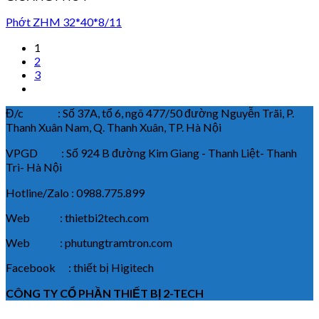
Phớt ZHM 32*40*8/11
1
2
3
Đ/c : Số 37A, tổ 6, ngõ 477/50 đường Nguyễn Trãi, P.
Thanh Xuân Nam, Q. Thanh Xuân, TP. Hà Nội
VPGD : Số 924 B đường Kim Giang - Thanh Liệt- Thanh
Trì- Hà Nội
Hotline/Zalo : 0988.775.899
Web : thietbi2tech.com
Web : phutungtramtron.com
Facebook : thiết bị Higitech
CÔNG TY CỔ PHẦN THIẾT BỊ 2-TECH