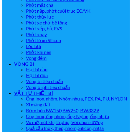
Phớt mặt chà
Phớt nắp, phớt cuối trục EC/VK
Phớt thủy lực
Phớt xe chở bê tông
Phớt xếp, bộ, EVS
Phớt xoay
Phớt lò xo Silicon
Lọc bụi
Phớt khí nén
Vòng đệm
VÒNG BI
Hạt bi cầu
Hạt bi đũa
Vòng bi tiêu chuẩn
Vòng bi phi tiêu chuẩn
VẬT TƯ THIẾT BỊ
Ống Inox, nhôm, Nhôm nhựa, PEX, PA, PU, NYLON
Xi măng đất
Bơm bùn BW150,BW250, BW3329
Ống Inox, ống nhôm, ống Nylon, ống nhựa
Vú mỡ, nút khí, lá phíp, Vòi phun sương
Quả cầu Inox, thép, nhôm, Silicon, nhựa