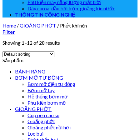
Phụ kiện máy năng lượng mặt trời
Dây curoa, dầu bôi trơn, gioăng kín nước
THÔNG TIN CÔNG NGHỆ
Home
/
GIOĂNG PHỚT
/
Phớt khí nén
Filter
Showing 1–12 of 28 results
Sản phẩm
BÁNH RĂNG
BƠM MỠ TỰ ĐỘNG
Bơm mỡ điện tự động
Bơm mỡ tay
Hệ thống bơm mỡ
Phụ kiện bơm mỡ
GIOĂNG PHỚT
Cup pen cao su
Gioăng phớt
Gioăng phớt nồi hơi
Lọc bụi
Phớt chắn bụi