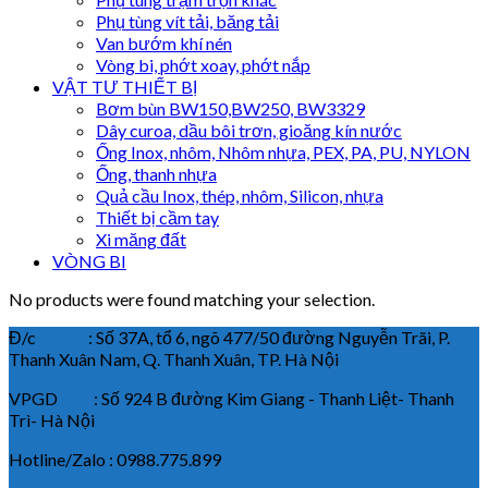
Phụ tùng vít tải, băng tải
Van bướm khí nén
Vòng bi, phớt xoay, phớt nắp
VẬT TƯ THIẾT BỊ
Bơm bùn BW150,BW250, BW3329
Dây curoa, dầu bôi trơn, gioăng kín nước
Ống Inox, nhôm, Nhôm nhựa, PEX, PA, PU, NYLON
Ống, thanh nhựa
Quả cầu Inox, thép, nhôm, Silicon, nhựa
Thiết bị cầm tay
Xi măng đất
VÒNG BI
No products were found matching your selection.
Đ/c : Số 37A, tổ 6, ngõ 477/50 đường Nguyễn Trãi, P.
Thanh Xuân Nam, Q. Thanh Xuân, TP. Hà Nội
VPGD : Số 924 B đường Kim Giang - Thanh Liệt- Thanh
Trì- Hà Nội
Hotline/Zalo : 0988.775.899