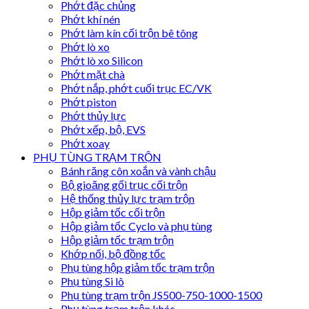
Phớt đặc chủng
Phớt khí nén
Phớt làm kín cối trộn bê tông
Phớt lò xo
Phớt lò xo Silicon
Phớt mặt chà
Phớt nắp, phớt cuối trục EC/VK
Phớt piston
Phớt thủy lực
Phớt xếp, bộ, EVS
Phớt xoay
PHỤ TÙNG TRẠM TRỘN
Bánh răng côn xoắn và vành chậu
Bộ gioăng gối trục cối trộn
Hệ thống thủy lực trạm trộn
Hộp giảm tốc cối trộn
Hộp giảm tốc Cyclo và phụ tùng
Hộp giảm tốc trạm trộn
Khớp nối, bộ đồng tốc
Phụ tùng hộp giảm tốc trạm trộn
Phụ tùng Si lô
Phụ tùng trạm trộn JS500-750-1000-1500
Phụ tùng trạm trộn khác