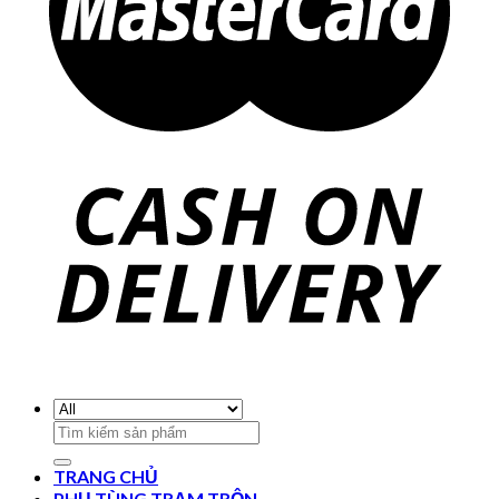
Search
for:
TRANG CHỦ
PHỤ TÙNG TRẠM TRỘN