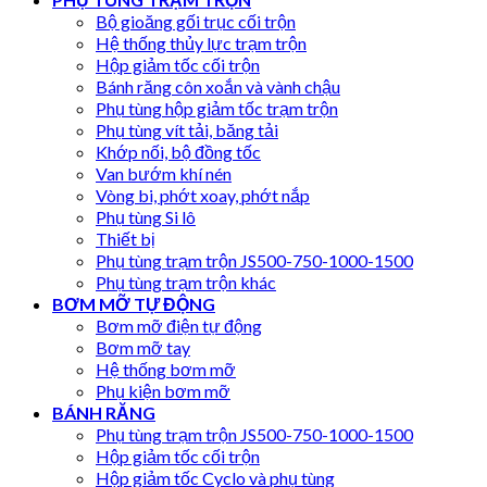
Bộ gioăng gối trục cối trộn
Hệ thống thủy lực trạm trộn
Hộp giảm tốc cối trộn
Bánh răng côn xoắn và vành chậu
Phụ tùng hộp giảm tốc trạm trộn
Phụ tùng vít tải, băng tải
Khớp nối, bộ đồng tốc
Van bướm khí nén
Vòng bi, phớt xoay, phớt nắp
Phụ tùng Si lô
Thiết bị
Phụ tùng trạm trộn JS500-750-1000-1500
Phụ tùng trạm trộn khác
BƠM MỠ TỰ ĐỘNG
Bơm mỡ điện tự động
Bơm mỡ tay
Hệ thống bơm mỡ
Phụ kiện bơm mỡ
BÁNH RĂNG
Phụ tùng trạm trộn JS500-750-1000-1500
Hộp giảm tốc cối trộn
Hộp giảm tốc Cyclo và phụ tùng