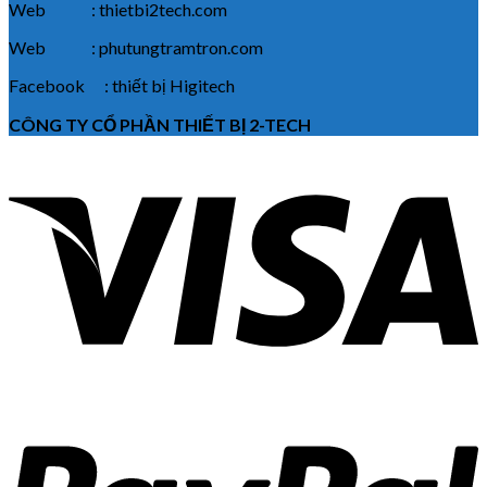
Web : thietbi2tech.com
Web : phutungtramtron.com
Facebook : thiết bị Higitech
CÔNG TY CỔ PHẦN THIẾT BỊ 2-TECH