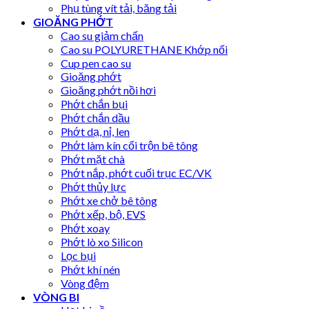
Phụ tùng vít tải, băng tải
GIOĂNG PHỚT
Cao su giảm chấn
Cao su POLYURETHANE Khớp nối
Cup pen cao su
Gioăng phớt
Gioăng phớt nồi hơi
Phớt chắn bụi
Phớt chắn dầu
Phớt dạ, nỉ, len
Phớt làm kín cối trộn bê tông
Phớt mặt chà
Phớt nắp, phớt cuối trục EC/VK
Phớt thủy lực
Phớt xe chở bê tông
Phớt xếp, bộ, EVS
Phớt xoay
Phớt lò xo Silicon
Lọc bụi
Phớt khí nén
Vòng đệm
VÒNG BI