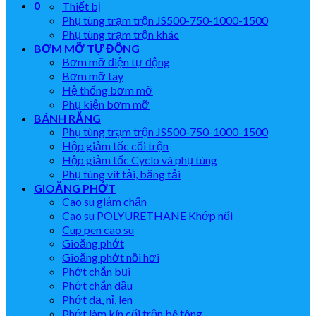
0
Thiết bị
Phụ tùng trạm trộn JS500-750-1000-1500
Phụ tùng trạm trộn khác
BƠM MỠ TỰ ĐỘNG
Bơm mỡ điện tự động
Bơm mỡ tay
Hệ thống bơm mỡ
Phụ kiện bơm mỡ
BÁNH RĂNG
Phụ tùng trạm trộn JS500-750-1000-1500
Hộp giảm tốc cối trộn
Hộp giảm tốc Cyclo và phụ tùng
Phụ tùng vít tải, băng tải
GIOĂNG PHỚT
Cao su giảm chấn
Cao su POLYURETHANE Khớp nối
Cup pen cao su
Gioăng phớt
Gioăng phớt nồi hơi
Phớt chắn bụi
Phớt chắn dầu
Phớt dạ, nỉ, len
Phớt làm kín cối trộn bê tông