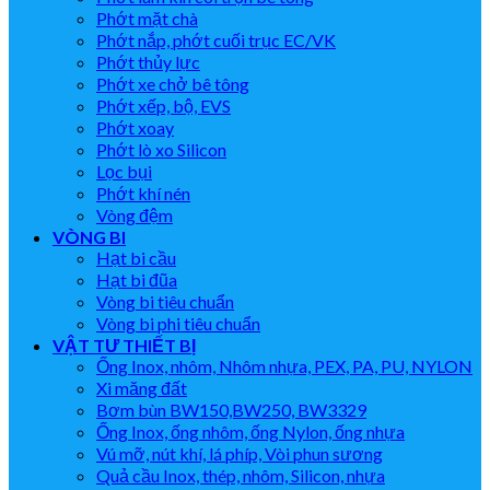
Phớt mặt chà
Phớt nắp, phớt cuối trục EC/VK
Phớt thủy lực
Phớt xe chở bê tông
Phớt xếp, bộ, EVS
Phớt xoay
Phớt lò xo Silicon
Lọc bụi
Phớt khí nén
Vòng đệm
VÒNG BI
Hạt bi cầu
Hạt bi đũa
Vòng bi tiêu chuẩn
Vòng bi phi tiêu chuẩn
VẬT TƯ THIẾT BỊ
Ống Inox, nhôm, Nhôm nhựa, PEX, PA, PU, NYLON
Xi măng đất
Bơm bùn BW150,BW250, BW3329
Ống Inox, ống nhôm, ống Nylon, ống nhựa
Vú mỡ, nút khí, lá phíp, Vòi phun sương
Quả cầu Inox, thép, nhôm, Silicon, nhựa