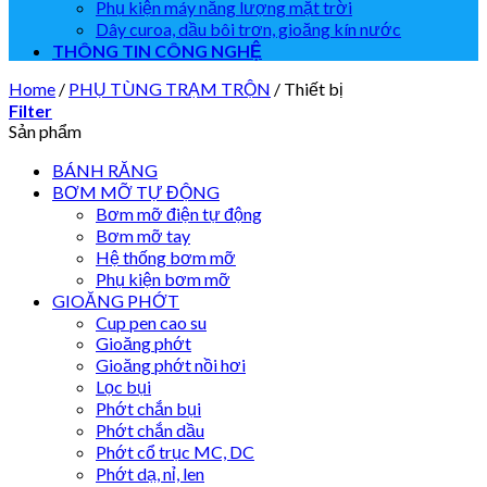
Phụ kiện máy năng lượng mặt trời
Dây curoa, dầu bôi trơn, gioăng kín nước
THÔNG TIN CÔNG NGHỆ
Home
/
PHỤ TÙNG TRẠM TRỘN
/
Thiết bị
Filter
Sản phẩm
BÁNH RĂNG
BƠM MỠ TỰ ĐỘNG
Bơm mỡ điện tự động
Bơm mỡ tay
Hệ thống bơm mỡ
Phụ kiện bơm mỡ
GIOĂNG PHỚT
Cup pen cao su
Gioăng phớt
Gioăng phớt nồi hơi
Lọc bụi
Phớt chắn bụi
Phớt chắn dầu
Phớt cổ trục MC, DC
Phớt dạ, nỉ, len