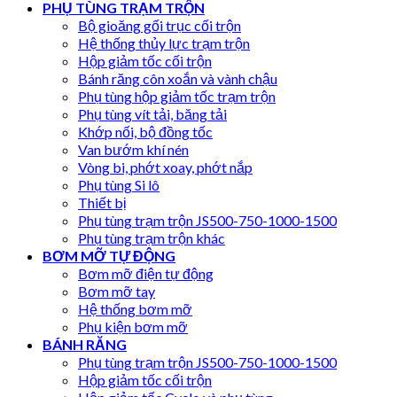
PHỤ TÙNG TRẠM TRỘN
Bộ gioăng gối trục cối trộn
Hệ thống thủy lực trạm trộn
Hộp giảm tốc cối trộn
Bánh răng côn xoắn và vành chậu
Phụ tùng hộp giảm tốc trạm trộn
Phụ tùng vít tải, băng tải
Khớp nối, bộ đồng tốc
Van bướm khí nén
Vòng bi, phớt xoay, phớt nắp
Phụ tùng Si lô
Thiết bị
Phụ tùng trạm trộn JS500-750-1000-1500
Phụ tùng trạm trộn khác
BƠM MỠ TỰ ĐỘNG
Bơm mỡ điện tự động
Bơm mỡ tay
Hệ thống bơm mỡ
Phụ kiện bơm mỡ
BÁNH RĂNG
Phụ tùng trạm trộn JS500-750-1000-1500
Hộp giảm tốc cối trộn