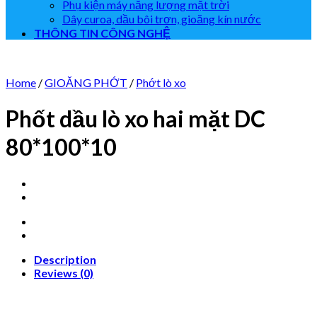
Phụ kiện máy năng lượng mặt trời
Dây curoa, dầu bôi trơn, gioăng kín nước
THÔNG TIN CÔNG NGHỆ
Home
/
GIOĂNG PHỚT
/
Phớt lò xo
Phốt dầu lò xo hai mặt DC
80*100*10
Description
Reviews (0)