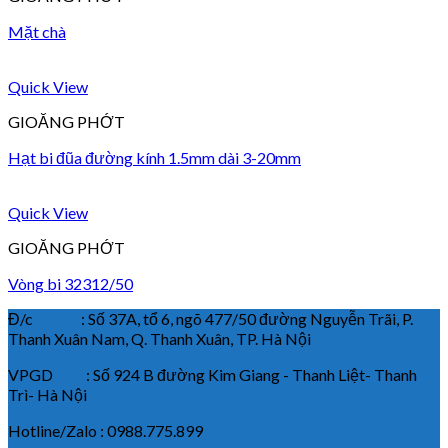
Mặt chà
Quick View
GIOĂNG PHỚT
Hạt bi đũa đường kính 1.5mm dài 3-20mm
Quick View
GIOĂNG PHỚT
Vòng bi 32312/50
Đ/c : Số 37A, tổ 6, ngõ 477/50 đường Nguyễn Trãi, P.
Thanh Xuân Nam, Q. Thanh Xuân, TP. Hà Nội
VPGD : Số 924 B đường Kim Giang - Thanh Liệt- Thanh
Trì- Hà Nội
Hotline/Zalo : 0988.775.899