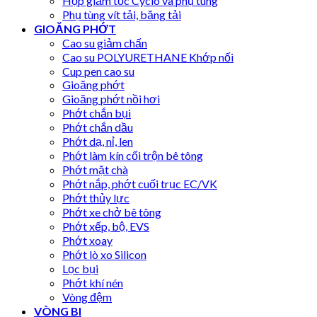
Hộp giảm tốc Cyclo và phụ tùng
Phụ tùng vít tải, băng tải
GIOĂNG PHỚT
Cao su giảm chấn
Cao su POLYURETHANE Khớp nối
Cup pen cao su
Gioăng phớt
Gioăng phớt nồi hơi
Phớt chắn bụi
Phớt chắn dầu
Phớt dạ, nỉ, len
Phớt làm kín cối trộn bê tông
Phớt mặt chà
Phớt nắp, phớt cuối trục EC/VK
Phớt thủy lực
Phớt xe chở bê tông
Phớt xếp, bộ, EVS
Phớt xoay
Phớt lò xo Silicon
Lọc bụi
Phớt khí nén
Vòng đệm
VÒNG BI