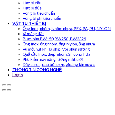
Hạt bi cầu
Hạt bi đũa
Vòng bi tiêu chuẩn
Vòng bi phi tiêu chuẩn
VẬT TƯ THIẾT BỊ
Ống Inox, nhôm, Nhôm nhựa, PEX, PA, PU, NYLON
Xi măng đất
Bơm bùn BW150,BW250, BW3329
Ống Inox, ống nhôm, ống Nylon, ống nhựa
Vú mỡ, nút khí, lá phíp, Vòi phun sương
Quả cầu Inox, thép, nhôm, Silicon, nhựa
Phụ kiện máy năng lượng mặt trời
Dây curoa, dầu bôi trơn, gioăng kín nước
THÔNG TIN CÔNG NGHỆ
Login