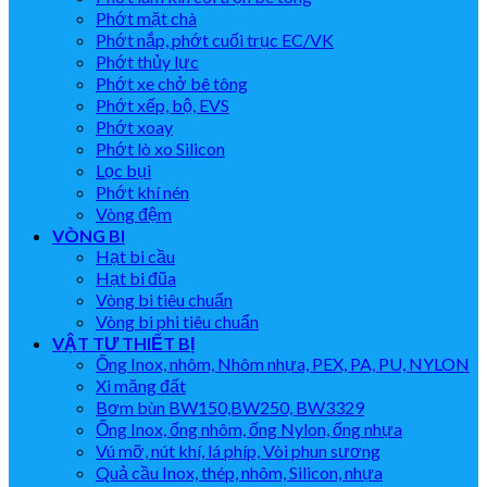
Phớt mặt chà
Phớt nắp, phớt cuối trục EC/VK
Phớt thủy lực
Phớt xe chở bê tông
Phớt xếp, bộ, EVS
Phớt xoay
Phớt lò xo Silicon
Lọc bụi
Phớt khí nén
Vòng đệm
VÒNG BI
Hạt bi cầu
Hạt bi đũa
Vòng bi tiêu chuẩn
Vòng bi phi tiêu chuẩn
VẬT TƯ THIẾT BỊ
Ống Inox, nhôm, Nhôm nhựa, PEX, PA, PU, NYLON
Xi măng đất
Bơm bùn BW150,BW250, BW3329
Ống Inox, ống nhôm, ống Nylon, ống nhựa
Vú mỡ, nút khí, lá phíp, Vòi phun sương
Quả cầu Inox, thép, nhôm, Silicon, nhựa