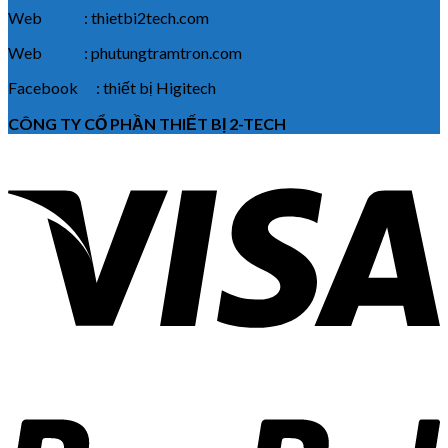
Web : thietbi2tech.com
Web : phutungtramtron.com
Facebook : thiết bị Higitech
CÔNG TY CỔ PHẦN THIẾT BỊ 2-TECH