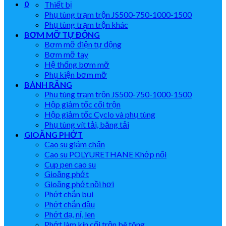
0
Thiết bị
Phụ tùng trạm trộn JS500-750-1000-1500
Phụ tùng trạm trộn khác
BƠM MỠ TỰ ĐỘNG
Bơm mỡ điện tự động
Bơm mỡ tay
Hệ thống bơm mỡ
Phụ kiện bơm mỡ
BÁNH RĂNG
Phụ tùng trạm trộn JS500-750-1000-1500
Hộp giảm tốc cối trộn
Hộp giảm tốc Cyclo và phụ tùng
Phụ tùng vít tải, băng tải
GIOĂNG PHỚT
Cao su giảm chấn
Cao su POLYURETHANE Khớp nối
Cup pen cao su
Gioăng phớt
Gioăng phớt nồi hơi
Phớt chắn bụi
Phớt chắn dầu
Phớt dạ, nỉ, len
Phớt làm kín cối trộn bê tông