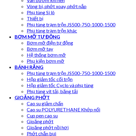
Van bướm khí nén
Vòng bi, phớt xoay, phớt nắp
Phụ tùng Si lô
Thiết bị
Phụ tùng trạm trộn JS500-750-1000-1500
Phụ tùng trạm trộn khác
BƠM MỠ TỰ ĐỘNG
Bơm mỡ điện tự động
Bơm mỡ tay
Hệ thống bơm mỡ
Phụ kiện bơm mỡ
BÁNH RĂNG
Phụ tùng trạm trộn JS500-750-1000-1500
Hộp giảm tốc cối trộn
Hộp giảm tốc Cyclo và phụ tùng
Phụ tùng vít tải, băng tải
GIOĂNG PHỚT
Cao su giảm chấn
Cao su POLYURETHANE Khớp nối
Cup pen cao su
Gioăng phớt
Gioăng phớt nồi hơi
Phớt chắn bụi