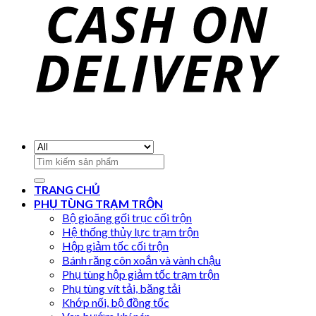
Search
for:
TRANG CHỦ
PHỤ TÙNG TRẠM TRỘN
Bộ gioăng gối trục cối trộn
Hệ thống thủy lực trạm trộn
Hộp giảm tốc cối trộn
Bánh răng côn xoắn và vành chậu
Phụ tùng hộp giảm tốc trạm trộn
Phụ tùng vít tải, băng tải
Khớp nối, bộ đồng tốc