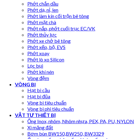
Phớt chắn dầu
Phớt dạ, nỉ, len
Phớt làm kín cối trộn bê tông
Phớt mặt chà
Phớt nắp, phớt cuối trục EC/VK
Phớt thủy lực
Phớt xe chở bê tông
Phớt xếp, bộ, EVS
Phớt xoay
Phớt lò xo Silicon
Lọc bụi
Phớt khí nén
Vòng đệm
VÒNG BI
Hạt bi cầu
Hạt bi đũa
Vòng bi tiêu chuẩn
Vòng bi phi tiêu chuẩn
VẬT TƯ THIẾT BỊ
Ống Inox, nhôm, Nhôm nhựa, PEX, PA, PU, NYLON
Xi măng đất
Bơm bùn BW150,BW250, BW3329