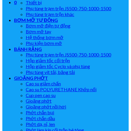
0
Thiết bị
Phụ tùng trạm trộn JS500-750-1000-1500
Phụ tùng trạm trộn khác
BƠM MỠ TỰ ĐỘNG
Bơm mỡ điện tự động
Bơm mỡ tay
Hệ thống bơm mỡ
Phụ kiện bơm mỡ
BÁNH RĂNG
Phụ tùng trạm trộn JS500-750-1000-1500
Hộp giảm tốc cối trộn
Hộp giảm tốc Cyclo và phụ tùng
Phụ tùng vít tải, băng tải
GIOĂNG PHỚT
Cao su giảm chấn
Cao su POLYURETHANE Khớp nối
Cup pen cao su
Gioăng phớt
Gioăng phớt nồi hơi
Phớt chắn bụi
Phớt chắn dầu
Phớt dạ, nỉ, len
Phớt làm kín cối trộn bê tông