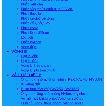
Phớt mặt chà
Phớt nắp, phớt cuối trục EC/VK
Phớt thủy lực
Phớt xe chở bê tông
Phớt xếp, bộ, EVS
Phớt xoay
Phớt lò xo Silicon
Lọc bụi
Phớt khí nén
Vòng đệm
VÒNG BI
Hạt bi cầu
Hạt bi đũa
Vòng bi tiêu chuẩn
Vòng bi phi tiêu chuẩn
VẬT TƯ THIẾT BỊ
Ống Inox, nhôm, Nhôm nhựa, PEX, PA, PU, NYLON
Xi măng đất
Bơm bùn BW150,BW250, BW3329
Ống Inox, ống nhôm, ống Nylon, ống nhựa
Vú mỡ, nút khí, lá phíp, Vòi phun sương
Quả cầu Inox, thép, nhôm, Silicon, nhựa