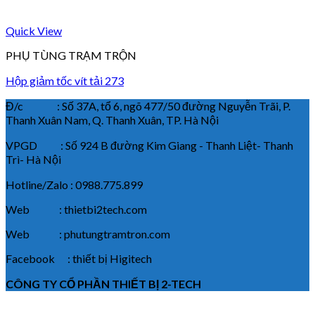
Quick View
PHỤ TÙNG TRẠM TRỘN
Hộp giảm tốc vít tải 273
Đ/c : Số 37A, tổ 6, ngõ 477/50 đường Nguyễn Trãi, P.
Thanh Xuân Nam, Q. Thanh Xuân, TP. Hà Nội
VPGD : Số 924 B đường Kim Giang - Thanh Liệt- Thanh
Trì- Hà Nội
Hotline/Zalo : 0988.775.899
Web : thietbi2tech.com
Web : phutungtramtron.com
Facebook : thiết bị Higitech
CÔNG TY CỔ PHẦN THIẾT BỊ 2-TECH