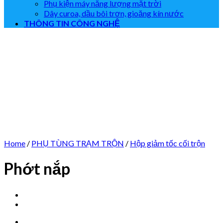
Phụ kiện máy năng lượng mặt trời
Dây curoa, dầu bôi trơn, gioăng kín nước
THÔNG TIN CÔNG NGHỆ
Home
/
PHỤ TÙNG TRẠM TRỘN
/
Hộp giảm tốc cối trộn
Phớt nắp