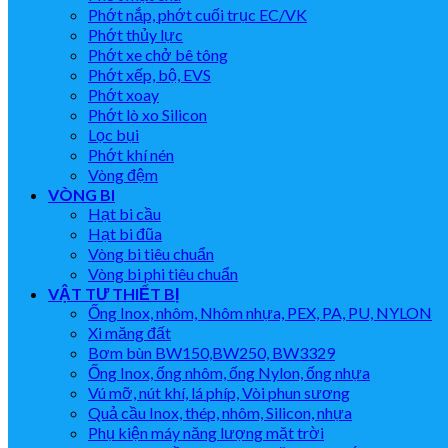
Phớt nắp, phớt cuối trục EC/VK
Phớt thủy lực
Phớt xe chở bê tông
Phớt xếp, bộ, EVS
Phớt xoay
Phớt lò xo Silicon
Lọc bụi
Phớt khí nén
Vòng đệm
VÒNG BI
Hạt bi cầu
Hạt bi đũa
Vòng bi tiêu chuẩn
Vòng bi phi tiêu chuẩn
VẬT TƯ THIẾT BỊ
Ống Inox, nhôm, Nhôm nhựa, PEX, PA, PU, NYLON
Xi măng đất
Bơm bùn BW150,BW250, BW3329
Ống Inox, ống nhôm, ống Nylon, ống nhựa
Vú mỡ, nút khí, lá phíp, Vòi phun sương
Quả cầu Inox, thép, nhôm, Silicon, nhựa
Phụ kiện máy năng lượng mặt trời