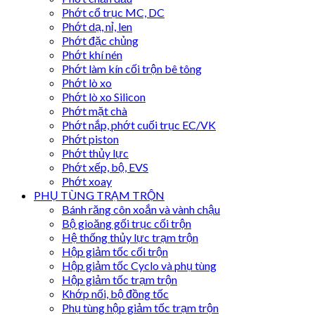
Phớt cổ trục MC, DC
Phớt dạ, nỉ, len
Phớt đặc chủng
Phớt khí nén
Phớt làm kín cối trộn bê tông
Phớt lò xo
Phớt lò xo Silicon
Phớt mặt chà
Phớt nắp, phớt cuối trục EC/VK
Phớt piston
Phớt thủy lực
Phớt xếp, bộ, EVS
Phớt xoay
PHỤ TÙNG TRẠM TRỘN
Bánh răng côn xoắn và vành chậu
Bộ gioăng gối trục cối trộn
Hệ thống thủy lực trạm trộn
Hộp giảm tốc cối trộn
Hộp giảm tốc Cyclo và phụ tùng
Hộp giảm tốc trạm trộn
Khớp nối, bộ đồng tốc
Phụ tùng hộp giảm tốc trạm trộn