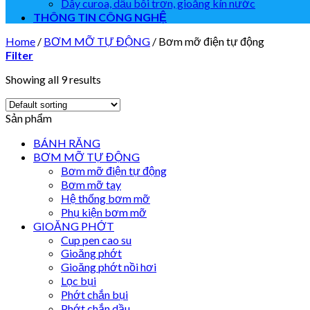
Dây curoa, dầu bôi trơn, gioăng kín nước
THÔNG TIN CÔNG NGHỆ
Home
/
BƠM MỠ TỰ ĐỘNG
/
Bơm mỡ điện tự động
Filter
Showing all 9 results
Sản phẩm
BÁNH RĂNG
BƠM MỠ TỰ ĐỘNG
Bơm mỡ điện tự động
Bơm mỡ tay
Hệ thống bơm mỡ
Phụ kiện bơm mỡ
GIOĂNG PHỚT
Cup pen cao su
Gioăng phớt
Gioăng phớt nồi hơi
Lọc bụi
Phớt chắn bụi
Phớt chắn dầu