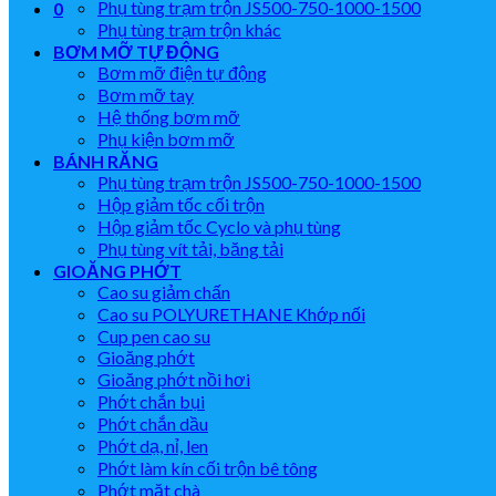
Phụ tùng trạm trộn JS500-750-1000-1500
0
Phụ tùng trạm trộn khác
BƠM MỠ TỰ ĐỘNG
Bơm mỡ điện tự động
Bơm mỡ tay
Hệ thống bơm mỡ
Phụ kiện bơm mỡ
BÁNH RĂNG
Phụ tùng trạm trộn JS500-750-1000-1500
Hộp giảm tốc cối trộn
Hộp giảm tốc Cyclo và phụ tùng
Phụ tùng vít tải, băng tải
GIOĂNG PHỚT
Cao su giảm chấn
Cao su POLYURETHANE Khớp nối
Cup pen cao su
Gioăng phớt
Gioăng phớt nồi hơi
Phớt chắn bụi
Phớt chắn dầu
Phớt dạ, nỉ, len
Phớt làm kín cối trộn bê tông
Phớt mặt chà