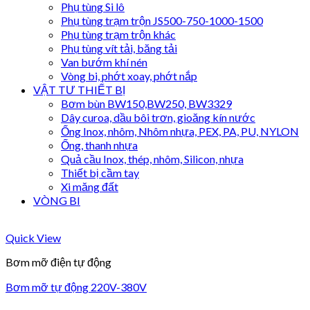
Phụ tùng Si lô
Phụ tùng trạm trộn JS500-750-1000-1500
Phụ tùng trạm trộn khác
Phụ tùng vít tải, băng tải
Van bướm khí nén
Vòng bi, phớt xoay, phớt nắp
VẬT TƯ THIẾT BỊ
Bơm bùn BW150,BW250, BW3329
Dây curoa, dầu bôi trơn, gioăng kín nước
Ống Inox, nhôm, Nhôm nhựa, PEX, PA, PU, NYLON
Ống, thanh nhựa
Quả cầu Inox, thép, nhôm, Silicon, nhựa
Thiết bị cầm tay
Xi măng đất
VÒNG BI
Quick View
Bơm mỡ điện tự động
Bơm mỡ tự động 220V-380V