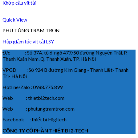
Khớp cầu vít tải
Quick View
PHỤ TÙNG TRẠM TRỘN
Hộp giảm tốc vít tải LSY
Đ/c : Số 37A, tổ 6, ngõ 477/50 đường Nguyễn Trãi, P.
Thanh Xuân Nam, Q. Thanh Xuân, TP. Hà Nội
VPGD : Số 924 B đường Kim Giang - Thanh Liệt- Thanh
Trì- Hà Nội
Hotline/Zalo : 0988.775.899
Web : thietbi2tech.com
Web : phutungtramtron.com
Facebook : thiết bị Higitech
CÔNG TY CỔ PHẦN THIẾT BỊ 2-TECH