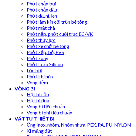
Phớt chắn bụi
Phớt chắn dầu
Phớt dạ, nỉ, len
Phớt làm kín cối trộn bê tông
Phớt mặt chà
Phớt nắp, phớt cuối trục EC/VK
Phớt thủy lực
Phớt xe chở bê tông
Phớt xếp, bộ, EVS
Phớt xoay
Phớt lò xo Silicon
Lọc bụi
Phớt khí nén
Vòng đệm
VÒNG BI
Hạt bi cầu
Hạt bi đũa
Vòng bi tiêu chuẩn
Vòng bi phi tiêu chuẩn
VẬT TƯ THIẾT BỊ
Ống Inox, nhôm, Nhôm nhựa, PEX, PA, PU, NYLON
Xi măng đất