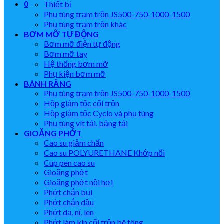
0
Thiết bị
Phụ tùng trạm trộn JS500-750-1000-1500
Phụ tùng trạm trộn khác
BƠM MỠ TỰ ĐỘNG
Bơm mỡ điện tự động
Bơm mỡ tay
Hệ thống bơm mỡ
Phụ kiện bơm mỡ
BÁNH RĂNG
Phụ tùng trạm trộn JS500-750-1000-1500
Hộp giảm tốc cối trộn
Hộp giảm tốc Cyclo và phụ tùng
Phụ tùng vít tải, băng tải
GIOĂNG PHỚT
Cao su giảm chấn
Cao su POLYURETHANE Khớp nối
Cup pen cao su
Gioăng phớt
Gioăng phớt nồi hơi
Phớt chắn bụi
Phớt chắn dầu
Phớt dạ, nỉ, len
Phớt làm kín cối trộn bê tông