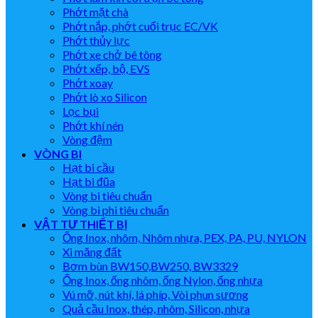
Phớt mặt chà
Phớt nắp, phớt cuối trục EC/VK
Phớt thủy lực
Phớt xe chở bê tông
Phớt xếp, bộ, EVS
Phớt xoay
Phớt lò xo Silicon
Lọc bụi
Phớt khí nén
Vòng đệm
VÒNG BI
Hạt bi cầu
Hạt bi đũa
Vòng bi tiêu chuẩn
Vòng bi phi tiêu chuẩn
VẬT TƯ THIẾT BỊ
Ống Inox, nhôm, Nhôm nhựa, PEX, PA, PU, NYLON
Xi măng đất
Bơm bùn BW150,BW250, BW3329
Ống Inox, ống nhôm, ống Nylon, ống nhựa
Vú mỡ, nút khí, lá phíp, Vòi phun sương
Quả cầu Inox, thép, nhôm, Silicon, nhựa