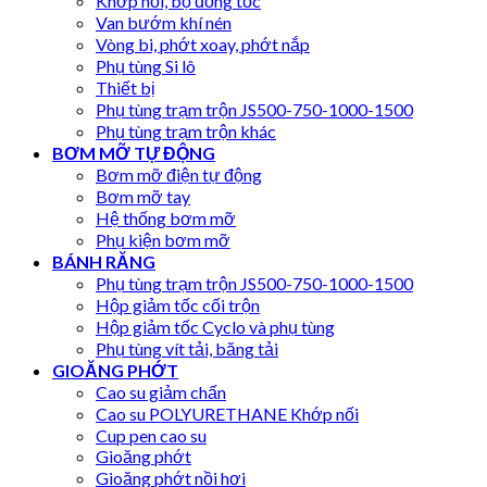
Khớp nối, bộ đồng tốc
Van bướm khí nén
Vòng bi, phớt xoay, phớt nắp
Phụ tùng Si lô
Thiết bị
Phụ tùng trạm trộn JS500-750-1000-1500
Phụ tùng trạm trộn khác
BƠM MỠ TỰ ĐỘNG
Bơm mỡ điện tự động
Bơm mỡ tay
Hệ thống bơm mỡ
Phụ kiện bơm mỡ
BÁNH RĂNG
Phụ tùng trạm trộn JS500-750-1000-1500
Hộp giảm tốc cối trộn
Hộp giảm tốc Cyclo và phụ tùng
Phụ tùng vít tải, băng tải
GIOĂNG PHỚT
Cao su giảm chấn
Cao su POLYURETHANE Khớp nối
Cup pen cao su
Gioăng phớt
Gioăng phớt nồi hơi