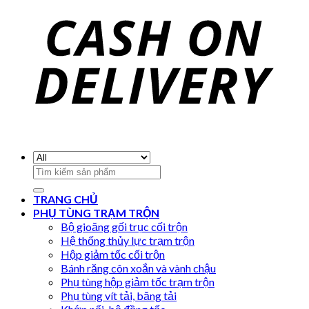
Search
for:
TRANG CHỦ
PHỤ TÙNG TRẠM TRỘN
Bộ gioăng gối trục cối trộn
Hệ thống thủy lực trạm trộn
Hộp giảm tốc cối trộn
Bánh răng côn xoắn và vành chậu
Phụ tùng hộp giảm tốc trạm trộn
Phụ tùng vít tải, băng tải