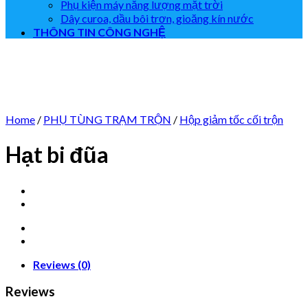
Phụ kiện máy năng lượng mặt trời
Dây curoa, dầu bôi trơn, gioăng kín nước
THÔNG TIN CÔNG NGHỆ
Home
/
PHỤ TÙNG TRẠM TRỘN
/
Hộp giảm tốc cối trộn
Hạt bi đũa
Reviews (0)
Reviews