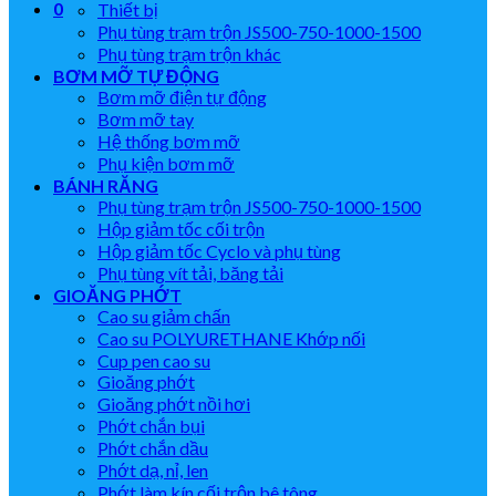
0
Thiết bị
Phụ tùng trạm trộn JS500-750-1000-1500
Phụ tùng trạm trộn khác
BƠM MỠ TỰ ĐỘNG
Bơm mỡ điện tự động
Bơm mỡ tay
Hệ thống bơm mỡ
Phụ kiện bơm mỡ
BÁNH RĂNG
Phụ tùng trạm trộn JS500-750-1000-1500
Hộp giảm tốc cối trộn
Hộp giảm tốc Cyclo và phụ tùng
Phụ tùng vít tải, băng tải
GIOĂNG PHỚT
Cao su giảm chấn
Cao su POLYURETHANE Khớp nối
Cup pen cao su
Gioăng phớt
Gioăng phớt nồi hơi
Phớt chắn bụi
Phớt chắn dầu
Phớt dạ, nỉ, len
Phớt làm kín cối trộn bê tông