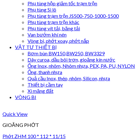
Phụ tùng hộp giảm tốc trạm trộn
Phụ tùng Si lô
Phụ tùng trạm trộn JS500-750-1000-1500
Phụ tùng trạm trộn khác
Phụ tùng vít tải, băng tải
Van bướm khí nén
Vòng bi, phớt xoay, phớt nắp
VẬT TƯ THIẾT BỊ
Bơm bùn BW150,BW250, BW3329
Dây curoa, dầu bôi trơn, gioăng kín nước
Ống Inox, nhôm, Nhôm nhựa, PEX, PA, PU, NYLON
Ống, thanh nhựa
Quả cầu Inox, thép, nhôm, Silicon, nhựa
Thiết bị cầm tay
Xi măng đất
VÒNG BI
Quick View
GIOĂNG PHỚT
Phớt ZHM 100 * 112 * 11/15