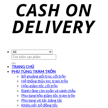
Search
for:
TRANG CHỦ
PHỤ TÙNG TRẠM TRỘN
Bộ gioăng gối trục cối trộn
Hệ thống thủy lực trạm trộn
Hộp giảm tốc cối trộn
Bánh răng côn xoắn và vành chậu
Phụ tùng hộp giảm tốc trạm trộn
Phụ tùng vít tải, băng tải
Khớp nối, bộ đồng tốc