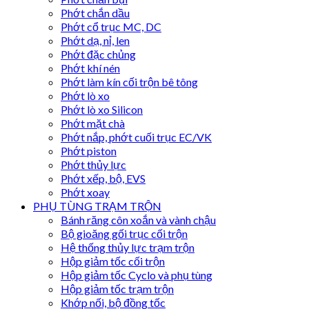
Phớt chắn dầu
Phớt cổ trục MC, DC
Phớt dạ, nỉ, len
Phớt đặc chủng
Phớt khí nén
Phớt làm kín cối trộn bê tông
Phớt lò xo
Phớt lò xo Silicon
Phớt mặt chà
Phớt nắp, phớt cuối trục EC/VK
Phớt piston
Phớt thủy lực
Phớt xếp, bộ, EVS
Phớt xoay
PHỤ TÙNG TRẠM TRỘN
Bánh răng côn xoắn và vành chậu
Bộ gioăng gối trục cối trộn
Hệ thống thủy lực trạm trộn
Hộp giảm tốc cối trộn
Hộp giảm tốc Cyclo và phụ tùng
Hộp giảm tốc trạm trộn
Khớp nối, bộ đồng tốc