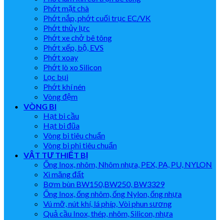
Phớt mặt chà
Phớt nắp, phớt cuối trục EC/VK
Phớt thủy lực
Phớt xe chở bê tông
Phớt xếp, bộ, EVS
Phớt xoay
Phớt lò xo Silicon
Lọc bụi
Phớt khí nén
Vòng đệm
VÒNG BI
Hạt bi cầu
Hạt bi đũa
Vòng bi tiêu chuẩn
Vòng bi phi tiêu chuẩn
VẬT TƯ THIẾT BỊ
Ống Inox, nhôm, Nhôm nhựa, PEX, PA, PU, NYLON
Xi măng đất
Bơm bùn BW150,BW250, BW3329
Ống Inox, ống nhôm, ống Nylon, ống nhựa
Vú mỡ, nút khí, lá phíp, Vòi phun sương
Quả cầu Inox, thép, nhôm, Silicon, nhựa