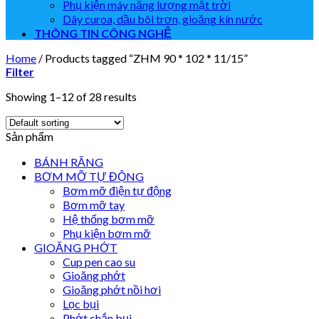
Phụ kiện máy năng lượng mặt trời
Dây curoa, dầu bôi trơn, gioăng kín nước
THÔNG TIN CÔNG NGHỆ
Home
/
Products tagged “ZHM 90 * 102 * 11/15”
Filter
Showing 1–12 of 28 results
Sản phẩm
BÁNH RĂNG
BƠM MỠ TỰ ĐỘNG
Bơm mỡ điện tự động
Bơm mỡ tay
Hệ thống bơm mỡ
Phụ kiện bơm mỡ
GIOĂNG PHỚT
Cup pen cao su
Gioăng phớt
Gioăng phớt nồi hơi
Lọc bụi
Phớt chắn bụi