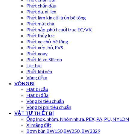
Phớt chắn dầu
Phớt dạ, nỉ, len
Phớt làm kín cối trộn bê tông
Phớt mặt chà
Phớt nắp, phớt cuối trục EC/VK
Phớt thủy lực
Phớt xe chở bê tông
Phớt xếp, bộ, EVS
Phớt xoay
Phớt lò xo Silicon
Lọc bụi
Phớt khí nén
Vòng đệm
VÒNG BI
Hạt bi cầu
Hạt bi đũa
Vòng bi tiêu chuẩn
Vòng bi phi tiêu chuẩn
VẬT TƯ THIẾT BỊ
Ống Inox, nhôm, Nhôm nhựa, PEX, PA, PU, NYLON
Xi măng đất
Bơm bùn BW150,BW250, BW3329