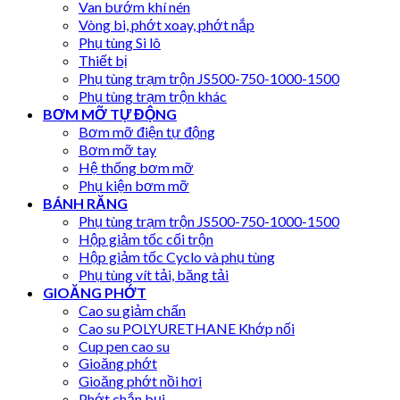
Van bướm khí nén
Vòng bi, phớt xoay, phớt nắp
Phụ tùng Si lô
Thiết bị
Phụ tùng trạm trộn JS500-750-1000-1500
Phụ tùng trạm trộn khác
BƠM MỠ TỰ ĐỘNG
Bơm mỡ điện tự động
Bơm mỡ tay
Hệ thống bơm mỡ
Phụ kiện bơm mỡ
BÁNH RĂNG
Phụ tùng trạm trộn JS500-750-1000-1500
Hộp giảm tốc cối trộn
Hộp giảm tốc Cyclo và phụ tùng
Phụ tùng vít tải, băng tải
GIOĂNG PHỚT
Cao su giảm chấn
Cao su POLYURETHANE Khớp nối
Cup pen cao su
Gioăng phớt
Gioăng phớt nồi hơi
Phớt chắn bụi