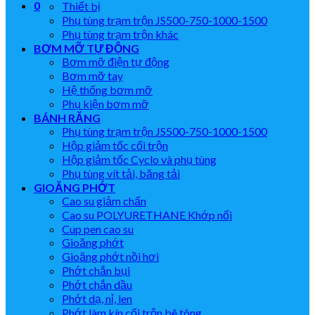
0
Thiết bị
Phụ tùng trạm trộn JS500-750-1000-1500
Phụ tùng trạm trộn khác
BƠM MỠ TỰ ĐỘNG
Bơm mỡ điện tự động
Bơm mỡ tay
Hệ thống bơm mỡ
Phụ kiện bơm mỡ
BÁNH RĂNG
Phụ tùng trạm trộn JS500-750-1000-1500
Hộp giảm tốc cối trộn
Hộp giảm tốc Cyclo và phụ tùng
Phụ tùng vít tải, băng tải
GIOĂNG PHỚT
Cao su giảm chấn
Cao su POLYURETHANE Khớp nối
Cup pen cao su
Gioăng phớt
Gioăng phớt nồi hơi
Phớt chắn bụi
Phớt chắn dầu
Phớt dạ, nỉ, len
Phớt làm kín cối trộn bê tông