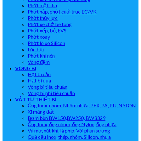
Phớt mặt chà
Phớt nắp, phớt cuối trục EC/VK
Phớt thủy lực
Phớt xe chở bê tông
Phớt xếp, bộ, EVS
Phớt xoay
Phớt lò xo Silicon
Lọc bụi
Phớt khí nén
Vòng đệm
VÒNG BI
Hạt bi cầu
Hạt bi đũa
Vòng bi tiêu chuẩn
Vòng bi phi tiêu chuẩn
VẬT TƯ THIẾT BỊ
Ống Inox, nhôm, Nhôm nhựa, PEX, PA, PU, NYLON
Xi măng đất
Bơm bùn BW150,BW250, BW3329
Ống Inox, ống nhôm, ống Nylon, ống nhựa
Vú mỡ, nút khí, lá phíp, Vòi phun sương
Quả cầu Inox, thép, nhôm, Silicon, nhựa