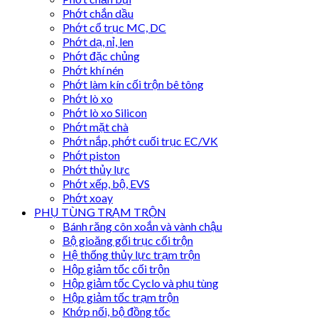
Phớt chắn dầu
Phớt cổ trục MC, DC
Phớt dạ, nỉ, len
Phớt đặc chủng
Phớt khí nén
Phớt làm kín cối trộn bê tông
Phớt lò xo
Phớt lò xo Silicon
Phớt mặt chà
Phớt nắp, phớt cuối trục EC/VK
Phớt piston
Phớt thủy lực
Phớt xếp, bộ, EVS
Phớt xoay
PHỤ TÙNG TRẠM TRỘN
Bánh răng côn xoắn và vành chậu
Bộ gioăng gối trục cối trộn
Hệ thống thủy lực trạm trộn
Hộp giảm tốc cối trộn
Hộp giảm tốc Cyclo và phụ tùng
Hộp giảm tốc trạm trộn
Khớp nối, bộ đồng tốc