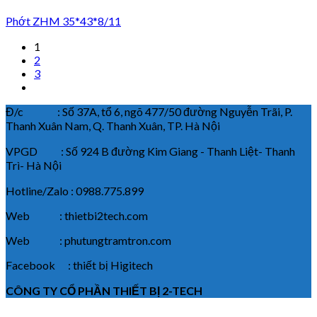
Phớt ZHM 35*43*8/11
1
2
3
Đ/c : Số 37A, tổ 6, ngõ 477/50 đường Nguyễn Trãi, P.
Thanh Xuân Nam, Q. Thanh Xuân, TP. Hà Nội
VPGD : Số 924 B đường Kim Giang - Thanh Liệt- Thanh
Trì- Hà Nội
Hotline/Zalo : 0988.775.899
Web : thietbi2tech.com
Web : phutungtramtron.com
Facebook : thiết bị Higitech
CÔNG TY CỔ PHẦN THIẾT BỊ 2-TECH