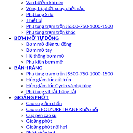
Van bướm khí nén
Vòng bi, phớt xoay, phớt nắp
Phụ tùng Si lô
Thiết bị
Phụ tùng trạm trộn JS500-750-1000-1500
Phụ tùng trạm trộn khác
BƠM MỠ TỰ ĐỘNG
Bơm mỡ điện tự động
Bơm mỡ tay
Hệ thống bơm mỡ
Phụ kiện bơm mỡ
BÁNH RĂNG
Phụ tùng trạm trộn JS500-750-1000-1500
Hộp giảm tốc cối trộn
Hộp giảm tốc Cyclo và phụ tùng
Phụ tùng vít tải, băng tải
GIOĂNG PHỚT
Cao su giảm chấn
Cao su POLYURETHANE Khớp nối
Cup pen cao su
Gioăng phớt
Gioăng phớt nồi hơi
Phớt chắn bụi