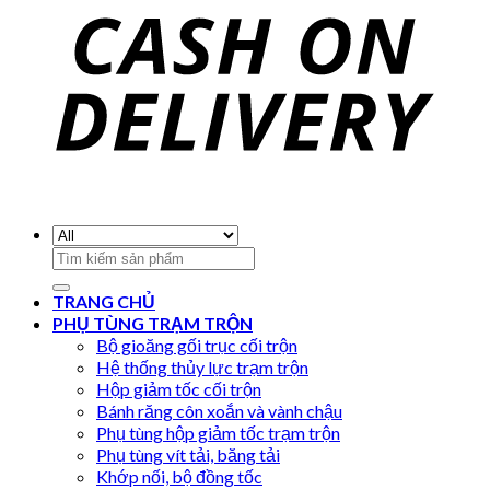
Search
for:
TRANG CHỦ
PHỤ TÙNG TRẠM TRỘN
Bộ gioăng gối trục cối trộn
Hệ thống thủy lực trạm trộn
Hộp giảm tốc cối trộn
Bánh răng côn xoắn và vành chậu
Phụ tùng hộp giảm tốc trạm trộn
Phụ tùng vít tải, băng tải
Khớp nối, bộ đồng tốc