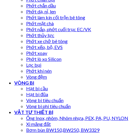
Phớt chắn dầu
Phớt dạ, nỉ, len
Phớt làm kín cối trộn bê tông
Phớt mặt chà
Phớt nắp, phớt cuối trục EC/VK
Phớt thủy lực
Phớt xe chở bê tông
Phớt xếp, bộ, EVS
Phớt xoay
Phớt lò xo Silicon
Lọc bụi
Phớt khí nén
Vòng đệm
VÒNG BI
Hạt bi cầu
Hạt bi đũa
Vòng bi tiêu chuẩn
Vòng bi phi tiêu chuẩn
VẬT TƯ THIẾT BỊ
Ống Inox, nhôm, Nhôm nhựa, PEX, PA, PU, NYLON
Xi măng đất
Bơm bùn BW150,BW250, BW3329