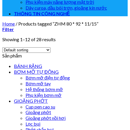
Phụ kiện máy năng lượng mặt trời
Dây curoa, dầu bôi trơn, gioăng kín nước
THÔNG TIN CÔNG NGHỆ
Home
/
Products tagged “ZHM 80 * 92 * 11/15”
Filter
Showing 1–12 of 28 results
Sản phẩm
BÁNH RĂNG
BƠM MỠ TỰ ĐỘNG
Bơm mỡ điện tự động
Bơm mỡ tay
Hệ thống bơm mỡ
Phụ kiện bơm mỡ
GIOĂNG PHỚT
Cup pen cao su
Gioăng phớt
Gioăng phớt nồi hơi
Lọc bụi
Phớt chắn bụi