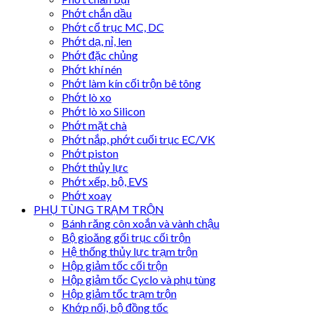
Phớt chắn dầu
Phớt cổ trục MC, DC
Phớt dạ, nỉ, len
Phớt đặc chủng
Phớt khí nén
Phớt làm kín cối trộn bê tông
Phớt lò xo
Phớt lò xo Silicon
Phớt mặt chà
Phớt nắp, phớt cuối trục EC/VK
Phớt piston
Phớt thủy lực
Phớt xếp, bộ, EVS
Phớt xoay
PHỤ TÙNG TRẠM TRỘN
Bánh răng côn xoắn và vành chậu
Bộ gioăng gối trục cối trộn
Hệ thống thủy lực trạm trộn
Hộp giảm tốc cối trộn
Hộp giảm tốc Cyclo và phụ tùng
Hộp giảm tốc trạm trộn
Khớp nối, bộ đồng tốc