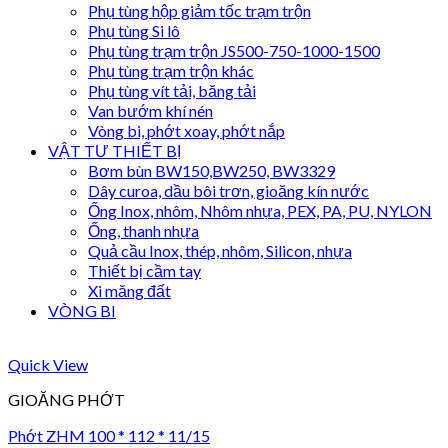
Phụ tùng hộp giảm tốc trạm trộn
Phụ tùng Si lô
Phụ tùng trạm trộn JS500-750-1000-1500
Phụ tùng trạm trộn khác
Phụ tùng vít tải, băng tải
Van bướm khí nén
Vòng bi, phớt xoay, phớt nắp
VẬT TƯ THIẾT BỊ
Bơm bùn BW150,BW250, BW3329
Dây curoa, dầu bôi trơn, gioăng kín nước
Ống Inox, nhôm, Nhôm nhựa, PEX, PA, PU, NYLON
Ống, thanh nhựa
Quả cầu Inox, thép, nhôm, Silicon, nhựa
Thiết bị cầm tay
Xi măng đất
VÒNG BI
Quick View
GIOĂNG PHỚT
Phớt ZHM 100 * 112 * 11/15