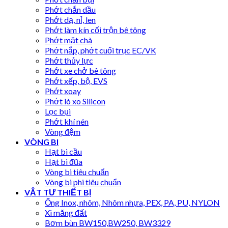
Phớt chắn dầu
Phớt dạ, nỉ, len
Phớt làm kín cối trộn bê tông
Phớt mặt chà
Phớt nắp, phớt cuối trục EC/VK
Phớt thủy lực
Phớt xe chở bê tông
Phớt xếp, bộ, EVS
Phớt xoay
Phớt lò xo Silicon
Lọc bụi
Phớt khí nén
Vòng đệm
VÒNG BI
Hạt bi cầu
Hạt bi đũa
Vòng bi tiêu chuẩn
Vòng bi phi tiêu chuẩn
VẬT TƯ THIẾT BỊ
Ống Inox, nhôm, Nhôm nhựa, PEX, PA, PU, NYLON
Xi măng đất
Bơm bùn BW150,BW250, BW3329