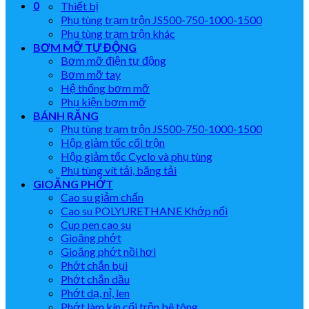
0
Thiết bị
Phụ tùng trạm trộn JS500-750-1000-1500
Phụ tùng trạm trộn khác
BƠM MỠ TỰ ĐỘNG
Bơm mỡ điện tự động
Bơm mỡ tay
Hệ thống bơm mỡ
Phụ kiện bơm mỡ
BÁNH RĂNG
Phụ tùng trạm trộn JS500-750-1000-1500
Hộp giảm tốc cối trộn
Hộp giảm tốc Cyclo và phụ tùng
Phụ tùng vít tải, băng tải
GIOĂNG PHỚT
Cao su giảm chấn
Cao su POLYURETHANE Khớp nối
Cup pen cao su
Gioăng phớt
Gioăng phớt nồi hơi
Phớt chắn bụi
Phớt chắn dầu
Phớt dạ, nỉ, len
Phớt làm kín cối trộn bê tông