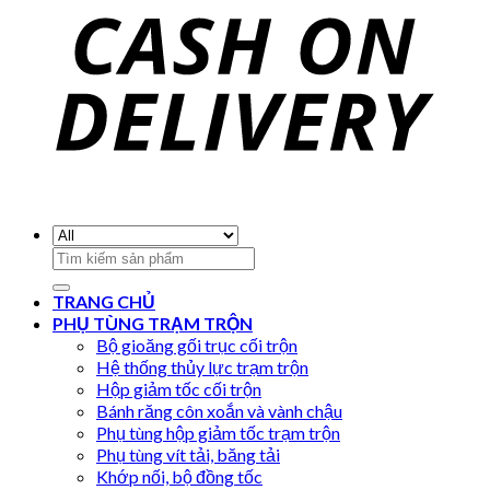
Search
for:
TRANG CHỦ
PHỤ TÙNG TRẠM TRỘN
Bộ gioăng gối trục cối trộn
Hệ thống thủy lực trạm trộn
Hộp giảm tốc cối trộn
Bánh răng côn xoắn và vành chậu
Phụ tùng hộp giảm tốc trạm trộn
Phụ tùng vít tải, băng tải
Khớp nối, bộ đồng tốc