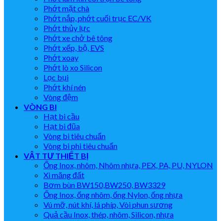
Phớt mặt chà
Phớt nắp, phớt cuối trục EC/VK
Phớt thủy lực
Phớt xe chở bê tông
Phớt xếp, bộ, EVS
Phớt xoay
Phớt lò xo Silicon
Lọc bụi
Phớt khí nén
Vòng đệm
VÒNG BI
Hạt bi cầu
Hạt bi đũa
Vòng bi tiêu chuẩn
Vòng bi phi tiêu chuẩn
VẬT TƯ THIẾT BỊ
Ống Inox, nhôm, Nhôm nhựa, PEX, PA, PU, NYLON
Xi măng đất
Bơm bùn BW150,BW250, BW3329
Ống Inox, ống nhôm, ống Nylon, ống nhựa
Vú mỡ, nút khí, lá phíp, Vòi phun sương
Quả cầu Inox, thép, nhôm, Silicon, nhựa