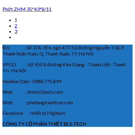
Phớt ZHM 35*43*8/11
1
2
3
Đ/c : Số 37A, tổ 6, ngõ 477/50 đường Nguyễn Trãi, P.
Thanh Xuân Nam, Q. Thanh Xuân, TP. Hà Nội
VPGD : Số 924 B đường Kim Giang - Thanh Liệt- Thanh
Trì- Hà Nội
Hotline/Zalo : 0988.775.899
Web : thietbi2tech.com
Web : phutungtramtron.com
Facebook : thiết bị Higitech
CÔNG TY CỔ PHẦN THIẾT BỊ 2-TECH