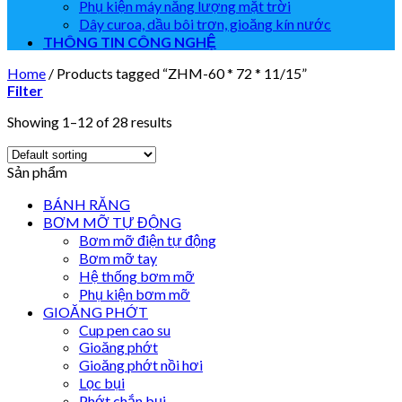
Phụ kiện máy năng lượng mặt trời
Dây curoa, dầu bôi trơn, gioăng kín nước
THÔNG TIN CÔNG NGHỆ
Home
/
Products tagged “ZHM-60 * 72 * 11/15”
Filter
Showing 1–12 of 28 results
Sản phẩm
BÁNH RĂNG
BƠM MỠ TỰ ĐỘNG
Bơm mỡ điện tự động
Bơm mỡ tay
Hệ thống bơm mỡ
Phụ kiện bơm mỡ
GIOĂNG PHỚT
Cup pen cao su
Gioăng phớt
Gioăng phớt nồi hơi
Lọc bụi
Phớt chắn bụi