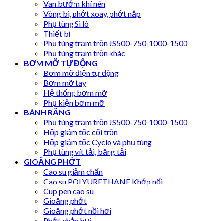
Van bướm khí nén
Vòng bi, phớt xoay, phớt nắp
Phụ tùng Si lô
Thiết bị
Phụ tùng trạm trộn JS500-750-1000-1500
Phụ tùng trạm trộn khác
BƠM MỠ TỰ ĐỘNG
Bơm mỡ điện tự động
Bơm mỡ tay
Hệ thống bơm mỡ
Phụ kiện bơm mỡ
BÁNH RĂNG
Phụ tùng trạm trộn JS500-750-1000-1500
Hộp giảm tốc cối trộn
Hộp giảm tốc Cyclo và phụ tùng
Phụ tùng vít tải, băng tải
GIOĂNG PHỚT
Cao su giảm chấn
Cao su POLYURETHANE Khớp nối
Cup pen cao su
Gioăng phớt
Gioăng phớt nồi hơi
Phớt chắn bụi