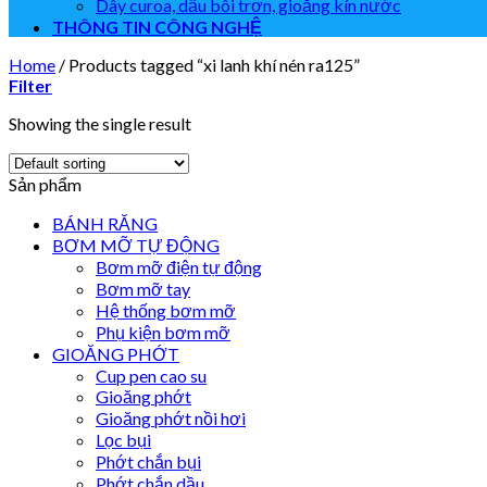
Dây curoa, dầu bôi trơn, gioăng kín nước
THÔNG TIN CÔNG NGHỆ
Home
/
Products tagged “xi lanh khí nén ra125”
Filter
Showing the single result
Sản phẩm
BÁNH RĂNG
BƠM MỠ TỰ ĐỘNG
Bơm mỡ điện tự động
Bơm mỡ tay
Hệ thống bơm mỡ
Phụ kiện bơm mỡ
GIOĂNG PHỚT
Cup pen cao su
Gioăng phớt
Gioăng phớt nồi hơi
Lọc bụi
Phớt chắn bụi
Phớt chắn dầu