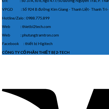
Đ/c : Số 37A, tổ 6, ngõ 477/50 đường Nguyễn Trãi, P. Thanh
VPGD : Số 924 B đường Kim Giang - Thanh Liệt- Thanh Trì-
Hotline/Zalo : 0988.775.899
Web : thietbi2tech.com
Web : phutungtramtron.com
Facebook : thiết bị Higitech
CÔNG TY CỔ PHẦN THIẾT BỊ 2-TECH