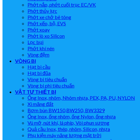
Phớt nắp, phớt cuối trục EC/VK
Phớt thủy lực
Phớt xe chở bê tông
Phớt xếp, bộ, EVS
Phớt xoay
Phớt lò xo Silicon
Lọc bụi
Phớt khí nén
Vòng đệm
VÒNG BI
Hạt bi cầu
Hạt bi đũa
Vòng bi tiêu chuẩn
Vòng bi phi tiêu chuẩn
VẬT TƯ THIẾT BỊ
Ống Inox, nhôm, Nhôm nhựa, PEX, PA, PU, NYLON
Xi măng đất
Bơm bùn BW150,BW250, BW3329
Ống Inox, ống nhôm, ống Nylon, ống nhựa
Vú mỡ, nút khí, lá phíp, Vòi phun sương
Quả cầu Inox, thép, nhôm, Silicon, nhựa
Phụ kiện máy năng lượng mặt trời