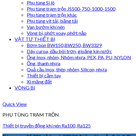
Phụ tùng Si lô
Phụ tùng trạm trộn JS500-750-1000-1500
Phụ tùng trạm trộn khác
Phụ tùng vít tải, băng tải
Van bướm khí nén
Vòng bi, phớt xoay, phớt nắp
VẬT TƯ THIẾT BỊ
Bơm bùn BW150,BW250, BW3329
Dây curoa, dầu bôi trơn, gioăng kín nước
Ống Inox, nhôm, Nhôm nhựa, PEX, PA, PU, NYLON
Ống, thanh nhựa
Quả cầu Inox, thép, nhôm, Silicon, nhựa
Thiết bị cầm tay
Xi măng đất
VÒNG BI
Quick View
PHỤ TÙNG TRẠM TRỘN
Thiết bị truyền động khí nén Ra100, Ra125