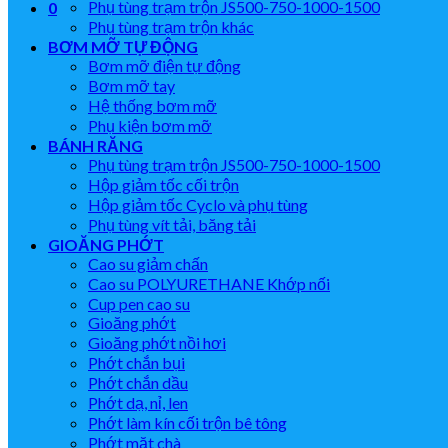
Phụ tùng trạm trộn JS500-750-1000-1500
0
Phụ tùng trạm trộn khác
BƠM MỠ TỰ ĐỘNG
Bơm mỡ điện tự động
Bơm mỡ tay
Hệ thống bơm mỡ
Phụ kiện bơm mỡ
BÁNH RĂNG
Phụ tùng trạm trộn JS500-750-1000-1500
Hộp giảm tốc cối trộn
Hộp giảm tốc Cyclo và phụ tùng
Phụ tùng vít tải, băng tải
GIOĂNG PHỚT
Cao su giảm chấn
Cao su POLYURETHANE Khớp nối
Cup pen cao su
Gioăng phớt
Gioăng phớt nồi hơi
Phớt chắn bụi
Phớt chắn dầu
Phớt dạ, nỉ, len
Phớt làm kín cối trộn bê tông
Phớt mặt chà