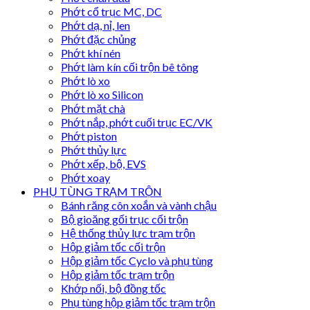
Phớt cổ trục MC, DC
Phớt dạ, nỉ, len
Phớt đặc chủng
Phớt khí nén
Phớt làm kín cối trộn bê tông
Phớt lò xo
Phớt lò xo Silicon
Phớt mặt chà
Phớt nắp, phớt cuối trục EC/VK
Phớt piston
Phớt thủy lực
Phớt xếp, bộ, EVS
Phớt xoay
PHỤ TÙNG TRẠM TRỘN
Bánh răng côn xoắn và vành chậu
Bộ gioăng gối trục cối trộn
Hệ thống thủy lực trạm trộn
Hộp giảm tốc cối trộn
Hộp giảm tốc Cyclo và phụ tùng
Hộp giảm tốc trạm trộn
Khớp nối, bộ đồng tốc
Phụ tùng hộp giảm tốc trạm trộn