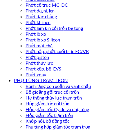
Phớt cổ trục MC, DC
Phớt dạ, nỉ, len
Phớt đặc chủng
Phớt khí nén
Phớt làm kín cối trộn bê tông
Phớt lò xo
Phớt lò xo Silicon
Phớt mặt chà
Phớt nắp, phớt cuối trục EC/VK
Phớt piston
Phớt thủy lực
Phớt xếp, bộ, EVS
Phớt xoay
PHỤ TÙNG TRẠM TRỘN
Bánh răng côn xoắn và vành chậu
Bộ gioăng gối trục cối trộn
Hệ thống thủy lực trạm trộn
Hộp giảm tốc cối trộn
Hộp giảm tốc Cyclo và phụ tùng
Hộp giảm tốc trạm trộn
Khớp nối, bộ đồng tốc
Phụ tùng hộp giảm tốc trạm trộn