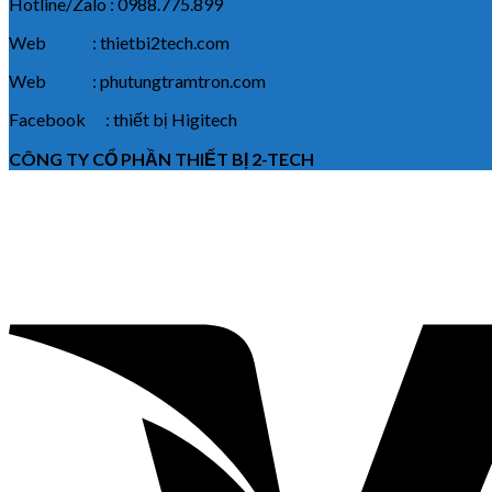
Hotline/Zalo : 0988.775.899
Web : thietbi2tech.com
Web : phutungtramtron.com
Facebook : thiết bị Higitech
CÔNG TY CỔ PHẦN THIẾT BỊ 2-TECH