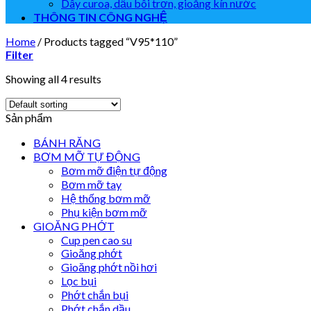
Dây curoa, dầu bôi trơn, gioăng kín nước
THÔNG TIN CÔNG NGHỆ
Home
/
Products tagged “V95*110”
Filter
Showing all 4 results
Sản phẩm
BÁNH RĂNG
BƠM MỠ TỰ ĐỘNG
Bơm mỡ điện tự động
Bơm mỡ tay
Hệ thống bơm mỡ
Phụ kiện bơm mỡ
GIOĂNG PHỚT
Cup pen cao su
Gioăng phớt
Gioăng phớt nồi hơi
Lọc bụi
Phớt chắn bụi
Phớt chắn dầu