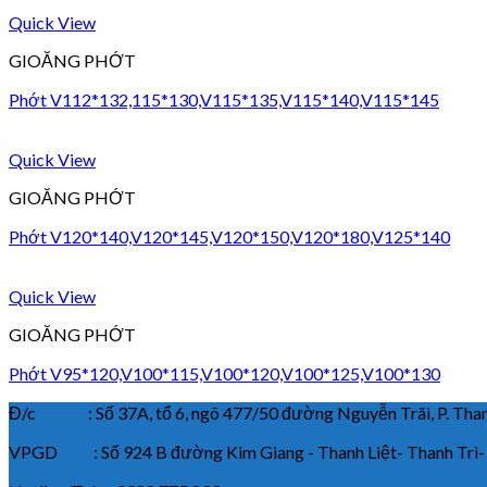
Quick View
GIOĂNG PHỚT
Phớt V112*132,115*130,V115*135,V115*140,V115*145
Quick View
GIOĂNG PHỚT
Phớt V120*140,V120*145,V120*150,V120*180,V125*140
Quick View
GIOĂNG PHỚT
Phớt V95*120,V100*115,V100*120,V100*125,V100*130
Đ/c : Số 37A, tổ 6, ngõ 477/50 đường Nguyễn Trãi, P. Thanh
VPGD : Số 924 B đường Kim Giang - Thanh Liệt- Thanh Trì-