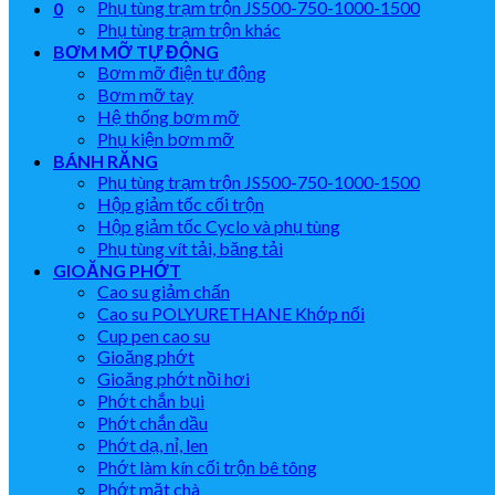
Phụ tùng trạm trộn JS500-750-1000-1500
0
Phụ tùng trạm trộn khác
BƠM MỠ TỰ ĐỘNG
Bơm mỡ điện tự động
Bơm mỡ tay
Hệ thống bơm mỡ
Phụ kiện bơm mỡ
BÁNH RĂNG
Phụ tùng trạm trộn JS500-750-1000-1500
Hộp giảm tốc cối trộn
Hộp giảm tốc Cyclo và phụ tùng
Phụ tùng vít tải, băng tải
GIOĂNG PHỚT
Cao su giảm chấn
Cao su POLYURETHANE Khớp nối
Cup pen cao su
Gioăng phớt
Gioăng phớt nồi hơi
Phớt chắn bụi
Phớt chắn dầu
Phớt dạ, nỉ, len
Phớt làm kín cối trộn bê tông
Phớt mặt chà