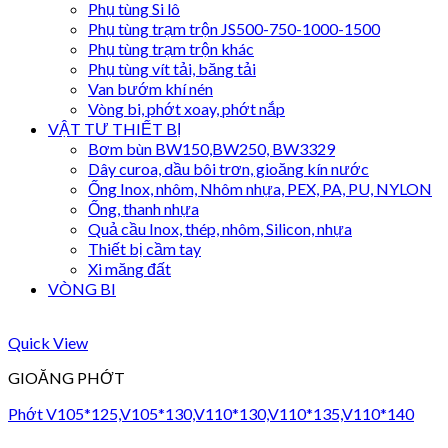
Phụ tùng Si lô
Phụ tùng trạm trộn JS500-750-1000-1500
Phụ tùng trạm trộn khác
Phụ tùng vít tải, băng tải
Van bướm khí nén
Vòng bi, phớt xoay, phớt nắp
VẬT TƯ THIẾT BỊ
Bơm bùn BW150,BW250, BW3329
Dây curoa, dầu bôi trơn, gioăng kín nước
Ống Inox, nhôm, Nhôm nhựa, PEX, PA, PU, NYLON
Ống, thanh nhựa
Quả cầu Inox, thép, nhôm, Silicon, nhựa
Thiết bị cầm tay
Xi măng đất
VÒNG BI
Quick View
GIOĂNG PHỚT
Phớt V105*125,V105*130,V110*130,V110*135,V110*140