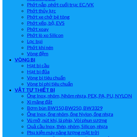
Phớt nắp, phớt cuối trục EC/VK
Phớt thủy lực
Phớt xe chở bê tông
Phớt xếp, bộ, EVS
Phớt xoay
Phớt lò xo Silicon
Lọc bụi
Phớt khí nén
Vòng đệm
VÒNG BI
Hạt bi cầu
Hạt bi đũa
Vòng bi tiêu chuẩn
Vòng bi phi tiêu chuẩn
VẬT TƯ THIẾT BỊ
Ống Inox, nhôm, Nhôm nhựa, PEX, PA, PU, NYLON
Xi măng đất
Bơm bùn BW150,BW250, BW3329
Ống Inox, ống nhôm, ống Nylon, ống nhựa
Vú mỡ, nút khí, lá phíp, Vòi phun sương
Quả cầu Inox, thép, nhôm, Silicon, nhựa
Phụ kiện máy năng lượng mặt trời