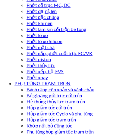
Phớt cổ trục MC, DC
Phớt dạ, nỉ, len
Phớt đặc chủng
Phớt khí nén
Phớt làm kín cối trộn bê tông
Phớt lò xo
Phớt lò xo Silicon
Phớt mặt chà
Phớt nắp, phớt cuối trục EC/VK
Phớt piston
Phớt thủy lực
Phớt xếp, bộ, EVS
Phớt xoay
PHỤ TÙNG TRẠM TRỘN
Bánh răng côn xoắn và vành chậu
Bộ gioăng gối trục cối trộn
Hệ thống thủy lực trạm trộn
Hộp giảm tốc cối trộn
Hộp giảm tốc Cyclo và phụ tùng
Hộp giảm tốc trạm trộn
Khớp nối, bộ đồng tốc
Phụ tùng hộp giảm tốc trạm trộn