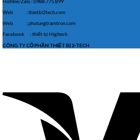
Hotline/Zalo : 0988.775.899
Web : thietbi2tech.com
Web : phutungtramtron.com
Facebook : thiết bị Higitech
CÔNG TY CỔ PHẦN THIẾT BỊ 2-TECH