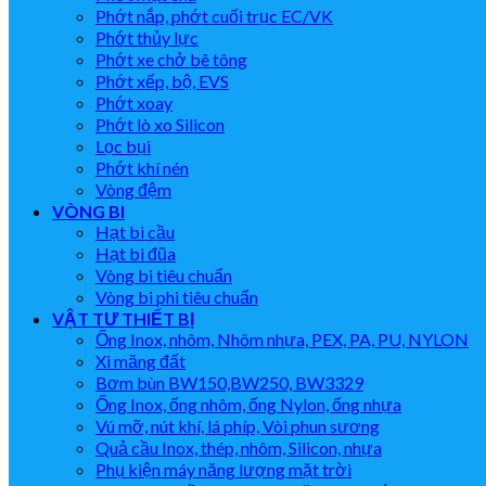
Phớt nắp, phớt cuối trục EC/VK
Phớt thủy lực
Phớt xe chở bê tông
Phớt xếp, bộ, EVS
Phớt xoay
Phớt lò xo Silicon
Lọc bụi
Phớt khí nén
Vòng đệm
VÒNG BI
Hạt bi cầu
Hạt bi đũa
Vòng bi tiêu chuẩn
Vòng bi phi tiêu chuẩn
VẬT TƯ THIẾT BỊ
Ống Inox, nhôm, Nhôm nhựa, PEX, PA, PU, NYLON
Xi măng đất
Bơm bùn BW150,BW250, BW3329
Ống Inox, ống nhôm, ống Nylon, ống nhựa
Vú mỡ, nút khí, lá phíp, Vòi phun sương
Quả cầu Inox, thép, nhôm, Silicon, nhựa
Phụ kiện máy năng lượng mặt trời