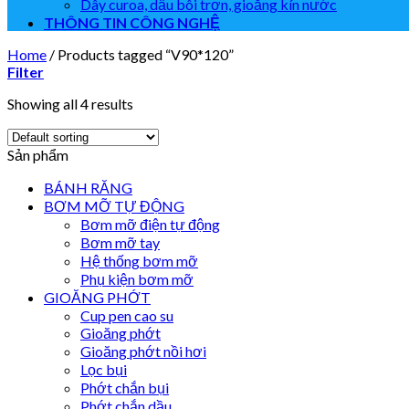
Dây curoa, dầu bôi trơn, gioăng kín nước
THÔNG TIN CÔNG NGHỆ
Home
/
Products tagged “V90*120”
Filter
Showing all 4 results
Sản phẩm
BÁNH RĂNG
BƠM MỠ TỰ ĐỘNG
Bơm mỡ điện tự động
Bơm mỡ tay
Hệ thống bơm mỡ
Phụ kiện bơm mỡ
GIOĂNG PHỚT
Cup pen cao su
Gioăng phớt
Gioăng phớt nồi hơi
Lọc bụi
Phớt chắn bụi
Phớt chắn dầu