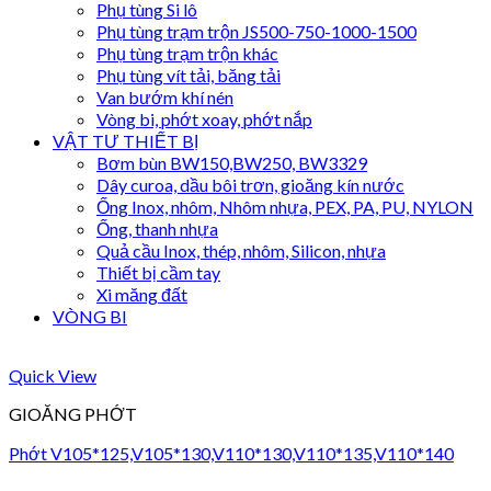
Phụ tùng Si lô
Phụ tùng trạm trộn JS500-750-1000-1500
Phụ tùng trạm trộn khác
Phụ tùng vít tải, băng tải
Van bướm khí nén
Vòng bi, phớt xoay, phớt nắp
VẬT TƯ THIẾT BỊ
Bơm bùn BW150,BW250, BW3329
Dây curoa, dầu bôi trơn, gioăng kín nước
Ống Inox, nhôm, Nhôm nhựa, PEX, PA, PU, NYLON
Ống, thanh nhựa
Quả cầu Inox, thép, nhôm, Silicon, nhựa
Thiết bị cầm tay
Xi măng đất
VÒNG BI
Quick View
GIOĂNG PHỚT
Phớt V105*125,V105*130,V110*130,V110*135,V110*140