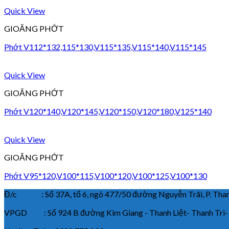
Quick View
GIOĂNG PHỚT
Phớt V112*132,115*130,V115*135,V115*140,V115*145
Quick View
GIOĂNG PHỚT
Phớt V120*140,V120*145,V120*150,V120*180,V125*140
Quick View
GIOĂNG PHỚT
Phớt V95*120,V100*115,V100*120,V100*125,V100*130
Đ/c : Số 37A, tổ 6, ngõ 477/50 đường Nguyễn Trãi, P. Thanh
VPGD : Số 924 B đường Kim Giang - Thanh Liệt- Thanh Trì-