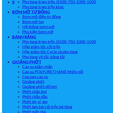
Phụ tùng trạm trộn JS500-750-1000-1500
0
Phụ tùng trạm trộn khác
BƠM MỠ TỰ ĐỘNG
Bơm mỡ điện tự động
Bơm mỡ tay
Hệ thống bơm mỡ
Phụ kiện bơm mỡ
BÁNH RĂNG
Phụ tùng trạm trộn JS500-750-1000-1500
Hộp giảm tốc cối trộn
Hộp giảm tốc Cyclo và phụ tùng
Phụ tùng vít tải, băng tải
GIOĂNG PHỚT
Cao su giảm chấn
Cao su POLYURETHANE Khớp nối
Cup pen cao su
Gioăng phớt
Gioăng phớt nồi hơi
Phớt chắn bụi
Phớt chắn dầu
Phớt dạ, nỉ, len
Phớt làm kín cối trộn bê tông
Phớt mặt chà