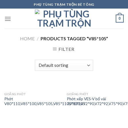
Skip
PHỤ TÙNG TRẠM TRỘN BÊ TÔNG
to
content
0
HOME
/
PRODUCTS TAGGED “V85*105”
FILTER
GIOĂNG PHỚT
GIOĂNG PHỚT
Phớt
Phớt xếp VES-V bố vải
V80*110,V85*100,V85*105,V85*110,V90*105
70*100,V72*90,V72*92,V75*90,V7