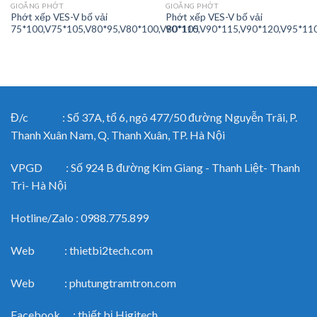
GIOĂNG PHỚT
GIOĂNG PHỚT
Phớt xếp VES-V bố vải
Phớt xếp VES-V bố vải
75*100,V75*105,V80*95,V80*100,V80*105
90*110,V90*115,V90*120,V95*11
Đ/c : Số 37A, tổ 6, ngõ 477/50 đường Nguyễn Trãi, P.
Thanh Xuân Nam, Q. Thanh Xuân, TP. Hà Nội
VPGD : Số 924 B đường Kim Giang - Thanh Liệt- Thanh
Trì- Hà Nội
Hotline/Zalo : 0988.775.899
Web : thietbi2tech.com
Web : phutungtramtron.com
Facebook : thiết bị Higitech