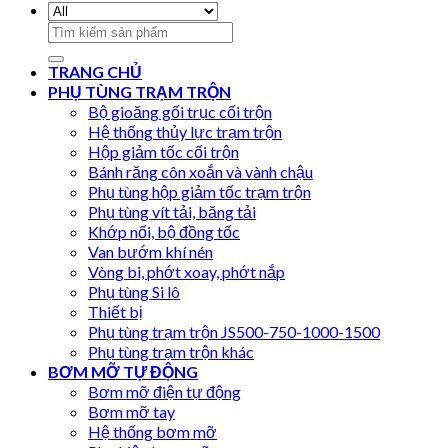
Search
for:
TRANG CHỦ
PHỤ TÙNG TRẠM TRỘN
Bộ gioăng gối trục cối trộn
Hệ thống thủy lực trạm trộn
Hộp giảm tốc cối trộn
Bánh răng côn xoắn và vành chậu
Phụ tùng hộp giảm tốc trạm trộn
Phụ tùng vít tải, băng tải
Khớp nối, bộ đồng tốc
Van bướm khí nén
Vòng bi, phớt xoay, phớt nắp
Phụ tùng Si lô
Thiết bị
Phụ tùng trạm trộn JS500-750-1000-1500
Phụ tùng trạm trộn khác
BƠM MỠ TỰ ĐỘNG
Bơm mỡ điện tự động
Bơm mỡ tay
Hệ thống bơm mỡ