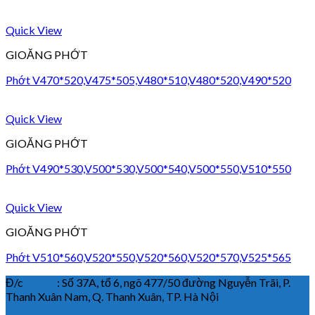
Quick View
GIOĂNG PHỚT
Phớt V470*520,V475*505,V480*510,V480*520,V490*520
Quick View
GIOĂNG PHỚT
Phớt V490*530,V500*530,V500*540,V500*550,V510*550
Quick View
GIOĂNG PHỚT
Phớt V510*560,V520*550,V520*560,V520*570,V525*565
Đ/c : Số 37A, tổ 6, ngõ 477/50 đường Nguyễn Trãi, P.
Thanh Xuân Nam, Q. Thanh Xuân, TP. Hà Nội