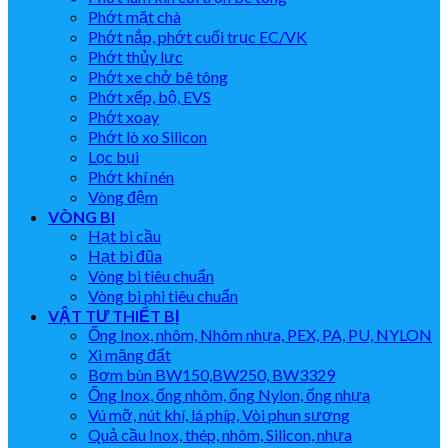
Phớt mặt chà
Phớt nắp, phớt cuối trục EC/VK
Phớt thủy lực
Phớt xe chở bê tông
Phớt xếp, bộ, EVS
Phớt xoay
Phớt lò xo Silicon
Lọc bụi
Phớt khí nén
Vòng đệm
VÒNG BI
Hạt bi cầu
Hạt bi đũa
Vòng bi tiêu chuẩn
Vòng bi phi tiêu chuẩn
VẬT TƯ THIẾT BỊ
Ống Inox, nhôm, Nhôm nhựa, PEX, PA, PU, NYLON
Xi măng đất
Bơm bùn BW150,BW250, BW3329
Ống Inox, ống nhôm, ống Nylon, ống nhựa
Vú mỡ, nút khí, lá phíp, Vòi phun sương
Quả cầu Inox, thép, nhôm, Silicon, nhựa