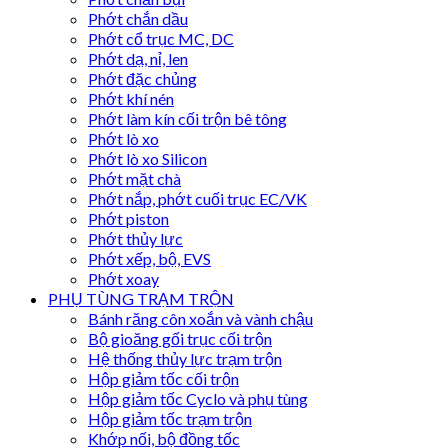
Phớt chắn dầu
Phớt cổ trục MC, DC
Phớt dạ, nỉ, len
Phớt đặc chủng
Phớt khí nén
Phớt làm kín cối trộn bê tông
Phớt lò xo
Phớt lò xo Silicon
Phớt mặt chà
Phớt nắp, phớt cuối trục EC/VK
Phớt piston
Phớt thủy lực
Phớt xếp, bộ, EVS
Phớt xoay
PHỤ TÙNG TRẠM TRỘN
Bánh răng côn xoắn và vành chậu
Bộ gioăng gối trục cối trộn
Hệ thống thủy lực trạm trộn
Hộp giảm tốc cối trộn
Hộp giảm tốc Cyclo và phụ tùng
Hộp giảm tốc trạm trộn
Khớp nối, bộ đồng tốc