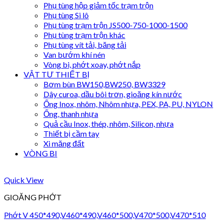
Phụ tùng hộp giảm tốc trạm trộn
Phụ tùng Si lô
Phụ tùng trạm trộn JS500-750-1000-1500
Phụ tùng trạm trộn khác
Phụ tùng vít tải, băng tải
Van bướm khí nén
Vòng bi, phớt xoay, phớt nắp
VẬT TƯ THIẾT BỊ
Bơm bùn BW150,BW250, BW3329
Dây curoa, dầu bôi trơn, gioăng kín nước
Ống Inox, nhôm, Nhôm nhựa, PEX, PA, PU, NYLON
Ống, thanh nhựa
Quả cầu Inox, thép, nhôm, Silicon, nhựa
Thiết bị cầm tay
Xi măng đất
VÒNG BI
Quick View
GIOĂNG PHỚT
Phớt V 450*490,V460*490,V460*500,V470*500,V470*510