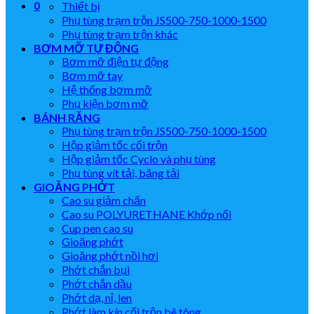
0
Thiết bị
Phụ tùng trạm trộn JS500-750-1000-1500
Phụ tùng trạm trộn khác
BƠM MỠ TỰ ĐỘNG
Bơm mỡ điện tự động
Bơm mỡ tay
Hệ thống bơm mỡ
Phụ kiện bơm mỡ
BÁNH RĂNG
Phụ tùng trạm trộn JS500-750-1000-1500
Hộp giảm tốc cối trộn
Hộp giảm tốc Cyclo và phụ tùng
Phụ tùng vít tải, băng tải
GIOĂNG PHỚT
Cao su giảm chấn
Cao su POLYURETHANE Khớp nối
Cup pen cao su
Gioăng phớt
Gioăng phớt nồi hơi
Phớt chắn bụi
Phớt chắn dầu
Phớt dạ, nỉ, len
Phớt làm kín cối trộn bê tông