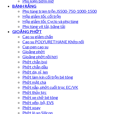
Phụ kiện bơm mỡ
BÁNH RĂNG
Phụ tùng trạm trộn JS500-750-1000-1500
Hộp giảm tốc cối trộn
Hộp giảm tốc Cyclo và phụ tùng
Phụ tùng vít tải, băng tải
GIOĂNG PHỚT
Cao su giảm chấn
Cao su POLYURETHANE Khớp nối
Cup pen cao su
Gioăng phớt
Gioăng phớt nồi hơi
Phớt chắn bụi
Phớt chắn dầu
Phớt dạ, nỉ, len
Phớt làm kín cối trộn bê tông
Phớt mặt chà
Phớt nắp, phớt cuối trục EC/VK
Phớt thủy lực
Phớt xe chở bê tông
Phớt xếp, bộ, EVS
Phớt xoay
Phớt lò xo Silicon