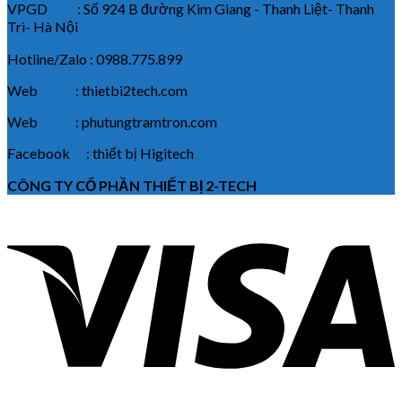
VPGD : Số 924 B đường Kim Giang - Thanh Liệt- Thanh
Trì- Hà Nội
Hotline/Zalo : 0988.775.899
Web : thietbi2tech.com
Web : phutungtramtron.com
Facebook : thiết bị Higitech
CÔNG TY CỔ PHẦN THIẾT BỊ 2-TECH