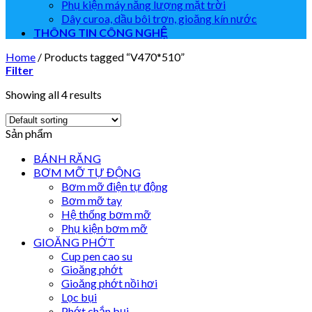
Phụ kiện máy năng lượng mặt trời
Dây curoa, dầu bôi trơn, gioăng kín nước
THÔNG TIN CÔNG NGHỆ
Home
/
Products tagged “V470*510”
Filter
Showing all 4 results
Sản phẩm
BÁNH RĂNG
BƠM MỠ TỰ ĐỘNG
Bơm mỡ điện tự động
Bơm mỡ tay
Hệ thống bơm mỡ
Phụ kiện bơm mỡ
GIOĂNG PHỚT
Cup pen cao su
Gioăng phớt
Gioăng phớt nồi hơi
Lọc bụi
Phớt chắn bụi