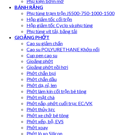
Phụ kiện bơm mỡ
BÁNH RĂNG
Phụ tùng trạm trộn JS500-750-1000-1500
Hộp giảm tốc cối trộn
Hộp giảm tốc Cyclo và phụ tùng
Phụ tùng vít tải, băng tải
GIOĂNG PHỚT
Cao su giảm chấn
Cao su POLYURETHANE Khớp nối
Cup pen cao su
Gioăng phớt
Gioăng phớt nồi hơi
Phớt chắn bụi
Phớt chắn dầu
Phớt dạ, nỉ, len
Phớt làm kín cối trộn bê tông
Phớt mặt chà
Phớt nắp, phớt cuối trục EC/VK
Phớt thủy lực
Phớt xe chở bê tông
Phớt xếp, bộ, EVS
Phớt xoay
Phớt lò xo Silicon