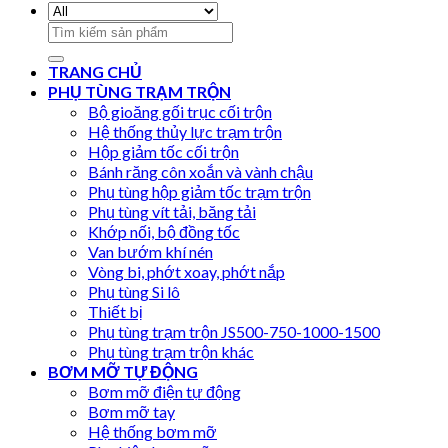
Search
for:
TRANG CHỦ
PHỤ TÙNG TRẠM TRỘN
Bộ gioăng gối trục cối trộn
Hệ thống thủy lực trạm trộn
Hộp giảm tốc cối trộn
Bánh răng côn xoắn và vành chậu
Phụ tùng hộp giảm tốc trạm trộn
Phụ tùng vít tải, băng tải
Khớp nối, bộ đồng tốc
Van bướm khí nén
Vòng bi, phớt xoay, phớt nắp
Phụ tùng Si lô
Thiết bị
Phụ tùng trạm trộn JS500-750-1000-1500
Phụ tùng trạm trộn khác
BƠM MỠ TỰ ĐỘNG
Bơm mỡ điện tự động
Bơm mỡ tay
Hệ thống bơm mỡ