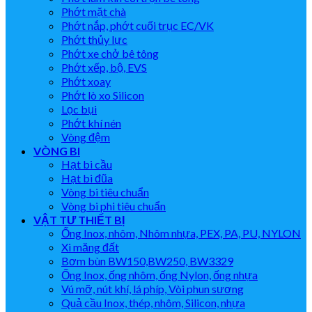
Phớt mặt chà
Phớt nắp, phớt cuối trục EC/VK
Phớt thủy lực
Phớt xe chở bê tông
Phớt xếp, bộ, EVS
Phớt xoay
Phớt lò xo Silicon
Lọc bụi
Phớt khí nén
Vòng đệm
VÒNG BI
Hạt bi cầu
Hạt bi đũa
Vòng bi tiêu chuẩn
Vòng bi phi tiêu chuẩn
VẬT TƯ THIẾT BỊ
Ống Inox, nhôm, Nhôm nhựa, PEX, PA, PU, NYLON
Xi măng đất
Bơm bùn BW150,BW250, BW3329
Ống Inox, ống nhôm, ống Nylon, ống nhựa
Vú mỡ, nút khí, lá phíp, Vòi phun sương
Quả cầu Inox, thép, nhôm, Silicon, nhựa