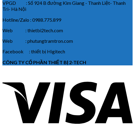
VPGD : Số 924 B đường Kim Giang - Thanh Liệt- Thanh
Trì- Hà Nội
Hotline/Zalo : 0988.775.899
Web : thietbi2tech.com
Web : phutungtramtron.com
Facebook : thiết bị Higitech
CÔNG TY CỔ PHẦN THIẾT BỊ 2-TECH