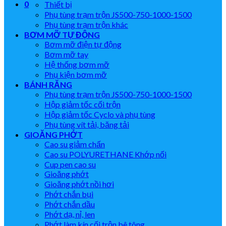
0
Thiết bị
Phụ tùng trạm trộn JS500-750-1000-1500
Phụ tùng trạm trộn khác
BƠM MỠ TỰ ĐỘNG
Bơm mỡ điện tự động
Bơm mỡ tay
Hệ thống bơm mỡ
Phụ kiện bơm mỡ
BÁNH RĂNG
Phụ tùng trạm trộn JS500-750-1000-1500
Hộp giảm tốc cối trộn
Hộp giảm tốc Cyclo và phụ tùng
Phụ tùng vít tải, băng tải
GIOĂNG PHỚT
Cao su giảm chấn
Cao su POLYURETHANE Khớp nối
Cup pen cao su
Gioăng phớt
Gioăng phớt nồi hơi
Phớt chắn bụi
Phớt chắn dầu
Phớt dạ, nỉ, len
Phớt làm kín cối trộn bê tông