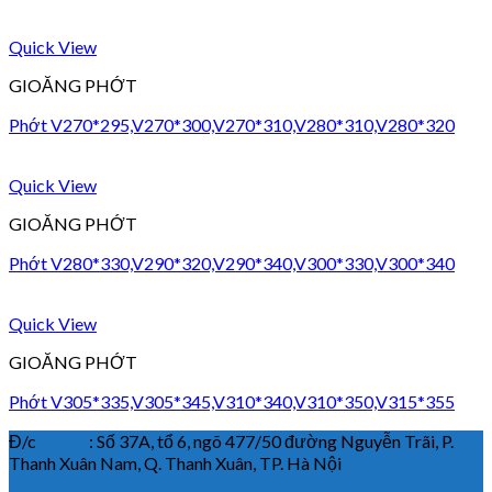
Quick View
GIOĂNG PHỚT
Phớt V270*295,V270*300,V270*310,V280*310,V280*320
Quick View
GIOĂNG PHỚT
Phớt V280*330,V290*320,V290*340,V300*330,V300*340
Quick View
GIOĂNG PHỚT
Phớt V305*335,V305*345,V310*340,V310*350,V315*355
Đ/c : Số 37A, tổ 6, ngõ 477/50 đường Nguyễn Trãi, P.
Thanh Xuân Nam, Q. Thanh Xuân, TP. Hà Nội