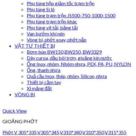
Phụ tùng hộp giảm tốc trạm trộn
Phụ tùng Si lô
Phụ tùng trạm trộn JS500-750-1000-1500
Phụ tùng trạm trộn khác
Phụ tùng vít tải, băng tải
Van bướm khí nén
Vòng bi, phớt xoay, phớt nắp
VẬT TƯ THIẾT BỊ
Bơm bùn BW150,BW250, BW3329
Dây curoa, dầu bôi trơn, gioăng kín nước
Ống Inox, nhôm, Nhôm nhựa, PEX, PA, PU, NYLON
Ống, thanh nhựa
Quả cầu Inox, thép, nhôm, Silicon, nhựa
Thiết bị cầm tay
Xi măng đất
VÒNG BI
Quick View
GIOĂNG PHỚT
Phớt V 305*335,V305*345,V310*340,V310*350,V315*355