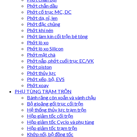
Phớt chắn dầu
Phớt cổ trục MC, DC
Phớt dạ, nỉ, len
Phớt đặc chủng
Phớt khí nén
Phớt làm kín cối trộn bê tông
Phớt lò xo
Phớt lò xo Silicon
Phớt mặt chà
Phớt nắp, phớt cuối trục EC/VK
Phớt piston
Phớt thủy lực
Phớt xếp, bộ, EVS
Phớt xoay
PHỤ TÙNG TRẠM TRỘN
Bánh răng côn xoắn và vành chậu
Bộ gioăng gối trục cối trộn
Hệ thống thủy lực trạm trộn
Hộp giảm tốc cối trộn
Hộp giảm tốc Cyclo và phụ tùng
Hộp giảm tốc trạm trộn
Khớp nối, bộ đồng tốc