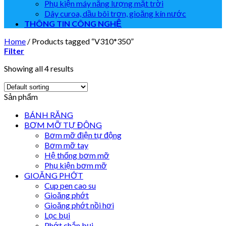
Phụ kiện máy năng lượng mặt trời
Dây curoa, dầu bôi trơn, gioăng kín nước
THÔNG TIN CÔNG NGHỆ
Home
/
Products tagged “V310*350”
Filter
Showing all 4 results
Sản phẩm
BÁNH RĂNG
BƠM MỠ TỰ ĐỘNG
Bơm mỡ điện tự động
Bơm mỡ tay
Hệ thống bơm mỡ
Phụ kiện bơm mỡ
GIOĂNG PHỚT
Cup pen cao su
Gioăng phớt
Gioăng phớt nồi hơi
Lọc bụi
Phớt chắn bụi