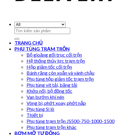
Search
for:
TRANG CHỦ
PHỤ TÙNG TRẠM TRỘN
Bộ gioăng gối trục cối trộn
Hệ thống thủy lực trạm trộn
Hộp giảm tốc cối trộn
Bánh răng côn xoắn và vành chậu
Phụ tùng hộp giảm tốc trạm trộn
Phụ tùng vít tải, băng tải
Khớp nối, bộ đồng tốc
Van bướm khí nén
Vòng bi, phớt xoay, phớt nắp
Phụ tùng Si lô
Thiết bị
Phụ tùng trạm trộn JS500-750-1000-1500
Phụ tùng trạm trộn khác
BƠM MỠ TỰ ĐỘNG