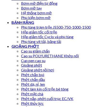
Bơm mỡ điện tự động
Bơm mỡ tay
Hệ thống bơm mỡ
Phụ kiện bơm mỡ
BÁNH RĂNG
Phụ tùng trạm trộn JS500-750-1000-1500
Hộp giảm tốc cối trộn
Hộp giảm tốc Cyclo và phụ tùng
Phụ tùng vít tải, băng tải
GIOĂNG PHỚT
Cao su giảm chấn
Cao su POLYURETHANE Khớp nối
Cup pen cao su
Gioăng phớt
Gioăng phớt nồi hơi
Phớt chắn bụi
Phớt chắn dầu
Phớt dạ, nỉ, len
Phớt làm kín cối trộn bê tông
Phớt mặt chà
Phớt nắp, phớt cuối trục EC/VK
Phớt thủy lực