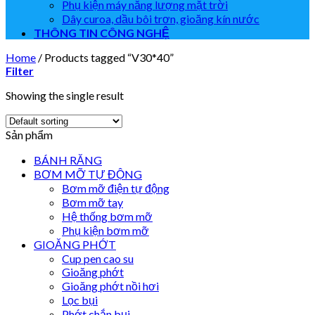
Phụ kiện máy năng lượng mặt trời
Dây curoa, dầu bôi trơn, gioăng kín nước
THÔNG TIN CÔNG NGHỆ
Home
/
Products tagged “V30*40”
Filter
Showing the single result
Sản phẩm
BÁNH RĂNG
BƠM MỠ TỰ ĐỘNG
Bơm mỡ điện tự động
Bơm mỡ tay
Hệ thống bơm mỡ
Phụ kiện bơm mỡ
GIOĂNG PHỚT
Cup pen cao su
Gioăng phớt
Gioăng phớt nồi hơi
Lọc bụi
Phớt chắn bụi