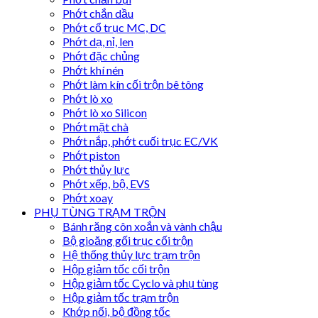
Phớt chắn dầu
Phớt cổ trục MC, DC
Phớt dạ, nỉ, len
Phớt đặc chủng
Phớt khí nén
Phớt làm kín cối trộn bê tông
Phớt lò xo
Phớt lò xo Silicon
Phớt mặt chà
Phớt nắp, phớt cuối trục EC/VK
Phớt piston
Phớt thủy lực
Phớt xếp, bộ, EVS
Phớt xoay
PHỤ TÙNG TRẠM TRỘN
Bánh răng côn xoắn và vành chậu
Bộ gioăng gối trục cối trộn
Hệ thống thủy lực trạm trộn
Hộp giảm tốc cối trộn
Hộp giảm tốc Cyclo và phụ tùng
Hộp giảm tốc trạm trộn
Khớp nối, bộ đồng tốc