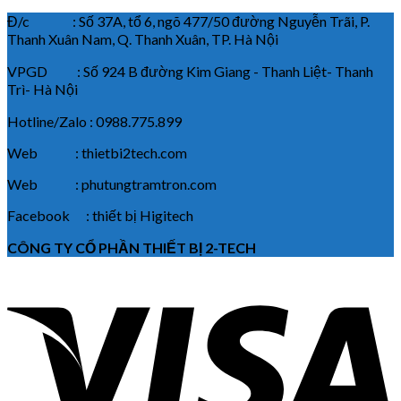
Đ/c : Số 37A, tổ 6, ngõ 477/50 đường Nguyễn Trãi, P.
Thanh Xuân Nam, Q. Thanh Xuân, TP. Hà Nội
VPGD : Số 924 B đường Kim Giang - Thanh Liệt- Thanh
Trì- Hà Nội
Hotline/Zalo : 0988.775.899
Web : thietbi2tech.com
Web : phutungtramtron.com
Facebook : thiết bị Higitech
CÔNG TY CỔ PHẦN THIẾT BỊ 2-TECH