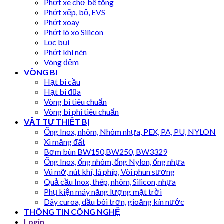
Phớt xe chở bê tông
Phớt xếp, bộ, EVS
Phớt xoay
Phớt lò xo Silicon
Lọc bụi
Phớt khí nén
Vòng đệm
VÒNG BI
Hạt bi cầu
Hạt bi đũa
Vòng bi tiêu chuẩn
Vòng bi phi tiêu chuẩn
VẬT TƯ THIẾT BỊ
Ống Inox, nhôm, Nhôm nhựa, PEX, PA, PU, NYLON
Xi măng đất
Bơm bùn BW150,BW250, BW3329
Ống Inox, ống nhôm, ống Nylon, ống nhựa
Vú mỡ, nút khí, lá phíp, Vòi phun sương
Quả cầu Inox, thép, nhôm, Silicon, nhựa
Phụ kiện máy năng lượng mặt trời
Dây curoa, dầu bôi trơn, gioăng kín nước
THÔNG TIN CÔNG NGHỆ
Login