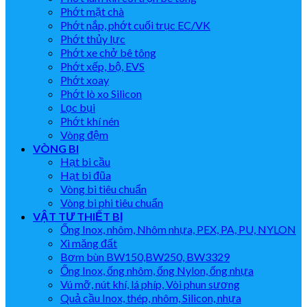
Phớt mặt chà
Phớt nắp, phớt cuối trục EC/VK
Phớt thủy lực
Phớt xe chở bê tông
Phớt xếp, bộ, EVS
Phớt xoay
Phớt lò xo Silicon
Lọc bụi
Phớt khí nén
Vòng đệm
VÒNG BI
Hạt bi cầu
Hạt bi đũa
Vòng bi tiêu chuẩn
Vòng bi phi tiêu chuẩn
VẬT TƯ THIẾT BỊ
Ống Inox, nhôm, Nhôm nhựa, PEX, PA, PU, NYLON
Xi măng đất
Bơm bùn BW150,BW250, BW3329
Ống Inox, ống nhôm, ống Nylon, ống nhựa
Vú mỡ, nút khí, lá phíp, Vòi phun sương
Quả cầu Inox, thép, nhôm, Silicon, nhựa