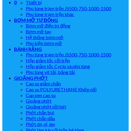
0
Thiết bị
Phụ tùng trạm trộn JS500-750-1000-1500
Phụ tùng trạm trộn khác
BƠM MỠ TỰ ĐỘNG
Bơm mỡ điện tự động
Bơm mỡ tay
Hệ thống bơm mỡ
Phụ kiện bơm mỡ
BÁNH RĂNG
Phụ tùng trạm trộn JS500-750-1000-1500
Hộp giảm tốc cối trộn
Hộp giảm tốc Cyclo và phụ tùng
Phụ tùng vít tải, băng tải
GIOĂNG PHỚT
Cao su giảm chấn
Cao su POLYURETHANE Khớp nối
Cup pen cao su
Gioăng phớt
Gioăng phớt nồi hơi
Phớt chắn bụi
Phớt chắn dầu
Phớt dạ, nỉ, len
Phớt làm kín cối trộn bê tông