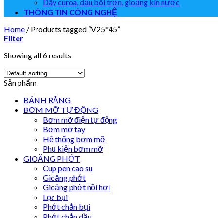
Dây curoa, dầu bôi trơn, gioăng kín nước
THÔNG TIN CÔNG NGHỆ
Home
/
Products tagged “V25*45”
Filter
Showing all 6 results
Sản phẩm
BÁNH RĂNG
BƠM MỠ TỰ ĐỘNG
Bơm mỡ điện tự động
Bơm mỡ tay
Hệ thống bơm mỡ
Phụ kiện bơm mỡ
GIOĂNG PHỚT
Cup pen cao su
Gioăng phớt
Gioăng phớt nồi hơi
Lọc bụi
Phớt chắn bụi
Phớt chắn dầu