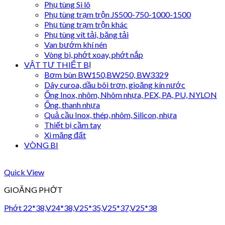
Phụ tùng Si lô
Phụ tùng trạm trộn JS500-750-1000-1500
Phụ tùng trạm trộn khác
Phụ tùng vít tải, băng tải
Van bướm khí nén
Vòng bi, phớt xoay, phớt nắp
VẬT TƯ THIẾT BỊ
Bơm bùn BW150,BW250, BW3329
Dây curoa, dầu bôi trơn, gioăng kín nước
Ống Inox, nhôm, Nhôm nhựa, PEX, PA, PU, NYLON
Ống, thanh nhựa
Quả cầu Inox, thép, nhôm, Silicon, nhựa
Thiết bị cầm tay
Xi măng đất
VÒNG BI
Quick View
GIOĂNG PHỚT
Phớt 22*38,V24*38,V25*35,V25*37,V25*38