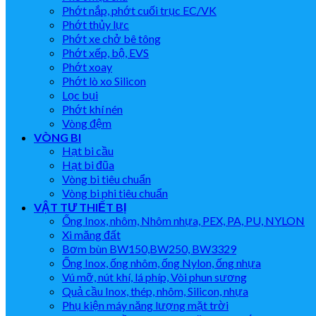
Phớt nắp, phớt cuối trục EC/VK
Phớt thủy lực
Phớt xe chở bê tông
Phớt xếp, bộ, EVS
Phớt xoay
Phớt lò xo Silicon
Lọc bụi
Phớt khí nén
Vòng đệm
VÒNG BI
Hạt bi cầu
Hạt bi đũa
Vòng bi tiêu chuẩn
Vòng bi phi tiêu chuẩn
VẬT TƯ THIẾT BỊ
Ống Inox, nhôm, Nhôm nhựa, PEX, PA, PU, NYLON
Xi măng đất
Bơm bùn BW150,BW250, BW3329
Ống Inox, ống nhôm, ống Nylon, ống nhựa
Vú mỡ, nút khí, lá phíp, Vòi phun sương
Quả cầu Inox, thép, nhôm, Silicon, nhựa
Phụ kiện máy năng lượng mặt trời