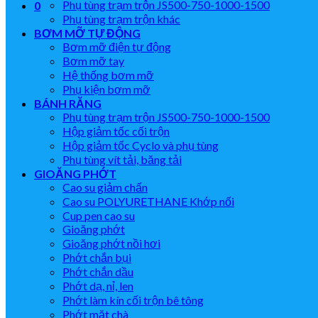
Phụ tùng trạm trộn JS500-750-1000-1500
0
Phụ tùng trạm trộn khác
BƠM MỠ TỰ ĐỘNG
Bơm mỡ điện tự động
Bơm mỡ tay
Hệ thống bơm mỡ
Phụ kiện bơm mỡ
BÁNH RĂNG
Phụ tùng trạm trộn JS500-750-1000-1500
Hộp giảm tốc cối trộn
Hộp giảm tốc Cyclo và phụ tùng
Phụ tùng vít tải, băng tải
GIOĂNG PHỚT
Cao su giảm chấn
Cao su POLYURETHANE Khớp nối
Cup pen cao su
Gioăng phớt
Gioăng phớt nồi hơi
Phớt chắn bụi
Phớt chắn dầu
Phớt dạ, nỉ, len
Phớt làm kín cối trộn bê tông
Phớt mặt chà