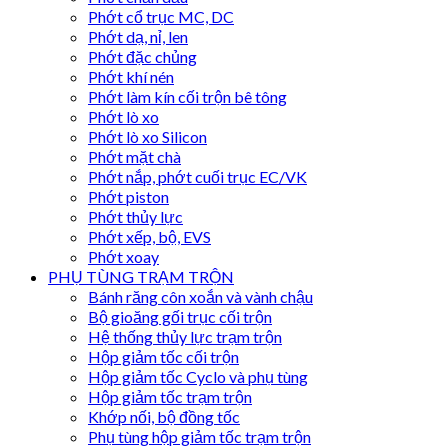
Phớt cổ trục MC, DC
Phớt dạ, nỉ, len
Phớt đặc chủng
Phớt khí nén
Phớt làm kín cối trộn bê tông
Phớt lò xo
Phớt lò xo Silicon
Phớt mặt chà
Phớt nắp, phớt cuối trục EC/VK
Phớt piston
Phớt thủy lực
Phớt xếp, bộ, EVS
Phớt xoay
PHỤ TÙNG TRẠM TRỘN
Bánh răng côn xoắn và vành chậu
Bộ gioăng gối trục cối trộn
Hệ thống thủy lực trạm trộn
Hộp giảm tốc cối trộn
Hộp giảm tốc Cyclo và phụ tùng
Hộp giảm tốc trạm trộn
Khớp nối, bộ đồng tốc
Phụ tùng hộp giảm tốc trạm trộn