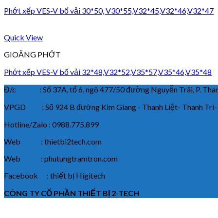
Phớt xếp VES-V bố vải 30*50, V30*55,V32*45,V32*46,V32*47
Quick View
GIOĂNG PHỚT
Phớt xếp VES-V bố vải 32*48,V32*52,V35*57,V35*46,V35*48
Đ/c : Số 37A, tổ 6, ngõ 477/50 đường Nguyễn Trãi, P. Thanh
VPGD : Số 924 B đường Kim Giang - Thanh Liệt- Thanh Trì-
Hotline/Zalo : 0988.775.899
Web : thietbi2tech.com
Web : phutungtramtron.com
Facebook : thiết bị Higitech
CÔNG TY CỔ PHẦN THIẾT BỊ 2-TECH