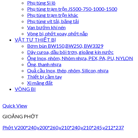
Phụ tùng Si lô
Phụ tùng trạm trộn JS500-750-1000-1500
Phụ tùng trạm trộn khác
Phụ tùng vít tải, băng tải
Van bướm khí nén
Vòng bi, phớt xoay, phớt nắp
VẬT TƯ THIẾT BỊ
Bơm bùn BW150,BW250, BW3329
Dây curoa, dầu bôi trơn, gioăng kín nước
Ống Inox, nhôm, Nhôm nhựa, PEX, PA, PU, NYLON
Ống, thanh nhựa
Quả cầu Inox, thép, nhôm, Silicon, nhựa
Thiết bị cầm tay
Xi măng đất
VÒNG BI
Quick View
GIOĂNG PHỚT
Phớt V200*240,v200*260,v210*240,v210*245,v212*237