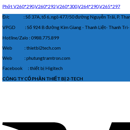
Phớt V260*290,V260*292,V260*300,V264*290,V265*297
Đ/c : Số 37A, tổ 6, ngõ 477/50 đường Nguyễn Trãi, P. Thanh
VPGD : Số 924 B đường Kim Giang - Thanh Liệt- Thanh Trì-
Hotline/Zalo : 0988.775.899
Web : thietbi2tech.com
Web : phutungtramtron.com
Facebook : thiết bị Higitech
CÔNG TY CỔ PHẦN THIẾT BỊ 2-TECH