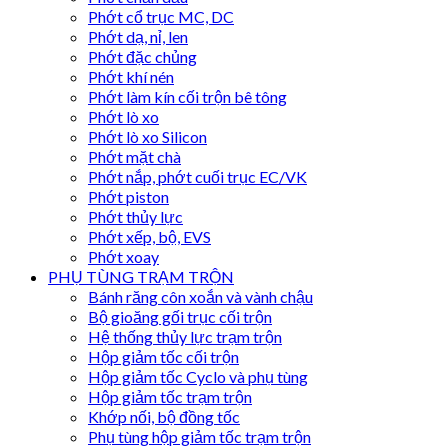
Phớt cổ trục MC, DC
Phớt dạ, nỉ, len
Phớt đặc chủng
Phớt khí nén
Phớt làm kín cối trộn bê tông
Phớt lò xo
Phớt lò xo Silicon
Phớt mặt chà
Phớt nắp, phớt cuối trục EC/VK
Phớt piston
Phớt thủy lực
Phớt xếp, bộ, EVS
Phớt xoay
PHỤ TÙNG TRẠM TRỘN
Bánh răng côn xoắn và vành chậu
Bộ gioăng gối trục cối trộn
Hệ thống thủy lực trạm trộn
Hộp giảm tốc cối trộn
Hộp giảm tốc Cyclo và phụ tùng
Hộp giảm tốc trạm trộn
Khớp nối, bộ đồng tốc
Phụ tùng hộp giảm tốc trạm trộn