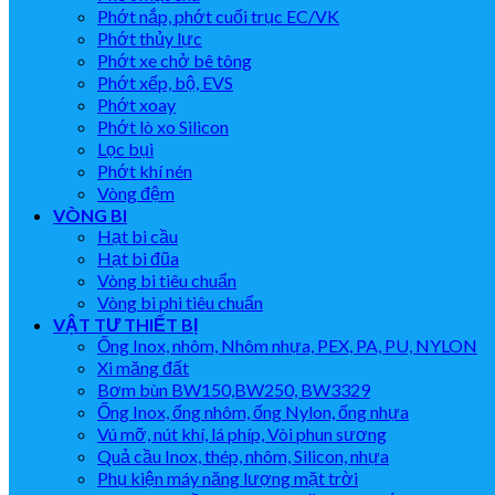
Phớt nắp, phớt cuối trục EC/VK
Phớt thủy lực
Phớt xe chở bê tông
Phớt xếp, bộ, EVS
Phớt xoay
Phớt lò xo Silicon
Lọc bụi
Phớt khí nén
Vòng đệm
VÒNG BI
Hạt bi cầu
Hạt bi đũa
Vòng bi tiêu chuẩn
Vòng bi phi tiêu chuẩn
VẬT TƯ THIẾT BỊ
Ống Inox, nhôm, Nhôm nhựa, PEX, PA, PU, NYLON
Xi măng đất
Bơm bùn BW150,BW250, BW3329
Ống Inox, ống nhôm, ống Nylon, ống nhựa
Vú mỡ, nút khí, lá phíp, Vòi phun sương
Quả cầu Inox, thép, nhôm, Silicon, nhựa
Phụ kiện máy năng lượng mặt trời