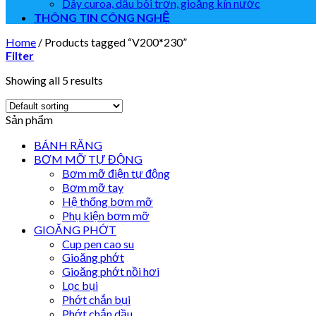
Dây curoa, dầu bôi trơn, gioăng kín nước
THÔNG TIN CÔNG NGHỆ
Home
/
Products tagged “V200*230”
Filter
Showing all 5 results
Sản phẩm
BÁNH RĂNG
BƠM MỠ TỰ ĐỘNG
Bơm mỡ điện tự động
Bơm mỡ tay
Hệ thống bơm mỡ
Phụ kiện bơm mỡ
GIOĂNG PHỚT
Cup pen cao su
Gioăng phớt
Gioăng phớt nồi hơi
Lọc bụi
Phớt chắn bụi
Phớt chắn dầu