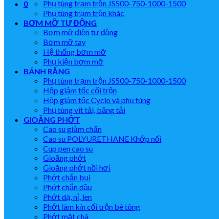
Phụ tùng trạm trộn JS500-750-1000-1500
0
Phụ tùng trạm trộn khác
BƠM MỠ TỰ ĐỘNG
Bơm mỡ điện tự động
Bơm mỡ tay
Hệ thống bơm mỡ
Phụ kiện bơm mỡ
BÁNH RĂNG
Phụ tùng trạm trộn JS500-750-1000-1500
Hộp giảm tốc cối trộn
Hộp giảm tốc Cyclo và phụ tùng
Phụ tùng vít tải, băng tải
GIOĂNG PHỚT
Cao su giảm chấn
Cao su POLYURETHANE Khớp nối
Cup pen cao su
Gioăng phớt
Gioăng phớt nồi hơi
Phớt chắn bụi
Phớt chắn dầu
Phớt dạ, nỉ, len
Phớt làm kín cối trộn bê tông
Phớt mặt chà