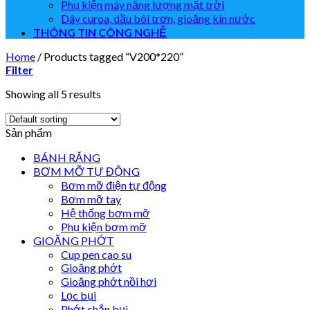
Phụ kiện máy năng lượng mặt trời
Dây curoa, dầu bôi trơn, gioăng kín nước
THÔNG TIN CÔNG NGHỆ
Home
/
Products tagged “V200*220”
Filter
Showing all 5 results
Sản phẩm
BÁNH RĂNG
BƠM MỠ TỰ ĐỘNG
Bơm mỡ điện tự động
Bơm mỡ tay
Hệ thống bơm mỡ
Phụ kiện bơm mỡ
GIOĂNG PHỚT
Cup pen cao su
Gioăng phớt
Gioăng phớt nồi hơi
Lọc bụi
Phớt chắn bụi