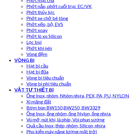
Phớt mặt chà
Phớt nắp, phớt cuối trục EC/VK
Phớt thủy lực
Phớt xe chở bê tông
Phớt xếp, bộ, EVS
Phớt xoay
Phớt lò xo Silicon
Lọc bụi
Phớt khí nén
Vòng đệm
VÒNG BI
Hạt bi cầu
Hạt bi đũa
Vòng bi tiêu chuẩn
Vòng bi phi tiêu chuẩn
VẬT TƯ THIẾT BỊ
Ống Inox, nhôm, Nhôm nhựa, PEX, PA, PU, NYLON
Xi măng đất
Bơm bùn BW150,BW250, BW3329
Ống Inox, ống nhôm, ống Nylon, ống nhựa
Vú mỡ, nút khí, lá phíp, Vòi phun sương
Quả cầu Inox, thép, nhôm, Silicon, nhựa
Phụ kiện máy năng lượng mặt trời