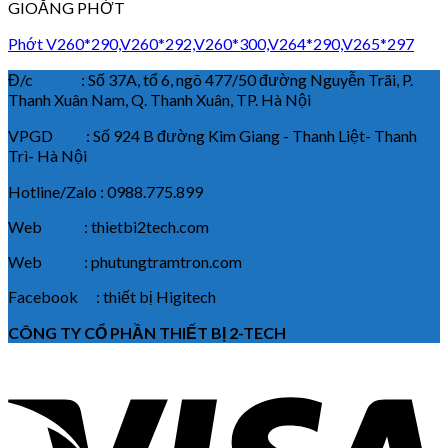
GIOĂNG PHỚT
Phớt V260*290,V260*292,V260*300,V264*290,V265*297
Đ/c : Số 37A, tổ 6, ngõ 477/50 đường Nguyễn Trãi, P.
Thanh Xuân Nam, Q. Thanh Xuân, TP. Hà Nội
VPGD : Số 924 B đường Kim Giang - Thanh Liệt- Thanh
Trì- Hà Nội
Hotline/Zalo : 0988.775.899
Web : thietbi2tech.com
Web : phutungtramtron.com
Facebook : thiết bị Higitech
CÔNG TY CỔ PHẦN THIẾT BỊ 2-TECH