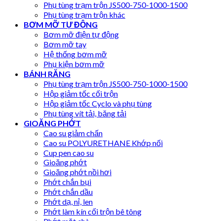
Phụ tùng trạm trộn JS500-750-1000-1500
Phụ tùng trạm trộn khác
BƠM MỠ TỰ ĐỘNG
Bơm mỡ điện tự động
Bơm mỡ tay
Hệ thống bơm mỡ
Phụ kiện bơm mỡ
BÁNH RĂNG
Phụ tùng trạm trộn JS500-750-1000-1500
Hộp giảm tốc cối trộn
Hộp giảm tốc Cyclo và phụ tùng
Phụ tùng vít tải, băng tải
GIOĂNG PHỚT
Cao su giảm chấn
Cao su POLYURETHANE Khớp nối
Cup pen cao su
Gioăng phớt
Gioăng phớt nồi hơi
Phớt chắn bụi
Phớt chắn dầu
Phớt dạ, nỉ, len
Phớt làm kín cối trộn bê tông