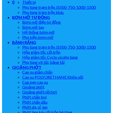
0
Thiết bị
Phụ tùng trạm trộn JS500-750-1000-1500
Phụ tùng trạm trộn khác
BƠM MỠ TỰ ĐỘNG
Bơm mỡ điện tự động
Bơm mỡ tay
Hệ thống bơm mỡ
Phụ kiện bơm mỡ
BÁNH RĂNG
Phụ tùng trạm trộn JS500-750-1000-1500
Hộp giảm tốc cối trộn
Hộp giảm tốc Cyclo và phụ tùng
Phụ tùng vít tải, băng tải
GIOĂNG PHỚT
Cao su giảm chấn
Cao su POLYURETHANE Khớp nối
Cup pen cao su
Gioăng phớt
Gioăng phớt nồi hơi
Phớt chắn bụi
Phớt chắn dầu
Phớt dạ, nỉ, len
Phớt làm kín cối trộn bê tông