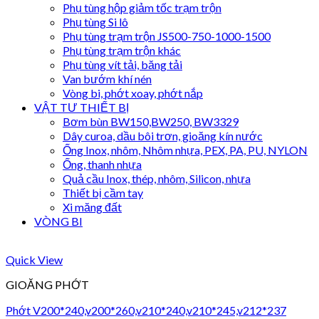
Phụ tùng hộp giảm tốc trạm trộn
Phụ tùng Si lô
Phụ tùng trạm trộn JS500-750-1000-1500
Phụ tùng trạm trộn khác
Phụ tùng vít tải, băng tải
Van bướm khí nén
Vòng bi, phớt xoay, phớt nắp
VẬT TƯ THIẾT BỊ
Bơm bùn BW150,BW250, BW3329
Dây curoa, dầu bôi trơn, gioăng kín nước
Ống Inox, nhôm, Nhôm nhựa, PEX, PA, PU, NYLON
Ống, thanh nhựa
Quả cầu Inox, thép, nhôm, Silicon, nhựa
Thiết bị cầm tay
Xi măng đất
VÒNG BI
Quick View
GIOĂNG PHỚT
Phớt V200*240,v200*260,v210*240,v210*245,v212*237