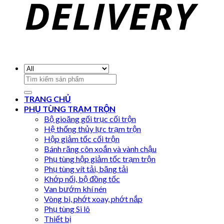
Search
for:
TRANG CHỦ
PHỤ TÙNG TRẠM TRỘN
Bộ gioăng gối trục cối trộn
Hệ thống thủy lực trạm trộn
Hộp giảm tốc cối trộn
Bánh răng côn xoắn và vành chậu
Phụ tùng hộp giảm tốc trạm trộn
Phụ tùng vít tải, băng tải
Khớp nối, bộ đồng tốc
Van bướm khí nén
Vòng bi, phớt xoay, phớt nắp
Phụ tùng Si lô
Thiết bị