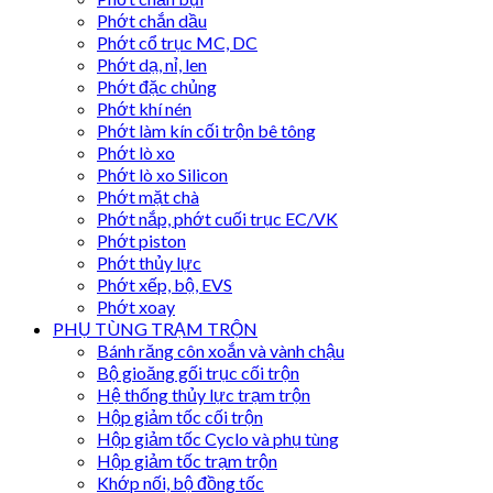
Phớt chắn dầu
Phớt cổ trục MC, DC
Phớt dạ, nỉ, len
Phớt đặc chủng
Phớt khí nén
Phớt làm kín cối trộn bê tông
Phớt lò xo
Phớt lò xo Silicon
Phớt mặt chà
Phớt nắp, phớt cuối trục EC/VK
Phớt piston
Phớt thủy lực
Phớt xếp, bộ, EVS
Phớt xoay
PHỤ TÙNG TRẠM TRỘN
Bánh răng côn xoắn và vành chậu
Bộ gioăng gối trục cối trộn
Hệ thống thủy lực trạm trộn
Hộp giảm tốc cối trộn
Hộp giảm tốc Cyclo và phụ tùng
Hộp giảm tốc trạm trộn
Khớp nối, bộ đồng tốc