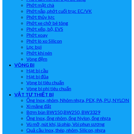
Phớt mặt chà
Phớt nắp, phớt cuối trục EC/VK
Phớt thủy lực
Phớt xe chở bê tông
Phớt xếp, bộ, EVS
Phớt xoay
Phớt lò xo Silicon
Lọc bụi
Phớt khí nén
Vòng đệm
VÒNG BI
Hạt bi cầu
Hạt bi đũa
Vòng bi tiêu chuẩn
Vòng bi phi tiêu chuẩn
VẬT TƯ THIẾT BỊ
Ống Inox, nhôm, Nhôm nhựa, PEX, PA, PU, NYLON
Xi măng đất
Bơm bùn BW150,BW250, BW3329
Ống Inox, ống nhôm, ống Nylon, ống nhựa
Vú mỡ, nút khí, lá phíp, Vòi phun sương
Quả cầu Inox, thép, nhôm, Silicon, nhựa