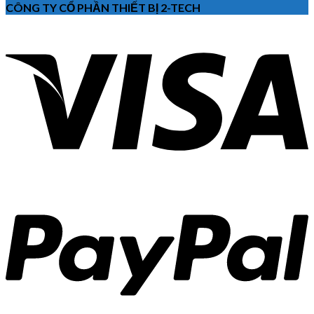
CÔNG TY CỔ PHẦN THIẾT BỊ 2-TECH