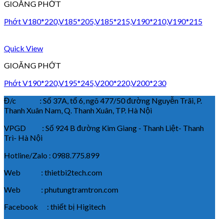
GIOĂNG PHỚT
Phớt V180*220,V185*205,V185*215,V190*210,V190*215
Quick View
GIOĂNG PHỚT
Phớt V190*220,V195*245,V200*220,V200*230
Đ/c : Số 37A, tổ 6, ngõ 477/50 đường Nguyễn Trãi, P.
Thanh Xuân Nam, Q. Thanh Xuân, TP. Hà Nội
VPGD : Số 924 B đường Kim Giang - Thanh Liệt- Thanh
Trì- Hà Nội
Hotline/Zalo : 0988.775.899
Web : thietbi2tech.com
Web : phutungtramtron.com
Facebook : thiết bị Higitech