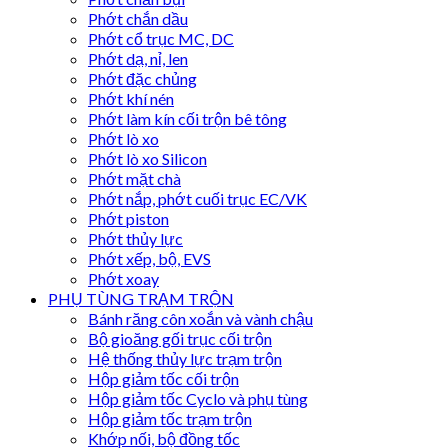
Phớt chắn dầu
Phớt cổ trục MC, DC
Phớt dạ, nỉ, len
Phớt đặc chủng
Phớt khí nén
Phớt làm kín cối trộn bê tông
Phớt lò xo
Phớt lò xo Silicon
Phớt mặt chà
Phớt nắp, phớt cuối trục EC/VK
Phớt piston
Phớt thủy lực
Phớt xếp, bộ, EVS
Phớt xoay
PHỤ TÙNG TRẠM TRỘN
Bánh răng côn xoắn và vành chậu
Bộ gioăng gối trục cối trộn
Hệ thống thủy lực trạm trộn
Hộp giảm tốc cối trộn
Hộp giảm tốc Cyclo và phụ tùng
Hộp giảm tốc trạm trộn
Khớp nối, bộ đồng tốc