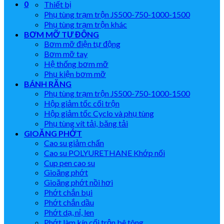
0
Thiết bị
Phụ tùng trạm trộn JS500-750-1000-1500
Phụ tùng trạm trộn khác
BƠM MỠ TỰ ĐỘNG
Bơm mỡ điện tự động
Bơm mỡ tay
Hệ thống bơm mỡ
Phụ kiện bơm mỡ
BÁNH RĂNG
Phụ tùng trạm trộn JS500-750-1000-1500
Hộp giảm tốc cối trộn
Hộp giảm tốc Cyclo và phụ tùng
Phụ tùng vít tải, băng tải
GIOĂNG PHỚT
Cao su giảm chấn
Cao su POLYURETHANE Khớp nối
Cup pen cao su
Gioăng phớt
Gioăng phớt nồi hơi
Phớt chắn bụi
Phớt chắn dầu
Phớt dạ, nỉ, len
Phớt làm kín cối trộn bê tông