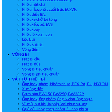
Phớt mặt chà
Phớt nắp, phớt cuối trục EC/VK
Phớt thủy lực
Phớt xe chở bê tông
Phớt xếp, bộ, EVS
Phớt xoay
Phớt lò xo Silicon
Lọc bụi
Phớt khí nén
Vòng đệm
VÒNG BI
Hạt bi cầu
Hạt bi đũa
Vòng bi tiêu chuẩn
Vòng bi phi tiêu chuẩn
VẬT TƯ THIẾT BỊ
Ống Inox, nhôm, Nhôm nhựa, PEX, PA, PU, NYLON
Xi măng đất
Bơm bùn BW150,BW250, BW3329
Ống Inox, ống nhôm, ống Nylon, ống nhựa
Vú mỡ, nút khí, lá phíp, Vòi phun sương
Quả cầu Inox, thép, nhôm, Silicon, nhựa