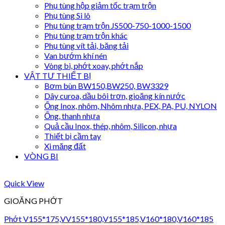
Phụ tùng hộp giảm tốc trạm trộn
Phụ tùng Si lô
Phụ tùng trạm trộn JS500-750-1000-1500
Phụ tùng trạm trộn khác
Phụ tùng vít tải, băng tải
Van bướm khí nén
Vòng bi, phớt xoay, phớt nắp
VẬT TƯ THIẾT BỊ
Bơm bùn BW150,BW250, BW3329
Dây curoa, dầu bôi trơn, gioăng kín nước
Ống Inox, nhôm, Nhôm nhựa, PEX, PA, PU, NYLON
Ống, thanh nhựa
Quả cầu Inox, thép, nhôm, Silicon, nhựa
Thiết bị cầm tay
Xi măng đất
VÒNG BI
Quick View
GIOĂNG PHỚT
Phớt V155*175,VV155*180,V155*185,V160*180,V160*185