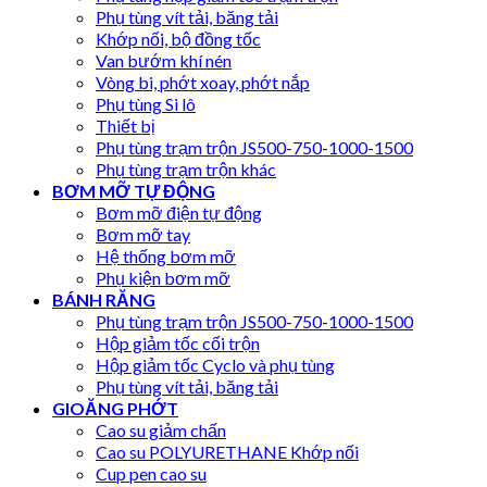
Phụ tùng vít tải, băng tải
Khớp nối, bộ đồng tốc
Van bướm khí nén
Vòng bi, phớt xoay, phớt nắp
Phụ tùng Si lô
Thiết bị
Phụ tùng trạm trộn JS500-750-1000-1500
Phụ tùng trạm trộn khác
BƠM MỠ TỰ ĐỘNG
Bơm mỡ điện tự động
Bơm mỡ tay
Hệ thống bơm mỡ
Phụ kiện bơm mỡ
BÁNH RĂNG
Phụ tùng trạm trộn JS500-750-1000-1500
Hộp giảm tốc cối trộn
Hộp giảm tốc Cyclo và phụ tùng
Phụ tùng vít tải, băng tải
GIOĂNG PHỚT
Cao su giảm chấn
Cao su POLYURETHANE Khớp nối
Cup pen cao su