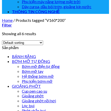
Phụ kiện máy năng lượng mặt trời
Dây curoa, dầu bôi trơn, gioăng kín nước
THÔNG TIN CÔNG NGHỆ
Home
/
Products tagged “V160*200”
Filter
Showing all 6 results
Sản phẩm
BÁNH RĂNG
BƠM MỠ TỰ ĐỘNG
Bơm mỡ điện tự động
Bơm mỡ tay
Hệ thống bơm mỡ
Phụ kiện bơm mỡ
GIOĂNG PHỚT
Cup pen cao su
Gioăng phớt
Gioăng phớt nồi hơi
Lọc bụi
Phớt chắn bụi