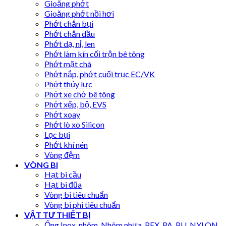
Gioăng phớt
Gioăng phớt nồi hơi
Phớt chắn bụi
Phớt chắn dầu
Phớt dạ, nỉ, len
Phớt làm kín cối trộn bê tông
Phớt mặt chà
Phớt nắp, phớt cuối trục EC/VK
Phớt thủy lực
Phớt xe chở bê tông
Phớt xếp, bộ, EVS
Phớt xoay
Phớt lò xo Silicon
Lọc bụi
Phớt khí nén
Vòng đệm
VÒNG BI
Hạt bi cầu
Hạt bi đũa
Vòng bi tiêu chuẩn
Vòng bi phi tiêu chuẩn
VẬT TƯ THIẾT BỊ
Ống Inox, nhôm, Nhôm nhựa, PEX, PA, PU, NYLON