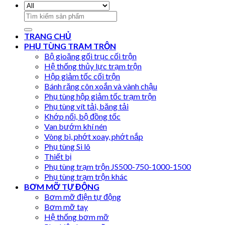
Search
for:
TRANG CHỦ
PHỤ TÙNG TRẠM TRỘN
Bộ gioăng gối trục cối trộn
Hệ thống thủy lực trạm trộn
Hộp giảm tốc cối trộn
Bánh răng côn xoắn và vành chậu
Phụ tùng hộp giảm tốc trạm trộn
Phụ tùng vít tải, băng tải
Khớp nối, bộ đồng tốc
Van bướm khí nén
Vòng bi, phớt xoay, phớt nắp
Phụ tùng Si lô
Thiết bị
Phụ tùng trạm trộn JS500-750-1000-1500
Phụ tùng trạm trộn khác
BƠM MỠ TỰ ĐỘNG
Bơm mỡ điện tự động
Bơm mỡ tay
Hệ thống bơm mỡ