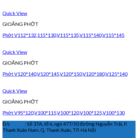
Quick View
GIOĂNG PHỚT
Phớt V112*132,115*130,V115*135,V115*140,V115*145
Quick View
GIOĂNG PHỚT
Phớt V120*140,V120*145,V120*150,V120*180,V125*140
Quick View
GIOĂNG PHỚT
Phớt V95*120,V100*115,V100*120,V100*125,V100*130
Đ/c : Số 37A, tổ 6, ngõ 477/50 đường Nguyễn Trãi, P.
Thanh Xuân Nam, Q. Thanh Xuân, TP. Hà Nội