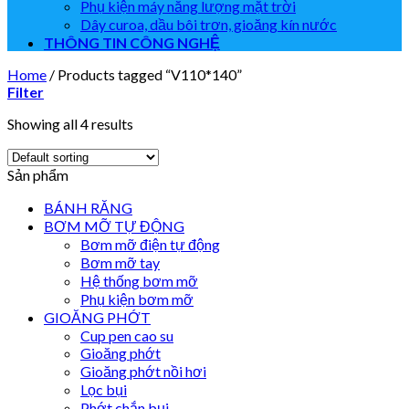
Phụ kiện máy năng lượng mặt trời
Dây curoa, dầu bôi trơn, gioăng kín nước
THÔNG TIN CÔNG NGHỆ
Home
/
Products tagged “V110*140”
Filter
Showing all 4 results
Sản phẩm
BÁNH RĂNG
BƠM MỠ TỰ ĐỘNG
Bơm mỡ điện tự động
Bơm mỡ tay
Hệ thống bơm mỡ
Phụ kiện bơm mỡ
GIOĂNG PHỚT
Cup pen cao su
Gioăng phớt
Gioăng phớt nồi hơi
Lọc bụi
Phớt chắn bụi