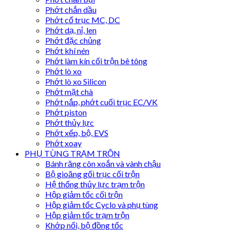
Phớt chắn dầu
Phớt cổ trục MC, DC
Phớt dạ, nỉ, len
Phớt đặc chủng
Phớt khí nén
Phớt làm kín cối trộn bê tông
Phớt lò xo
Phớt lò xo Silicon
Phớt mặt chà
Phớt nắp, phớt cuối trục EC/VK
Phớt piston
Phớt thủy lực
Phớt xếp, bộ, EVS
Phớt xoay
PHỤ TÙNG TRẠM TRỘN
Bánh răng côn xoắn và vành chậu
Bộ gioăng gối trục cối trộn
Hệ thống thủy lực trạm trộn
Hộp giảm tốc cối trộn
Hộp giảm tốc Cyclo và phụ tùng
Hộp giảm tốc trạm trộn
Khớp nối, bộ đồng tốc