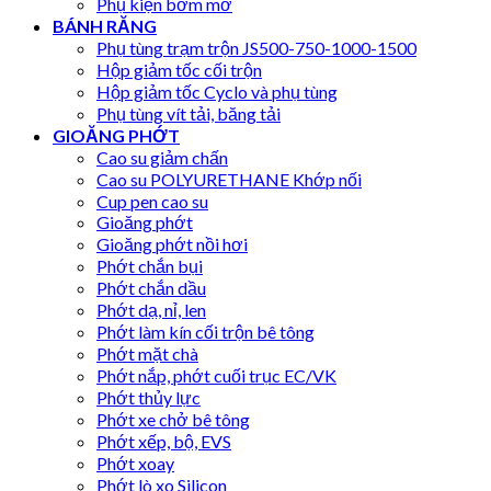
Phụ kiện bơm mỡ
BÁNH RĂNG
Phụ tùng trạm trộn JS500-750-1000-1500
Hộp giảm tốc cối trộn
Hộp giảm tốc Cyclo và phụ tùng
Phụ tùng vít tải, băng tải
GIOĂNG PHỚT
Cao su giảm chấn
Cao su POLYURETHANE Khớp nối
Cup pen cao su
Gioăng phớt
Gioăng phớt nồi hơi
Phớt chắn bụi
Phớt chắn dầu
Phớt dạ, nỉ, len
Phớt làm kín cối trộn bê tông
Phớt mặt chà
Phớt nắp, phớt cuối trục EC/VK
Phớt thủy lực
Phớt xe chở bê tông
Phớt xếp, bộ, EVS
Phớt xoay
Phớt lò xo Silicon