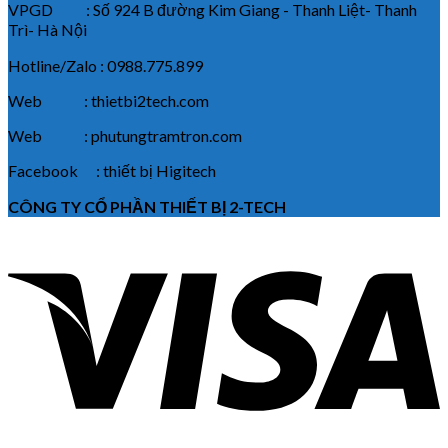
VPGD : Số 924 B đường Kim Giang - Thanh Liệt- Thanh
Trì- Hà Nội
Hotline/Zalo : 0988.775.899
Web : thietbi2tech.com
Web : phutungtramtron.com
Facebook : thiết bị Higitech
CÔNG TY CỔ PHẦN THIẾT BỊ 2-TECH