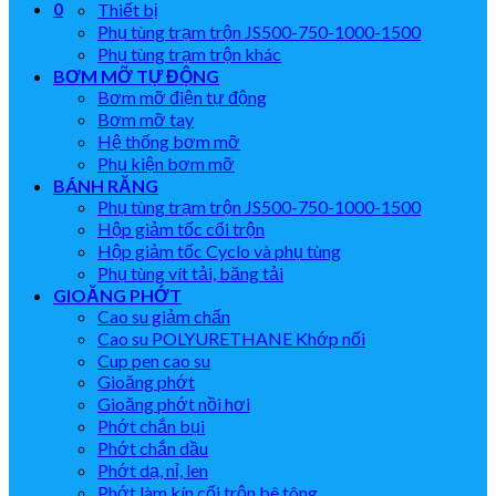
0
Thiết bị
Phụ tùng trạm trộn JS500-750-1000-1500
Phụ tùng trạm trộn khác
BƠM MỠ TỰ ĐỘNG
Bơm mỡ điện tự động
Bơm mỡ tay
Hệ thống bơm mỡ
Phụ kiện bơm mỡ
BÁNH RĂNG
Phụ tùng trạm trộn JS500-750-1000-1500
Hộp giảm tốc cối trộn
Hộp giảm tốc Cyclo và phụ tùng
Phụ tùng vít tải, băng tải
GIOĂNG PHỚT
Cao su giảm chấn
Cao su POLYURETHANE Khớp nối
Cup pen cao su
Gioăng phớt
Gioăng phớt nồi hơi
Phớt chắn bụi
Phớt chắn dầu
Phớt dạ, nỉ, len
Phớt làm kín cối trộn bê tông