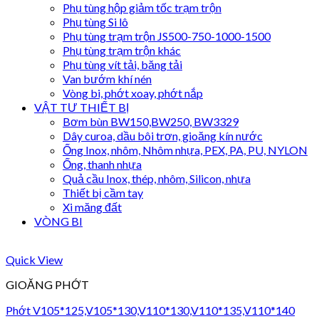
Phụ tùng hộp giảm tốc trạm trộn
Phụ tùng Si lô
Phụ tùng trạm trộn JS500-750-1000-1500
Phụ tùng trạm trộn khác
Phụ tùng vít tải, băng tải
Van bướm khí nén
Vòng bi, phớt xoay, phớt nắp
VẬT TƯ THIẾT BỊ
Bơm bùn BW150,BW250, BW3329
Dây curoa, dầu bôi trơn, gioăng kín nước
Ống Inox, nhôm, Nhôm nhựa, PEX, PA, PU, NYLON
Ống, thanh nhựa
Quả cầu Inox, thép, nhôm, Silicon, nhựa
Thiết bị cầm tay
Xi măng đất
VÒNG BI
Quick View
GIOĂNG PHỚT
Phớt V105*125,V105*130,V110*130,V110*135,V110*140