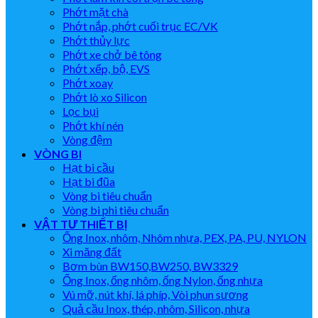
Phớt mặt chà
Phớt nắp, phớt cuối trục EC/VK
Phớt thủy lực
Phớt xe chở bê tông
Phớt xếp, bộ, EVS
Phớt xoay
Phớt lò xo Silicon
Lọc bụi
Phớt khí nén
Vòng đệm
VÒNG BI
Hạt bi cầu
Hạt bi đũa
Vòng bi tiêu chuẩn
Vòng bi phi tiêu chuẩn
VẬT TƯ THIẾT BỊ
Ống Inox, nhôm, Nhôm nhựa, PEX, PA, PU, NYLON
Xi măng đất
Bơm bùn BW150,BW250, BW3329
Ống Inox, ống nhôm, ống Nylon, ống nhựa
Vú mỡ, nút khí, lá phíp, Vòi phun sương
Quả cầu Inox, thép, nhôm, Silicon, nhựa