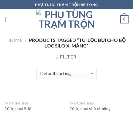
Skip
PHỤ TÙNG TRẠM TRỘN BÊ TÔNG
to
content
0
HOME
/
PRODUCTS TAGGED “TÚI LỌC BỤI CHO BỘ
LỌC SILO XI MĂNG”
FILTER
PHỤ TÙNG SI LÔ
PHỤ TÙNG SI LÔ
Túi lọc bụi Si lô
Túi lọc bụi si lô xi măng