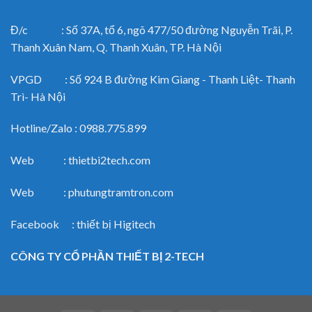
Đ/c : Số 37A, tổ 6, ngõ 477/50 đường Nguyễn Trãi, P.
Thanh Xuân Nam, Q. Thanh Xuân, TP. Hà Nội
VPGD : Số 924 B đường Kim Giang - Thanh Liệt- Thanh
Trì- Hà Nội
Hotline/Zalo : 0988.775.899
Web : thietbi2tech.com
Web : phutungtramtron.com
Facebook : thiết bị Higitech
CÔNG TY CỔ PHẦN THIẾT BỊ 2-TECH