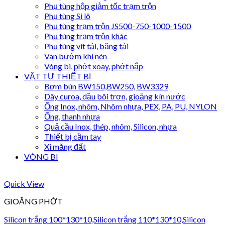
Phụ tùng hộp giảm tốc trạm trộn
Phụ tùng Si lô
Phụ tùng trạm trộn JS500-750-1000-1500
Phụ tùng trạm trộn khác
Phụ tùng vít tải, băng tải
Van bướm khí nén
Vòng bi, phớt xoay, phớt nắp
VẬT TƯ THIẾT BỊ
Bơm bùn BW150,BW250, BW3329
Dây curoa, dầu bôi trơn, gioăng kín nước
Ống Inox, nhôm, Nhôm nhựa, PEX, PA, PU, NYLON
Ống, thanh nhựa
Quả cầu Inox, thép, nhôm, Silicon, nhựa
Thiết bị cầm tay
Xi măng đất
VÒNG BI
Quick View
GIOĂNG PHỚT
Silicon trắng 100*130*10,Silicon trắng 110*130*10,Silicon