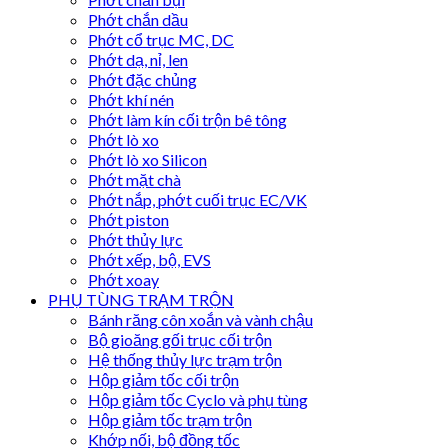
Phớt chắn dầu
Phớt cổ trục MC, DC
Phớt dạ, nỉ, len
Phớt đặc chủng
Phớt khí nén
Phớt làm kín cối trộn bê tông
Phớt lò xo
Phớt lò xo Silicon
Phớt mặt chà
Phớt nắp, phớt cuối trục EC/VK
Phớt piston
Phớt thủy lực
Phớt xếp, bộ, EVS
Phớt xoay
PHỤ TÙNG TRẠM TRỘN
Bánh răng côn xoắn và vành chậu
Bộ gioăng gối trục cối trộn
Hệ thống thủy lực trạm trộn
Hộp giảm tốc cối trộn
Hộp giảm tốc Cyclo và phụ tùng
Hộp giảm tốc trạm trộn
Khớp nối, bộ đồng tốc