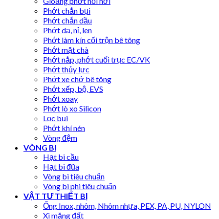
Gioăng phớt nồi hơi
Phớt chắn bụi
Phớt chắn dầu
Phớt dạ, nỉ, len
Phớt làm kín cối trộn bê tông
Phớt mặt chà
Phớt nắp, phớt cuối trục EC/VK
Phớt thủy lực
Phớt xe chở bê tông
Phớt xếp, bộ, EVS
Phớt xoay
Phớt lò xo Silicon
Lọc bụi
Phớt khí nén
Vòng đệm
VÒNG BI
Hạt bi cầu
Hạt bi đũa
Vòng bi tiêu chuẩn
Vòng bi phi tiêu chuẩn
VẬT TƯ THIẾT BỊ
Ống Inox, nhôm, Nhôm nhựa, PEX, PA, PU, NYLON
Xi măng đất