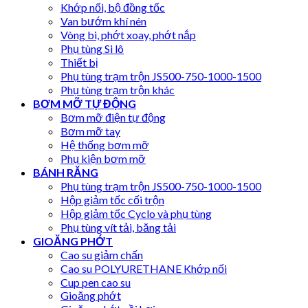
Khớp nối, bộ đồng tốc
Van bướm khí nén
Vòng bi, phớt xoay, phớt nắp
Phụ tùng Si lô
Thiết bị
Phụ tùng trạm trộn JS500-750-1000-1500
Phụ tùng trạm trộn khác
BƠM MỠ TỰ ĐỘNG
Bơm mỡ điện tự động
Bơm mỡ tay
Hệ thống bơm mỡ
Phụ kiện bơm mỡ
BÁNH RĂNG
Phụ tùng trạm trộn JS500-750-1000-1500
Hộp giảm tốc cối trộn
Hộp giảm tốc Cyclo và phụ tùng
Phụ tùng vít tải, băng tải
GIOĂNG PHỚT
Cao su giảm chấn
Cao su POLYURETHANE Khớp nối
Cup pen cao su
Gioăng phớt