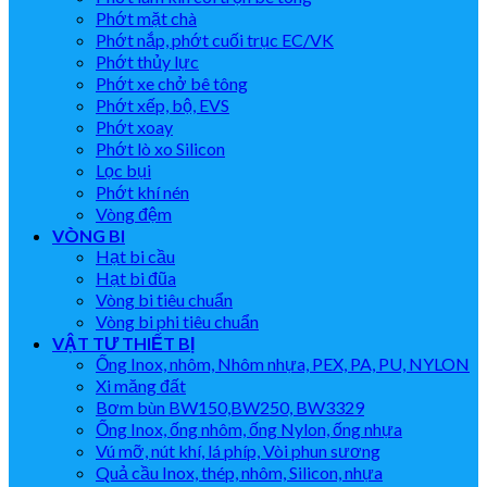
Phớt mặt chà
Phớt nắp, phớt cuối trục EC/VK
Phớt thủy lực
Phớt xe chở bê tông
Phớt xếp, bộ, EVS
Phớt xoay
Phớt lò xo Silicon
Lọc bụi
Phớt khí nén
Vòng đệm
VÒNG BI
Hạt bi cầu
Hạt bi đũa
Vòng bi tiêu chuẩn
Vòng bi phi tiêu chuẩn
VẬT TƯ THIẾT BỊ
Ống Inox, nhôm, Nhôm nhựa, PEX, PA, PU, NYLON
Xi măng đất
Bơm bùn BW150,BW250, BW3329
Ống Inox, ống nhôm, ống Nylon, ống nhựa
Vú mỡ, nút khí, lá phíp, Vòi phun sương
Quả cầu Inox, thép, nhôm, Silicon, nhựa