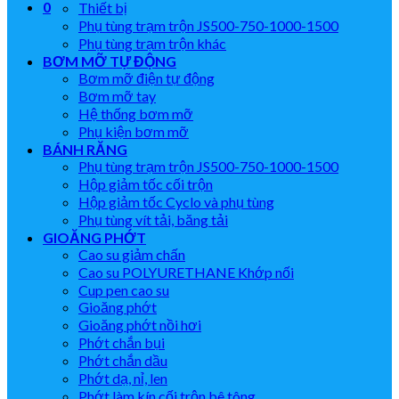
0
Thiết bị
Phụ tùng trạm trộn JS500-750-1000-1500
Phụ tùng trạm trộn khác
BƠM MỠ TỰ ĐỘNG
Bơm mỡ điện tự động
Bơm mỡ tay
Hệ thống bơm mỡ
Phụ kiện bơm mỡ
BÁNH RĂNG
Phụ tùng trạm trộn JS500-750-1000-1500
Hộp giảm tốc cối trộn
Hộp giảm tốc Cyclo và phụ tùng
Phụ tùng vít tải, băng tải
GIOĂNG PHỚT
Cao su giảm chấn
Cao su POLYURETHANE Khớp nối
Cup pen cao su
Gioăng phớt
Gioăng phớt nồi hơi
Phớt chắn bụi
Phớt chắn dầu
Phớt dạ, nỉ, len
Phớt làm kín cối trộn bê tông