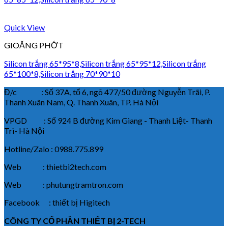
Quick View
GIOĂNG PHỚT
Silicon trắng 65*95*8,Silicon trắng 65*95*12,Silicon trắng
65*100*8,Silicon trắng 70*90*10
Đ/c : Số 37A, tổ 6, ngõ 477/50 đường Nguyễn Trãi, P.
Thanh Xuân Nam, Q. Thanh Xuân, TP. Hà Nội
VPGD : Số 924 B đường Kim Giang - Thanh Liệt- Thanh
Trì- Hà Nội
Hotline/Zalo : 0988.775.899
Web : thietbi2tech.com
Web : phutungtramtron.com
Facebook : thiết bị Higitech
CÔNG TY CỔ PHẦN THIẾT BỊ 2-TECH