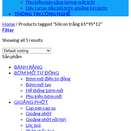
Phụ kiện máy năng lượng mặt trời
Dây curoa, dầu bôi trơn, gioăng kín nước
THÔNG TIN CÔNG NGHỆ
Home
/
Products tagged “Silicon trắng 65*95*12”
Filter
Showing all 5 results
Sản phẩm
BÁNH RĂNG
BƠM MỠ TỰ ĐỘNG
Bơm mỡ điện tự động
Bơm mỡ tay
Hệ thống bơm mỡ
Phụ kiện bơm mỡ
GIOĂNG PHỚT
Cup pen cao su
Gioăng phớt
Gioăng phớt nồi hơi
Lọc bụi
Phớt chắn bụi