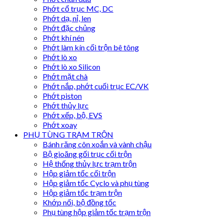
Phớt cổ trục MC, DC
Phớt dạ, nỉ, len
Phớt đặc chủng
Phớt khí nén
Phớt làm kín cối trộn bê tông
Phớt lò xo
Phớt lò xo Silicon
Phớt mặt chà
Phớt nắp, phớt cuối trục EC/VK
Phớt piston
Phớt thủy lực
Phớt xếp, bộ, EVS
Phớt xoay
PHỤ TÙNG TRẠM TRỘN
Bánh răng côn xoắn và vành chậu
Bộ gioăng gối trục cối trộn
Hệ thống thủy lực trạm trộn
Hộp giảm tốc cối trộn
Hộp giảm tốc Cyclo và phụ tùng
Hộp giảm tốc trạm trộn
Khớp nối, bộ đồng tốc
Phụ tùng hộp giảm tốc trạm trộn