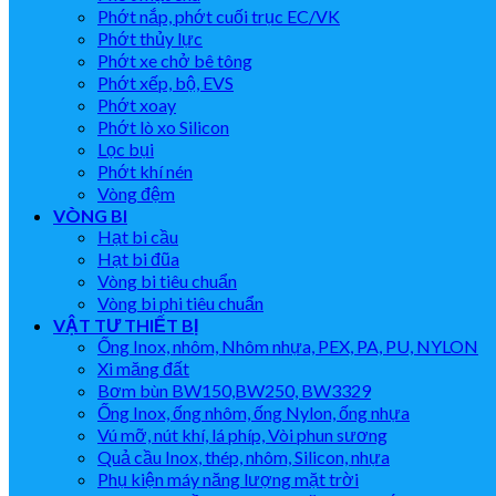
Phớt nắp, phớt cuối trục EC/VK
Phớt thủy lực
Phớt xe chở bê tông
Phớt xếp, bộ, EVS
Phớt xoay
Phớt lò xo Silicon
Lọc bụi
Phớt khí nén
Vòng đệm
VÒNG BI
Hạt bi cầu
Hạt bi đũa
Vòng bi tiêu chuẩn
Vòng bi phi tiêu chuẩn
VẬT TƯ THIẾT BỊ
Ống Inox, nhôm, Nhôm nhựa, PEX, PA, PU, NYLON
Xi măng đất
Bơm bùn BW150,BW250, BW3329
Ống Inox, ống nhôm, ống Nylon, ống nhựa
Vú mỡ, nút khí, lá phíp, Vòi phun sương
Quả cầu Inox, thép, nhôm, Silicon, nhựa
Phụ kiện máy năng lượng mặt trời