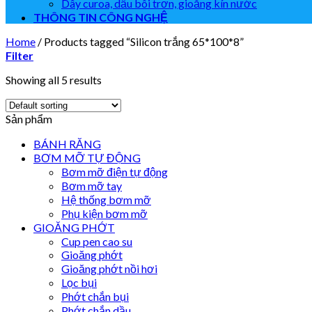
Dây curoa, dầu bôi trơn, gioăng kín nước
THÔNG TIN CÔNG NGHỆ
Home
/
Products tagged “Silicon trắng 65*100*8”
Filter
Showing all 5 results
Sản phẩm
BÁNH RĂNG
BƠM MỠ TỰ ĐỘNG
Bơm mỡ điện tự động
Bơm mỡ tay
Hệ thống bơm mỡ
Phụ kiện bơm mỡ
GIOĂNG PHỚT
Cup pen cao su
Gioăng phớt
Gioăng phớt nồi hơi
Lọc bụi
Phớt chắn bụi
Phớt chắn dầu