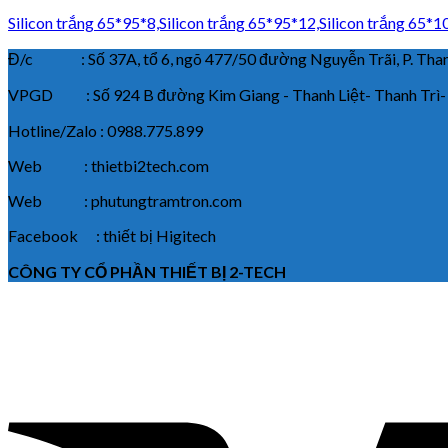
Silicon trắng 65*95*8,Silicon trắng 65*95*12,Silicon trắng 65*1
Đ/c : Số 37A, tổ 6, ngõ 477/50 đường Nguyễn Trãi, P. Thanh
VPGD : Số 924 B đường Kim Giang - Thanh Liệt- Thanh Trì-
Hotline/Zalo : 0988.775.899
Web : thietbi2tech.com
Web : phutungtramtron.com
Facebook : thiết bị Higitech
CÔNG TY CỔ PHẦN THIẾT BỊ 2-TECH