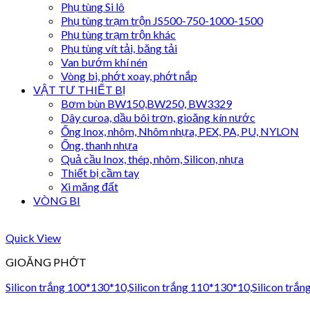
Phụ tùng Si lô
Phụ tùng trạm trộn JS500-750-1000-1500
Phụ tùng trạm trộn khác
Phụ tùng vít tải, băng tải
Van bướm khí nén
Vòng bi, phớt xoay, phớt nắp
VẬT TƯ THIẾT BỊ
Bơm bùn BW150,BW250, BW3329
Dây curoa, dầu bôi trơn, gioăng kín nước
Ống Inox, nhôm, Nhôm nhựa, PEX, PA, PU, NYLON
Ống, thanh nhựa
Quả cầu Inox, thép, nhôm, Silicon, nhựa
Thiết bị cầm tay
Xi măng đất
VÒNG BI
Quick View
GIOĂNG PHỚT
Silicon trắng 100*130*10,Silicon trắng 110*130*10,Silicon trắ