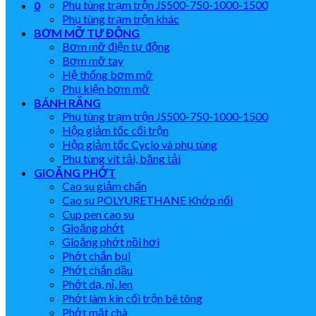
Phụ tùng trạm trộn JS500-750-1000-1500
0
Phụ tùng trạm trộn khác
BƠM MỠ TỰ ĐỘNG
Bơm mỡ điện tự động
Bơm mỡ tay
Hệ thống bơm mỡ
Phụ kiện bơm mỡ
BÁNH RĂNG
Phụ tùng trạm trộn JS500-750-1000-1500
Hộp giảm tốc cối trộn
Hộp giảm tốc Cyclo và phụ tùng
Phụ tùng vít tải, băng tải
GIOĂNG PHỚT
Cao su giảm chấn
Cao su POLYURETHANE Khớp nối
Cup pen cao su
Gioăng phớt
Gioăng phớt nồi hơi
Phớt chắn bụi
Phớt chắn dầu
Phớt dạ, nỉ, len
Phớt làm kín cối trộn bê tông
Phớt mặt chà