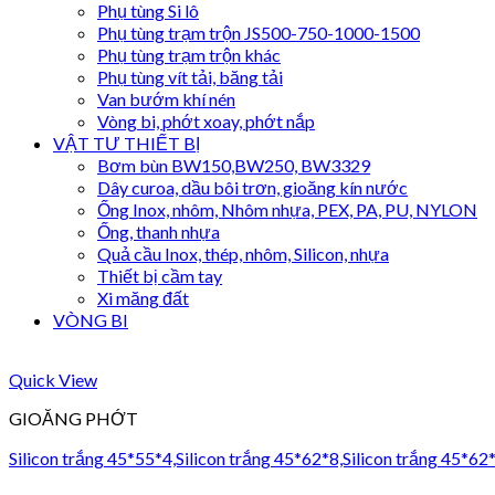
Phụ tùng Si lô
Phụ tùng trạm trộn JS500-750-1000-1500
Phụ tùng trạm trộn khác
Phụ tùng vít tải, băng tải
Van bướm khí nén
Vòng bi, phớt xoay, phớt nắp
VẬT TƯ THIẾT BỊ
Bơm bùn BW150,BW250, BW3329
Dây curoa, dầu bôi trơn, gioăng kín nước
Ống Inox, nhôm, Nhôm nhựa, PEX, PA, PU, NYLON
Ống, thanh nhựa
Quả cầu Inox, thép, nhôm, Silicon, nhựa
Thiết bị cầm tay
Xi măng đất
VÒNG BI
Quick View
GIOĂNG PHỚT
Silicon trắng 45*55*4,Silicon trắng 45*62*8,Silicon trắng 45*62