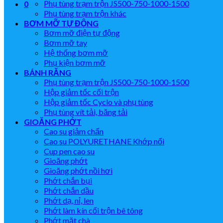
Phụ tùng trạm trộn JS500-750-1000-1500
0
Phụ tùng trạm trộn khác
BƠM MỠ TỰ ĐỘNG
Bơm mỡ điện tự động
Bơm mỡ tay
Hệ thống bơm mỡ
Phụ kiện bơm mỡ
BÁNH RĂNG
Phụ tùng trạm trộn JS500-750-1000-1500
Hộp giảm tốc cối trộn
Hộp giảm tốc Cyclo và phụ tùng
Phụ tùng vít tải, băng tải
GIOĂNG PHỚT
Cao su giảm chấn
Cao su POLYURETHANE Khớp nối
Cup pen cao su
Gioăng phớt
Gioăng phớt nồi hơi
Phớt chắn bụi
Phớt chắn dầu
Phớt dạ, nỉ, len
Phớt làm kín cối trộn bê tông
Phớt mặt chà