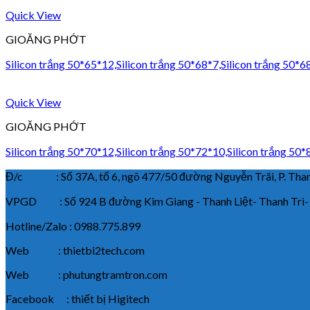
Quick View
GIOĂNG PHỚT
Silicon trắng 50*65*12,Silicon trắng 50*68*7,Silicon trắng 50*6
Quick View
GIOĂNG PHỚT
Silicon trắng 50*70*12,Silicon trắng 50*72*10,Silicon trắng 50*
Đ/c : Số 37A, tổ 6, ngõ 477/50 đường Nguyễn Trãi, P. Thanh
VPGD : Số 924 B đường Kim Giang - Thanh Liệt- Thanh Trì-
Hotline/Zalo : 0988.775.899
Web : thietbi2tech.com
Web : phutungtramtron.com
Facebook : thiết bị Higitech