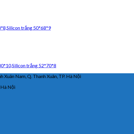
8*8,Silicon trắng 50*68*9
80*10,Silicon trắng 52*70*8
 Xuân Nam, Q. Thanh Xuân, TP. Hà Nội
 Hà Nội