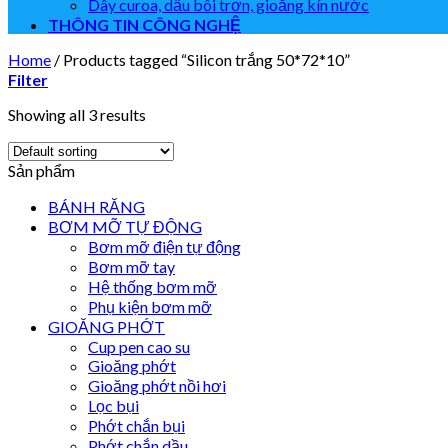
Dây curoa, dầu bôi trơn, gioăng kín nước
THÔNG TIN CÔNG NGHỆ
Home
/
Products tagged “Silicon trắng 50*72*10”
Filter
Showing all 3 results
Sản phẩm
BÁNH RĂNG
BƠM MỠ TỰ ĐỘNG
Bơm mỡ điện tự động
Bơm mỡ tay
Hệ thống bơm mỡ
Phụ kiện bơm mỡ
GIOĂNG PHỚT
Cup pen cao su
Gioăng phớt
Gioăng phớt nồi hơi
Lọc bụi
Phớt chắn bụi
Phớt chắn dầu