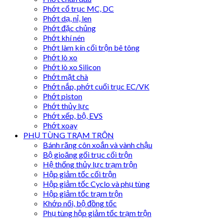
Phớt cổ trục MC, DC
Phớt dạ, nỉ, len
Phớt đặc chủng
Phớt khí nén
Phớt làm kín cối trộn bê tông
Phớt lò xo
Phớt lò xo Silicon
Phớt mặt chà
Phớt nắp, phớt cuối trục EC/VK
Phớt piston
Phớt thủy lực
Phớt xếp, bộ, EVS
Phớt xoay
PHỤ TÙNG TRẠM TRỘN
Bánh răng côn xoắn và vành chậu
Bộ gioăng gối trục cối trộn
Hệ thống thủy lực trạm trộn
Hộp giảm tốc cối trộn
Hộp giảm tốc Cyclo và phụ tùng
Hộp giảm tốc trạm trộn
Khớp nối, bộ đồng tốc
Phụ tùng hộp giảm tốc trạm trộn