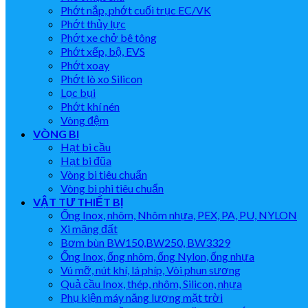
Phớt nắp, phớt cuối trục EC/VK
Phớt thủy lực
Phớt xe chở bê tông
Phớt xếp, bộ, EVS
Phớt xoay
Phớt lò xo Silicon
Lọc bụi
Phớt khí nén
Vòng đệm
VÒNG BI
Hạt bi cầu
Hạt bi đũa
Vòng bi tiêu chuẩn
Vòng bi phi tiêu chuẩn
VẬT TƯ THIẾT BỊ
Ống Inox, nhôm, Nhôm nhựa, PEX, PA, PU, NYLON
Xi măng đất
Bơm bùn BW150,BW250, BW3329
Ống Inox, ống nhôm, ống Nylon, ống nhựa
Vú mỡ, nút khí, lá phíp, Vòi phun sương
Quả cầu Inox, thép, nhôm, Silicon, nhựa
Phụ kiện máy năng lượng mặt trời