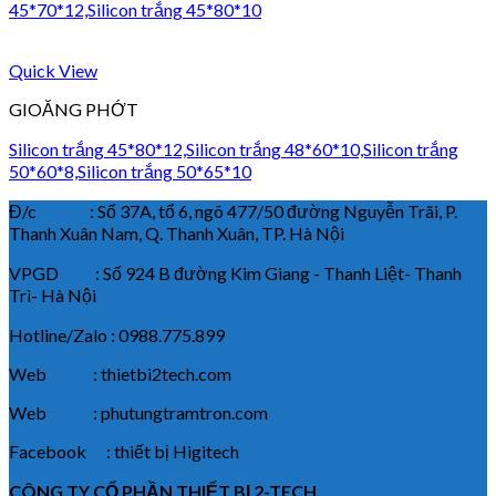
45*70*12,Silicon trắng 45*80*10
Quick View
GIOĂNG PHỚT
Silicon trắng 45*80*12,Silicon trắng 48*60*10,Silicon trắng
50*60*8,Silicon trắng 50*65*10
Đ/c : Số 37A, tổ 6, ngõ 477/50 đường Nguyễn Trãi, P.
Thanh Xuân Nam, Q. Thanh Xuân, TP. Hà Nội
VPGD : Số 924 B đường Kim Giang - Thanh Liệt- Thanh
Trì- Hà Nội
Hotline/Zalo : 0988.775.899
Web : thietbi2tech.com
Web : phutungtramtron.com
Facebook : thiết bị Higitech
CÔNG TY CỔ PHẦN THIẾT BỊ 2-TECH