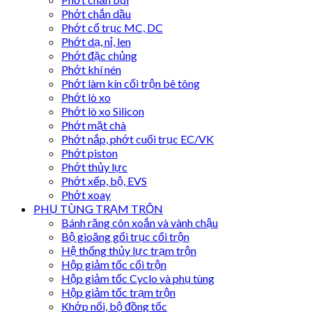
Phớt chắn dầu
Phớt cổ trục MC, DC
Phớt dạ, nỉ, len
Phớt đặc chủng
Phớt khí nén
Phớt làm kín cối trộn bê tông
Phớt lò xo
Phớt lò xo Silicon
Phớt mặt chà
Phớt nắp, phớt cuối trục EC/VK
Phớt piston
Phớt thủy lực
Phớt xếp, bộ, EVS
Phớt xoay
PHỤ TÙNG TRẠM TRỘN
Bánh răng côn xoắn và vành chậu
Bộ gioăng gối trục cối trộn
Hệ thống thủy lực trạm trộn
Hộp giảm tốc cối trộn
Hộp giảm tốc Cyclo và phụ tùng
Hộp giảm tốc trạm trộn
Khớp nối, bộ đồng tốc