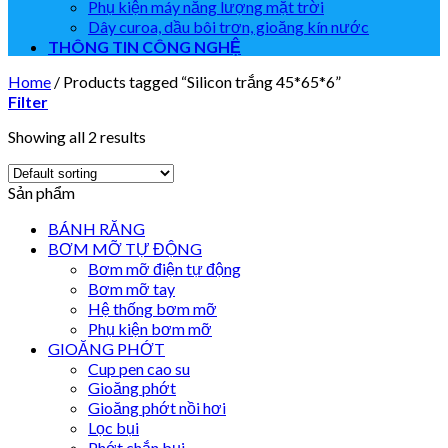
Phụ kiện máy năng lượng mặt trời
Dây curoa, dầu bôi trơn, gioăng kín nước
THÔNG TIN CÔNG NGHỆ
Home
/
Products tagged “Silicon trắng 45*65*6”
Filter
Showing all 2 results
Sản phẩm
BÁNH RĂNG
BƠM MỠ TỰ ĐỘNG
Bơm mỡ điện tự động
Bơm mỡ tay
Hệ thống bơm mỡ
Phụ kiện bơm mỡ
GIOĂNG PHỚT
Cup pen cao su
Gioăng phớt
Gioăng phớt nồi hơi
Lọc bụi
Phớt chắn bụi