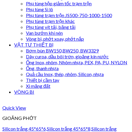
Phụ tùng hộp giảm tốc trạm trộn
Phụ tùng Si lô
Phụ tùng trạm trộn JS500-750-1000-1500
Phụ tùng trạm trộn khác
Phụ tùng vít tải, băng tải
Van bướm khí nén
Vòng bi, phớt xoay, phớt nắp
VẬT TƯ THIẾT BỊ
Bơm bùn BW150,BW250, BW3329
Dây curoa, dầu bôi trơn, gioăng kín nước
Ống Inox, nhôm, Nhôm nhựa, PEX, PA, PU, NYLON
Ống, thanh nhựa
Quả cầu Inox, thép, nhôm, Silicon, nhựa
Thiết bị cầm tay
Xi măng đất
VÒNG BI
Quick View
GIOĂNG PHỚT
Silicon trắng 45*65*6,Silicon trắng 45*65*8,Silicon trắng