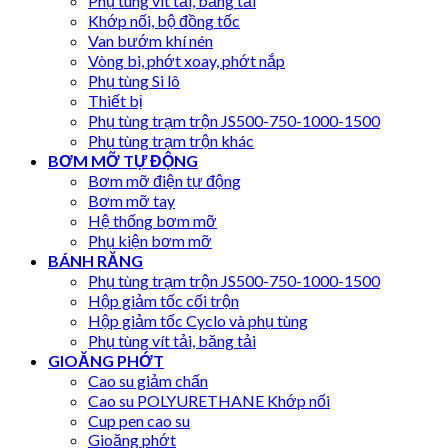
Phụ tùng vít tải, băng tải
Khớp nối, bộ đồng tốc
Van bướm khí nén
Vòng bi, phớt xoay, phớt nắp
Phụ tùng Si lô
Thiết bị
Phụ tùng trạm trộn JS500-750-1000-1500
Phụ tùng trạm trộn khác
BƠM MỠ TỰ ĐỘNG
Bơm mỡ điện tự động
Bơm mỡ tay
Hệ thống bơm mỡ
Phụ kiện bơm mỡ
BÁNH RĂNG
Phụ tùng trạm trộn JS500-750-1000-1500
Hộp giảm tốc cối trộn
Hộp giảm tốc Cyclo và phụ tùng
Phụ tùng vít tải, băng tải
GIOĂNG PHỚT
Cao su giảm chấn
Cao su POLYURETHANE Khớp nối
Cup pen cao su
Gioăng phớt