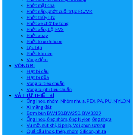
Phớt mặt chà
Phớt nắp, phớt cuối trục EC/VK
Phớt thủy lực
Phớt xe chở bê tông
Phớt xếp, bộ, EVS
Phớt xoay
Phớt lò xo Silicon
Lọc bụi
Phớt khí nén
Vòng đệm
VÒNG BI
Hạt bi cầu
Hạt bi đũa
Vòng bi tiêu chuẩn
Vòng bi phi tiêu chuẩn
VẬT TƯ THIẾT BỊ
Ống Inox, nhôm, Nhôm nhựa, PEX, PA, PU, NYLON
Xi măng đất
Bơm bùn BW150,BW250, BW3329
Ống Inox, ống nhôm, ống Nylon, ống nhựa
Vú mỡ, nút khí, lá phíp, Vòi phun sương
Quả cầu Inox, thép, nhôm, Silicon, nhựa