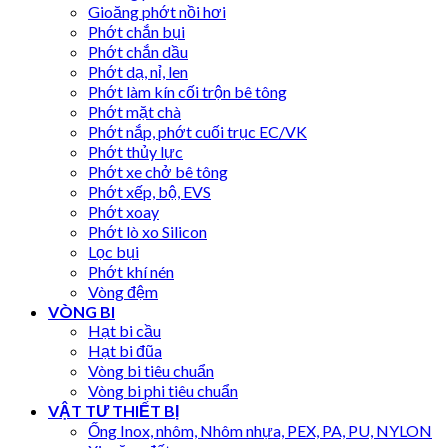
Gioăng phớt nồi hơi
Phớt chắn bụi
Phớt chắn dầu
Phớt dạ, nỉ, len
Phớt làm kín cối trộn bê tông
Phớt mặt chà
Phớt nắp, phớt cuối trục EC/VK
Phớt thủy lực
Phớt xe chở bê tông
Phớt xếp, bộ, EVS
Phớt xoay
Phớt lò xo Silicon
Lọc bụi
Phớt khí nén
Vòng đệm
VÒNG BI
Hạt bi cầu
Hạt bi đũa
Vòng bi tiêu chuẩn
Vòng bi phi tiêu chuẩn
VẬT TƯ THIẾT BỊ
Ống Inox, nhôm, Nhôm nhựa, PEX, PA, PU, NYLON