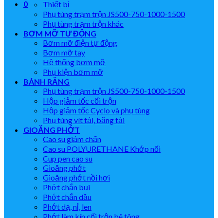
0
Thiết bị
Phụ tùng trạm trộn JS500-750-1000-1500
Phụ tùng trạm trộn khác
BƠM MỠ TỰ ĐỘNG
Bơm mỡ điện tự động
Bơm mỡ tay
Hệ thống bơm mỡ
Phụ kiện bơm mỡ
BÁNH RĂNG
Phụ tùng trạm trộn JS500-750-1000-1500
Hộp giảm tốc cối trộn
Hộp giảm tốc Cyclo và phụ tùng
Phụ tùng vít tải, băng tải
GIOĂNG PHỚT
Cao su giảm chấn
Cao su POLYURETHANE Khớp nối
Cup pen cao su
Gioăng phớt
Gioăng phớt nồi hơi
Phớt chắn bụi
Phớt chắn dầu
Phớt dạ, nỉ, len
Phớt làm kín cối trộn bê tông