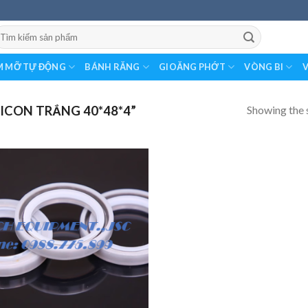
earch
r:
 MỠ TỰ ĐỘNG
BÁNH RĂNG
GIOĂNG PHỚT
VÒNG BI
V
Showing the s
ICON TRẮNG 40*48*4”