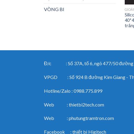
VÒNG BI
GIOĂ
Sili
40*4
trắn
Đ/c : Số 37A, tổ 6, ngõ 477/50 đường Ng
VPGD : Số 924 B đường Kim Giang - Than
Hotline/Zalo : 0988.775.899
Web : thietbi2tech.com
Web : phutungtramtron.com
Facebook : thiết bị Higitech