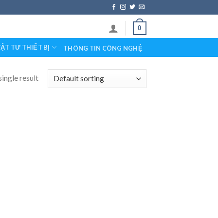
0
ẬT TƯ THIẾT BỊ
THÔNG TIN CÔNG NGHỆ
ingle result