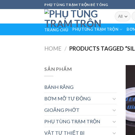
Skip
PHỤ TÙNG TRẠM TRỘN BÊ TÔNG
to
S
content
fo
PHỤ TÙNG TRẠM TRỘN
BƠM
TRANG CHỦ
HOME
/
PRODUCTS TAGGED “SIL
SẢN PHẨM
BÁNH RĂNG
BƠM MỠ TỰ ĐỘNG
GIOĂNG PHỚT
PHỤ TÙNG TRẠM TRỘN
VẬT TƯ THIẾT BỊ