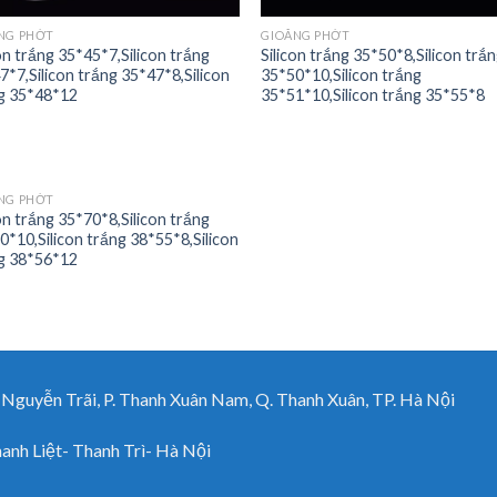
NG PHỚT
GIOĂNG PHỚT
con trắng 35*45*7,Silicon trắng
Silicon trắng 35*50*8,Silicon trắ
7*7,Silicon trắng 35*47*8,Silicon
35*50*10,Silicon trắng
g 35*48*12
35*51*10,Silicon trắng 35*55*8
NG PHỚT
con trắng 35*70*8,Silicon trắng
0*10,Silicon trắng 38*55*8,Silicon
g 38*56*12
uyễn Trãi, P. Thanh Xuân Nam, Q. Thanh Xuân, TP. Hà Nội
h Liệt- Thanh Trì- Hà Nội