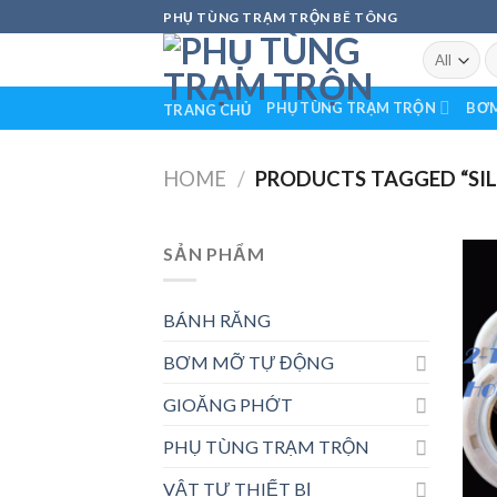
Skip
PHỤ TÙNG TRẠM TRỘN BÊ TÔNG
to
S
content
fo
PHỤ TÙNG TRẠM TRỘN
BƠM
TRANG CHỦ
HOME
/
PRODUCTS TAGGED “SIL
SẢN PHẨM
BÁNH RĂNG
BƠM MỠ TỰ ĐỘNG
GIOĂNG PHỚT
PHỤ TÙNG TRẠM TRỘN
VẬT TƯ THIẾT BỊ