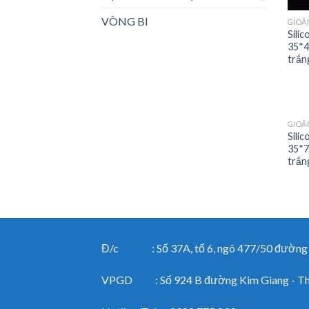
VÒNG BI
GIOĂ
Sili
35*4
trắn
GIOĂ
Sili
35*7
trắn
Đ/c : Số 37A, tổ 6, ngõ 477/50 đường Ng
VPGD : Số 924 B đường Kim Giang - Than