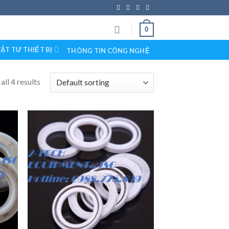
0
ẬT TƯ THIẾT BỊ
THÔNG TIN CÔNG NGHỆ
ll 4 results