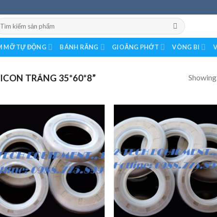
earch
r:
 MỠ TỰ ĐỘNG
BÁNH RĂNG
GIOĂNG PHỚT
VÒNG BI
V
Showing a
ICON TRẮNG 35*60*8”