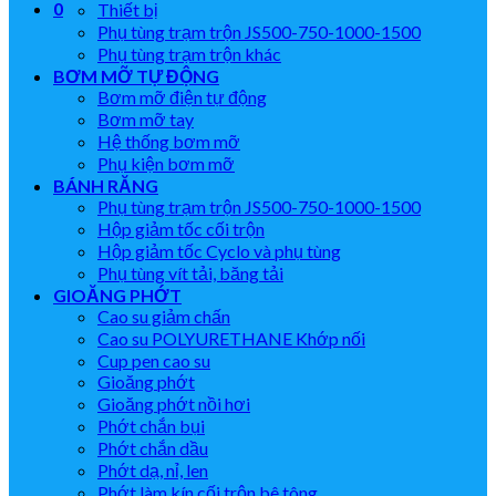
0
Thiết bị
Phụ tùng trạm trộn JS500-750-1000-1500
Phụ tùng trạm trộn khác
BƠM MỠ TỰ ĐỘNG
Bơm mỡ điện tự động
Bơm mỡ tay
Hệ thống bơm mỡ
Phụ kiện bơm mỡ
BÁNH RĂNG
Phụ tùng trạm trộn JS500-750-1000-1500
Hộp giảm tốc cối trộn
Hộp giảm tốc Cyclo và phụ tùng
Phụ tùng vít tải, băng tải
GIOĂNG PHỚT
Cao su giảm chấn
Cao su POLYURETHANE Khớp nối
Cup pen cao su
Gioăng phớt
Gioăng phớt nồi hơi
Phớt chắn bụi
Phớt chắn dầu
Phớt dạ, nỉ, len
Phớt làm kín cối trộn bê tông