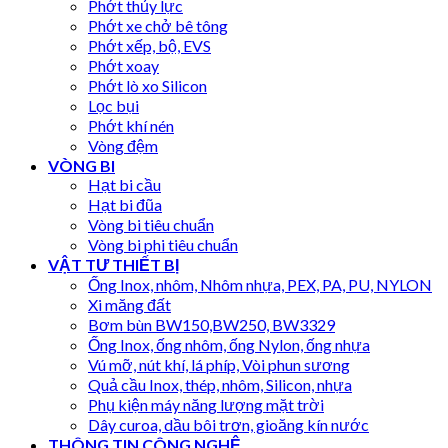
Phớt thủy lực
Phớt xe chở bê tông
Phớt xếp, bộ, EVS
Phớt xoay
Phớt lò xo Silicon
Lọc bụi
Phớt khí nén
Vòng đệm
VÒNG BI
Hạt bi cầu
Hạt bi đũa
Vòng bi tiêu chuẩn
Vòng bi phi tiêu chuẩn
VẬT TƯ THIẾT BỊ
Ống Inox, nhôm, Nhôm nhựa, PEX, PA, PU, NYLON
Xi măng đất
Bơm bùn BW150,BW250, BW3329
Ống Inox, ống nhôm, ống Nylon, ống nhựa
Vú mỡ, nút khí, lá phíp, Vòi phun sương
Quả cầu Inox, thép, nhôm, Silicon, nhựa
Phụ kiện máy năng lượng mặt trời
Dây curoa, dầu bôi trơn, gioăng kín nước
THÔNG TIN CÔNG NGHỆ