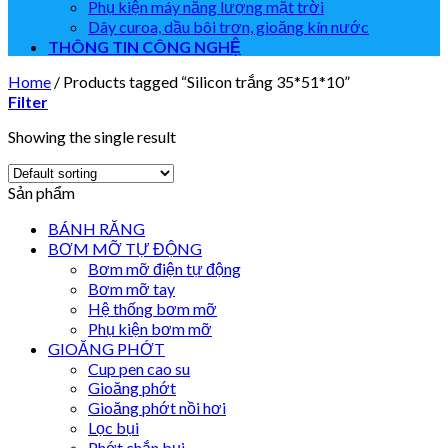
Phụ kiện máy năng lượng mặt trời
Dây curoa, dầu bôi trơn, gioăng kín nước
THÔNG TIN CÔNG NGHỆ
Home
/
Products tagged “Silicon trắng 35*51*10”
Filter
Showing the single result
Sản phẩm
BÁNH RĂNG
BƠM MỠ TỰ ĐỘNG
Bơm mỡ điện tự động
Bơm mỡ tay
Hệ thống bơm mỡ
Phụ kiện bơm mỡ
GIOĂNG PHỚT
Cup pen cao su
Gioăng phớt
Gioăng phớt nồi hơi
Lọc bụi
Phớt chắn bụi