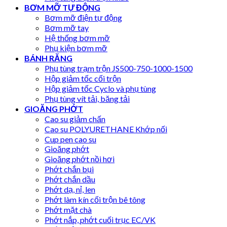
BƠM MỠ TỰ ĐỘNG
Bơm mỡ điện tự động
Bơm mỡ tay
Hệ thống bơm mỡ
Phụ kiện bơm mỡ
BÁNH RĂNG
Phụ tùng trạm trộn JS500-750-1000-1500
Hộp giảm tốc cối trộn
Hộp giảm tốc Cyclo và phụ tùng
Phụ tùng vít tải, băng tải
GIOĂNG PHỚT
Cao su giảm chấn
Cao su POLYURETHANE Khớp nối
Cup pen cao su
Gioăng phớt
Gioăng phớt nồi hơi
Phớt chắn bụi
Phớt chắn dầu
Phớt dạ, nỉ, len
Phớt làm kín cối trộn bê tông
Phớt mặt chà
Phớt nắp, phớt cuối trục EC/VK