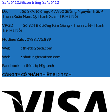
35*56*10,Silicon trắng 35*56*12
Đ/c : Số 37A, tổ 6, ngõ 477/50 đường Nguyễn Trãi, P.
Thanh Xuân Nam, Q. Thanh Xuân, TP. Hà Nội
VPGD : Số 924 B đường Kim Giang - Thanh Liệt- Thanh
Trì- Hà Nội
Hotline/Zalo : 0988.775.899
Web : thietbi2tech.com
Web : phutungtramtron.com
Facebook : thiết bị Higitech
CÔNG TY CỔ PHẦN THIẾT BỊ 2-TECH