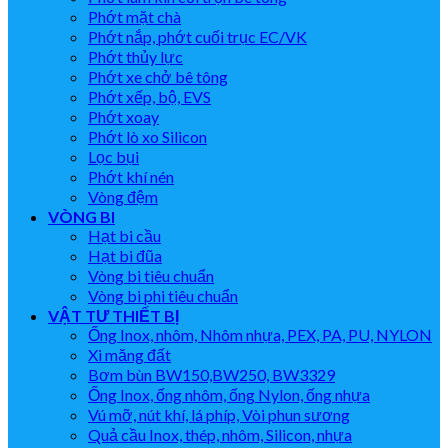
Phớt mặt chà
Phớt nắp, phớt cuối trục EC/VK
Phớt thủy lực
Phớt xe chở bê tông
Phớt xếp, bộ, EVS
Phớt xoay
Phớt lò xo Silicon
Lọc bụi
Phớt khí nén
Vòng đệm
VÒNG BI
Hạt bi cầu
Hạt bi đũa
Vòng bi tiêu chuẩn
Vòng bi phi tiêu chuẩn
VẬT TƯ THIẾT BỊ
Ống Inox, nhôm, Nhôm nhựa, PEX, PA, PU, NYLON
Xi măng đất
Bơm bùn BW150,BW250, BW3329
Ống Inox, ống nhôm, ống Nylon, ống nhựa
Vú mỡ, nút khí, lá phíp, Vòi phun sương
Quả cầu Inox, thép, nhôm, Silicon, nhựa