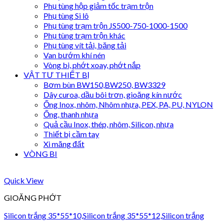
Phụ tùng hộp giảm tốc trạm trộn
Phụ tùng Si lô
Phụ tùng trạm trộn JS500-750-1000-1500
Phụ tùng trạm trộn khác
Phụ tùng vít tải, băng tải
Van bướm khí nén
Vòng bi, phớt xoay, phớt nắp
VẬT TƯ THIẾT BỊ
Bơm bùn BW150,BW250, BW3329
Dây curoa, dầu bôi trơn, gioăng kín nước
Ống Inox, nhôm, Nhôm nhựa, PEX, PA, PU, NYLON
Ống, thanh nhựa
Quả cầu Inox, thép, nhôm, Silicon, nhựa
Thiết bị cầm tay
Xi măng đất
VÒNG BI
Quick View
GIOĂNG PHỚT
Silicon trắng 35*55*10,Silicon trắng 35*55*12,Silicon trắng