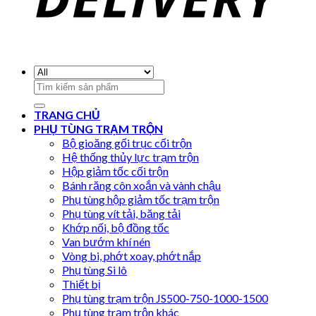
Search
for:
TRANG CHỦ
PHỤ TÙNG TRẠM TRỘN
Bộ gioăng gối trục cối trộn
Hệ thống thủy lực trạm trộn
Hộp giảm tốc cối trộn
Bánh răng côn xoắn và vành chậu
Phụ tùng hộp giảm tốc trạm trộn
Phụ tùng vít tải, băng tải
Khớp nối, bộ đồng tốc
Van bướm khí nén
Vòng bi, phớt xoay, phớt nắp
Phụ tùng Si lô
Thiết bị
Phụ tùng trạm trộn JS500-750-1000-1500
Phụ tùng trạm trộn khác