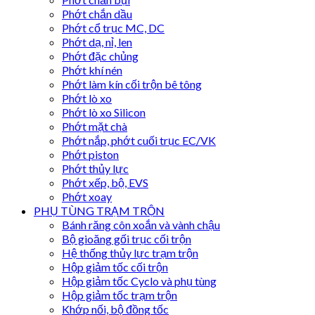
Phớt chắn dầu
Phớt cổ trục MC, DC
Phớt dạ, nỉ, len
Phớt đặc chủng
Phớt khí nén
Phớt làm kín cối trộn bê tông
Phớt lò xo
Phớt lò xo Silicon
Phớt mặt chà
Phớt nắp, phớt cuối trục EC/VK
Phớt piston
Phớt thủy lực
Phớt xếp, bộ, EVS
Phớt xoay
PHỤ TÙNG TRẠM TRỘN
Bánh răng côn xoắn và vành chậu
Bộ gioăng gối trục cối trộn
Hệ thống thủy lực trạm trộn
Hộp giảm tốc cối trộn
Hộp giảm tốc Cyclo và phụ tùng
Hộp giảm tốc trạm trộn
Khớp nối, bộ đồng tốc