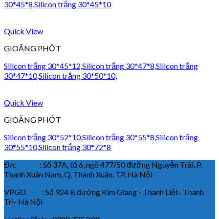
30*45*8,Silicon trắng 30*45*10
Quick View
GIOĂNG PHỚT
Silicon trắng 30*45*12,Silicon trắng 30*47*8,Silicon trắng
30*47*10,Silicon trắng 30*50*10,
Quick View
GIOĂNG PHỚT
Silicon trắng 30*52*10,Silicon trắng 30*55*8,Silicon trắng
30*55*10,Silicon trắng 30*72*8
Đ/c : Số 37A, tổ 6, ngõ 477/50 đường Nguyễn Trãi, P.
Thanh Xuân Nam, Q. Thanh Xuân, TP. Hà Nội
VPGD : Số 924 B đường Kim Giang - Thanh Liệt- Thanh
Trì- Hà Nội