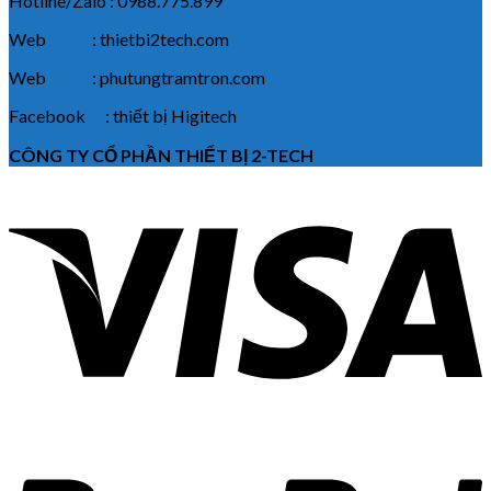
Hotline/Zalo : 0988.775.899
Web : thietbi2tech.com
Web : phutungtramtron.com
Facebook : thiết bị Higitech
CÔNG TY CỔ PHẦN THIẾT BỊ 2-TECH