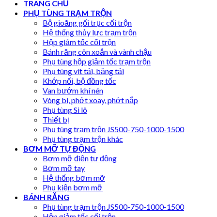
TRANG CHỦ
PHỤ TÙNG TRẠM TRỘN
Bộ gioăng gối trục cối trộn
Hệ thống thủy lực trạm trộn
Hộp giảm tốc cối trộn
Bánh răng côn xoắn và vành chậu
Phụ tùng hộp giảm tốc trạm trộn
Phụ tùng vít tải, băng tải
Khớp nối, bộ đồng tốc
Van bướm khí nén
Vòng bi, phớt xoay, phớt nắp
Phụ tùng Si lô
Thiết bị
Phụ tùng trạm trộn JS500-750-1000-1500
Phụ tùng trạm trộn khác
BƠM MỠ TỰ ĐỘNG
Bơm mỡ điện tự động
Bơm mỡ tay
Hệ thống bơm mỡ
Phụ kiện bơm mỡ
BÁNH RĂNG
Phụ tùng trạm trộn JS500-750-1000-1500
Hộp giảm tốc cối trộn