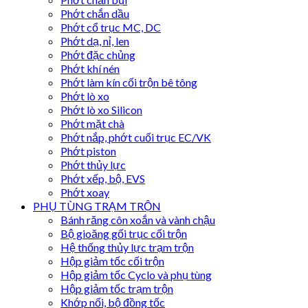
Phớt chắn dầu
Phớt cổ trục MC, DC
Phớt dạ, nỉ, len
Phớt đặc chủng
Phớt khí nén
Phớt làm kín cối trộn bê tông
Phớt lò xo
Phớt lò xo Silicon
Phớt mặt chà
Phớt nắp, phớt cuối trục EC/VK
Phớt piston
Phớt thủy lực
Phớt xếp, bộ, EVS
Phớt xoay
PHỤ TÙNG TRẠM TRỘN
Bánh răng côn xoắn và vành chậu
Bộ gioăng gối trục cối trộn
Hệ thống thủy lực trạm trộn
Hộp giảm tốc cối trộn
Hộp giảm tốc Cyclo và phụ tùng
Hộp giảm tốc trạm trộn
Khớp nối, bộ đồng tốc