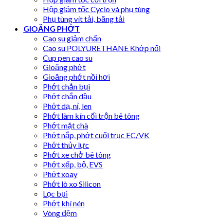
Hộp giảm tốc Cyclo và phụ tùng
Phụ tùng vít tải, băng tải
GIOĂNG PHỚT
Cao su giảm chấn
Cao su POLYURETHANE Khớp nối
Cup pen cao su
Gioăng phớt
Gioăng phớt nồi hơi
Phớt chắn bụi
Phớt chắn dầu
Phớt dạ, nỉ, len
Phớt làm kín cối trộn bê tông
Phớt mặt chà
Phớt nắp, phớt cuối trục EC/VK
Phớt thủy lực
Phớt xe chở bê tông
Phớt xếp, bộ, EVS
Phớt xoay
Phớt lò xo Silicon
Lọc bụi
Phớt khí nén
Vòng đệm