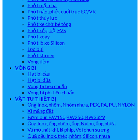
Phớt mặt chà
Phớt nắp, phớt cuối trục EC/VK
Phớt thủy lực
Phớt xe chở bê tông
Phớt xếp, bộ, EVS
Phớt xoay
Phớt lò xo Silicon
Lọc bụi
Phớt khí nén
Vòng đệm
VÒNG BI
Hạt bi cầu
Hạt bi đũa
Vòng bi tiêu chuẩn
Vòng bi phi tiêu chuẩn
VẬT TƯ THIẾT BỊ
Ống Inox, nhôm, Nhôm nhựa, PEX, PA, PU, NYLON
Xi măng đất
Bơm bùn BW150,BW250, BW3329
Ống Inox, ống nhôm, ống Nylon, ống nhựa
Vú mỡ, nút khí, lá phíp, Vòi phun sương
Quả cầu Inox, thép, nhôm, Silicon, nhựa