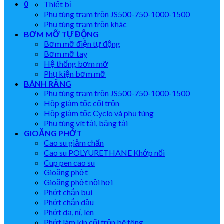
0
Thiết bị
Phụ tùng trạm trộn JS500-750-1000-1500
Phụ tùng trạm trộn khác
BƠM MỠ TỰ ĐỘNG
Bơm mỡ điện tự động
Bơm mỡ tay
Hệ thống bơm mỡ
Phụ kiện bơm mỡ
BÁNH RĂNG
Phụ tùng trạm trộn JS500-750-1000-1500
Hộp giảm tốc cối trộn
Hộp giảm tốc Cyclo và phụ tùng
Phụ tùng vít tải, băng tải
GIOĂNG PHỚT
Cao su giảm chấn
Cao su POLYURETHANE Khớp nối
Cup pen cao su
Gioăng phớt
Gioăng phớt nồi hơi
Phớt chắn bụi
Phớt chắn dầu
Phớt dạ, nỉ, len
Phớt làm kín cối trộn bê tông