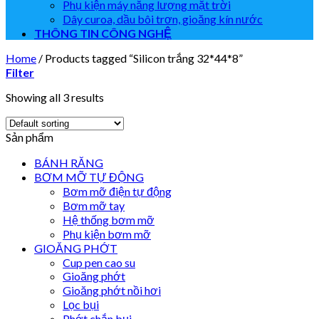
Phụ kiện máy năng lượng mặt trời
Dây curoa, dầu bôi trơn, gioăng kín nước
THÔNG TIN CÔNG NGHỆ
Home
/
Products tagged “Silicon trắng 32*44*8”
Filter
Showing all 3 results
Sản phẩm
BÁNH RĂNG
BƠM MỠ TỰ ĐỘNG
Bơm mỡ điện tự động
Bơm mỡ tay
Hệ thống bơm mỡ
Phụ kiện bơm mỡ
GIOĂNG PHỚT
Cup pen cao su
Gioăng phớt
Gioăng phớt nồi hơi
Lọc bụi
Phớt chắn bụi