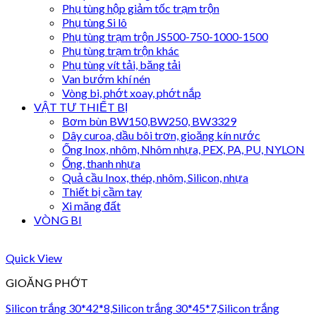
Phụ tùng hộp giảm tốc trạm trộn
Phụ tùng Si lô
Phụ tùng trạm trộn JS500-750-1000-1500
Phụ tùng trạm trộn khác
Phụ tùng vít tải, băng tải
Van bướm khí nén
Vòng bi, phớt xoay, phớt nắp
VẬT TƯ THIẾT BỊ
Bơm bùn BW150,BW250, BW3329
Dây curoa, dầu bôi trơn, gioăng kín nước
Ống Inox, nhôm, Nhôm nhựa, PEX, PA, PU, NYLON
Ống, thanh nhựa
Quả cầu Inox, thép, nhôm, Silicon, nhựa
Thiết bị cầm tay
Xi măng đất
VÒNG BI
Quick View
GIOĂNG PHỚT
Silicon trắng 30*42*8,Silicon trắng 30*45*7,Silicon trắng