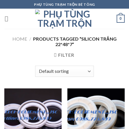
Skip
PHỤ TÙNG TRẠM TRỘN BÊ TÔNG
to
content
0
HOME
/
PRODUCTS TAGGED “SILICON TRẮNG
22*48*7”
FILTER