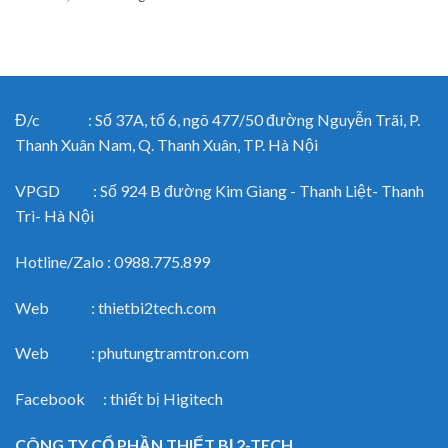
Đ/c : Số 37A, tổ 6, ngõ 477/50 đường Nguyễn Trãi, P.
Thanh Xuân Nam, Q. Thanh Xuân, TP. Hà Nội
VPGD : Số 924 B đường Kim Giang - Thanh Liệt- Thanh
Trì- Hà Nội
Hotline/Zalo : 0988.775.899
Web : thietbi2tech.com
Web : phutungtramtron.com
Facebook : thiết bị Higitech
CÔNG TY CỔ PHẦN THIẾT BỊ 2-TECH