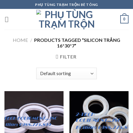
Skip
PHỤ TÙNG TRẠM TRỘN BÊ TÔNG
to
content
0
HOME
/
PRODUCTS TAGGED “SILICON TRẮNG
16*30*7”
FILTER