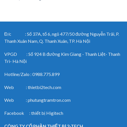
Đ/c : Số 37A, tổ 6, ngõ 477/50 đường Nguyễn Trãi, P.
Thanh Xuân Nam, Q. Thanh Xuân, TP. Hà Nội
VPGD : Số 924 B đường Kim Giang - Thanh Liệt- Thanh
Trì- Hà Nội
Hotline/Zalo : 0988.775.899
Web : thietbi2tech.com
Web : phutungtramtron.com
Facebook : thiết bị Higitech
CÔNG TY CỔ PHẦN THIẾT BỊ 2-TECH