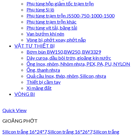
Phụ tùng hộp giảm tốc trạm trộn
Phụ tùng Si lô
Phụ tùng trạm trộn JS500-750-1000-1500
Phụ tùng trạm trộn khác
Phụ tùng vít tải, băng tải
Van bướm khí nén
Vòng bi, phớt xoay, phớt nắp
VẬT TƯ THIẾT BỊ
Bơm bùn BW150,BW250, BW3329
Dây curoa, dầu bôi trơn, gioăng kín nước
Ống Inox, nhôm, Nhôm nhựa, PEX, PA, PU, NYLON
Ống, thanh nhựa
Quả cầu Inox, thép, nhôm, Silicon, nhựa
Thiết bị cầm tay
Xi măng đất
VÒNG BI
Quick View
GIOĂNG PHỚT
Silicon trắng 16*24*7,Silicon trắng 16*26*7,Silicon trắng