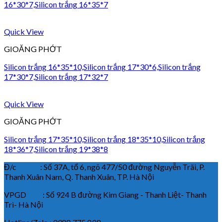
16*30*7,Silicon trắng 16*35*7
Quick View
GIOĂNG PHỚT
Silicon trắng 16*35*10,Silicon trắng 17*30*6,Silicon trắng
17*30*7,Silicon trắng 17*32*7
Quick View
GIOĂNG PHỚT
Silicon trắng 17*35*10,Silicon trắng 18*35*10,Silicon trắng
18*36*7,Silicon trắng 19*38*8
Đ/c : Số 37A, tổ 6, ngõ 477/50 đường Nguyễn Trãi, P.
Thanh Xuân Nam, Q. Thanh Xuân, TP. Hà Nội
VPGD : Số 924 B đường Kim Giang - Thanh Liệt- Thanh
Trì- Hà Nội