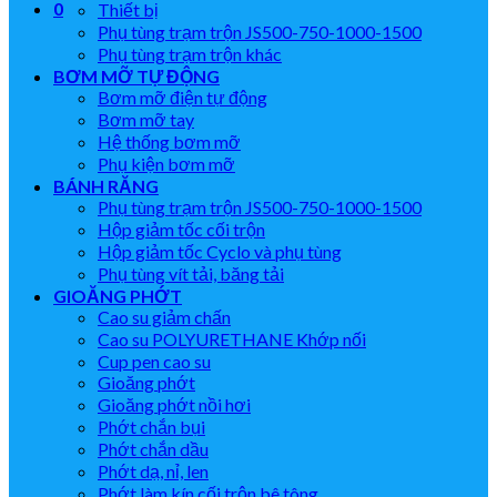
0
Thiết bị
Phụ tùng trạm trộn JS500-750-1000-1500
Phụ tùng trạm trộn khác
BƠM MỠ TỰ ĐỘNG
Bơm mỡ điện tự động
Bơm mỡ tay
Hệ thống bơm mỡ
Phụ kiện bơm mỡ
BÁNH RĂNG
Phụ tùng trạm trộn JS500-750-1000-1500
Hộp giảm tốc cối trộn
Hộp giảm tốc Cyclo và phụ tùng
Phụ tùng vít tải, băng tải
GIOĂNG PHỚT
Cao su giảm chấn
Cao su POLYURETHANE Khớp nối
Cup pen cao su
Gioăng phớt
Gioăng phớt nồi hơi
Phớt chắn bụi
Phớt chắn dầu
Phớt dạ, nỉ, len
Phớt làm kín cối trộn bê tông