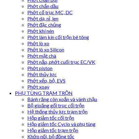
Phớt chắn dầu
Phớt cổ trục MC, DC
Phớt dạ, nỉ, len
Phớt đặc chủng
Phớt khí nén
Phớt làm kín cối trộn bê tông
Phớt lò xo
Phớt lò xo Silicon
Phớt mặt chà
Phớt nắp, phớt cuối trục EC/VK
Phớt piston
Phớt thủy lực
Phớt xếp, bộ, EVS
Phớt xoay
PHỤ TÙNG TRẠM TRỘN
Bánh răng côn xoắn và vành chậu
Bộ gioăng gối trục cối trộn
Hệ thống thủy lực trạm trộn
Hộp giảm tốc cối trộn
Hộp giảm tốc Cyclo và phụ tùng
Hộp giảm tốc trạm trộn
Khớp nối, bộ đồng tốc