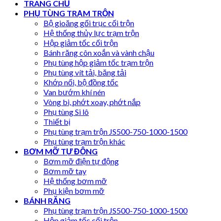
TRANG CHỦ
PHỤ TÙNG TRẠM TRỘN
Bộ gioăng gối trục cối trộn
Hệ thống thủy lực trạm trộn
Hộp giảm tốc cối trộn
Bánh răng côn xoắn và vành chậu
Phụ tùng hộp giảm tốc trạm trộn
Phụ tùng vít tải, băng tải
Khớp nối, bộ đồng tốc
Van bướm khí nén
Vòng bi, phớt xoay, phớt nắp
Phụ tùng Si lô
Thiết bị
Phụ tùng trạm trộn JS500-750-1000-1500
Phụ tùng trạm trộn khác
BƠM MỠ TỰ ĐỘNG
Bơm mỡ điện tự động
Bơm mỡ tay
Hệ thống bơm mỡ
Phụ kiện bơm mỡ
BÁNH RĂNG
Phụ tùng trạm trộn JS500-750-1000-1500
Hộp giảm tốc cối trộn