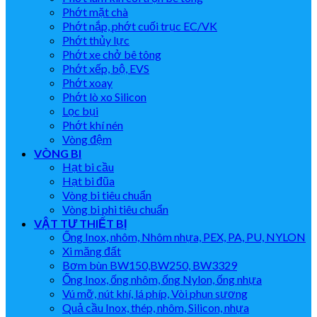
Phớt mặt chà
Phớt nắp, phớt cuối trục EC/VK
Phớt thủy lực
Phớt xe chở bê tông
Phớt xếp, bộ, EVS
Phớt xoay
Phớt lò xo Silicon
Lọc bụi
Phớt khí nén
Vòng đệm
VÒNG BI
Hạt bi cầu
Hạt bi đũa
Vòng bi tiêu chuẩn
Vòng bi phi tiêu chuẩn
VẬT TƯ THIẾT BỊ
Ống Inox, nhôm, Nhôm nhựa, PEX, PA, PU, NYLON
Xi măng đất
Bơm bùn BW150,BW250, BW3329
Ống Inox, ống nhôm, ống Nylon, ống nhựa
Vú mỡ, nút khí, lá phíp, Vòi phun sương
Quả cầu Inox, thép, nhôm, Silicon, nhựa