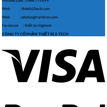
Hotline/Zalo : 0988.775.899
Web : thietbi2tech.com
Web : phutungtramtron.com
Facebook : thiết bị Higitech
CÔNG TY CỔ PHẦN THIẾT BỊ 2-TECH