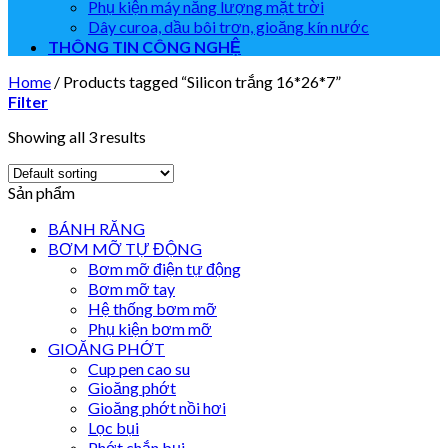
Phụ kiện máy năng lượng mặt trời
Dây curoa, dầu bôi trơn, gioăng kín nước
THÔNG TIN CÔNG NGHỆ
Home
/
Products tagged “Silicon trắng 16*26*7”
Filter
Showing all 3 results
Sản phẩm
BÁNH RĂNG
BƠM MỠ TỰ ĐỘNG
Bơm mỡ điện tự động
Bơm mỡ tay
Hệ thống bơm mỡ
Phụ kiện bơm mỡ
GIOĂNG PHỚT
Cup pen cao su
Gioăng phớt
Gioăng phớt nồi hơi
Lọc bụi
Phớt chắn bụi