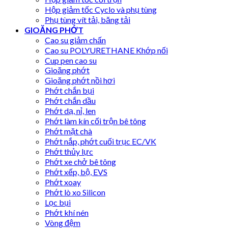
Hộp giảm tốc Cyclo và phụ tùng
Phụ tùng vít tải, băng tải
GIOĂNG PHỚT
Cao su giảm chấn
Cao su POLYURETHANE Khớp nối
Cup pen cao su
Gioăng phớt
Gioăng phớt nồi hơi
Phớt chắn bụi
Phớt chắn dầu
Phớt dạ, nỉ, len
Phớt làm kín cối trộn bê tông
Phớt mặt chà
Phớt nắp, phớt cuối trục EC/VK
Phớt thủy lực
Phớt xe chở bê tông
Phớt xếp, bộ, EVS
Phớt xoay
Phớt lò xo Silicon
Lọc bụi
Phớt khí nén
Vòng đệm