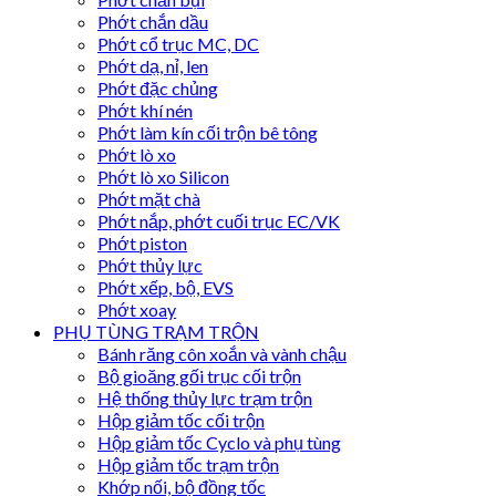
Phớt chắn dầu
Phớt cổ trục MC, DC
Phớt dạ, nỉ, len
Phớt đặc chủng
Phớt khí nén
Phớt làm kín cối trộn bê tông
Phớt lò xo
Phớt lò xo Silicon
Phớt mặt chà
Phớt nắp, phớt cuối trục EC/VK
Phớt piston
Phớt thủy lực
Phớt xếp, bộ, EVS
Phớt xoay
PHỤ TÙNG TRẠM TRỘN
Bánh răng côn xoắn và vành chậu
Bộ gioăng gối trục cối trộn
Hệ thống thủy lực trạm trộn
Hộp giảm tốc cối trộn
Hộp giảm tốc Cyclo và phụ tùng
Hộp giảm tốc trạm trộn
Khớp nối, bộ đồng tốc