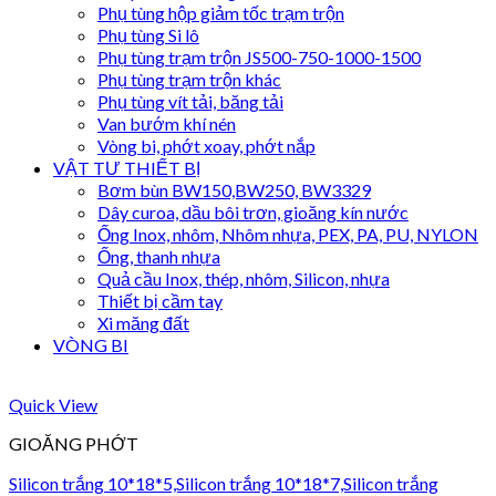
Phụ tùng hộp giảm tốc trạm trộn
Phụ tùng Si lô
Phụ tùng trạm trộn JS500-750-1000-1500
Phụ tùng trạm trộn khác
Phụ tùng vít tải, băng tải
Van bướm khí nén
Vòng bi, phớt xoay, phớt nắp
VẬT TƯ THIẾT BỊ
Bơm bùn BW150,BW250, BW3329
Dây curoa, dầu bôi trơn, gioăng kín nước
Ống Inox, nhôm, Nhôm nhựa, PEX, PA, PU, NYLON
Ống, thanh nhựa
Quả cầu Inox, thép, nhôm, Silicon, nhựa
Thiết bị cầm tay
Xi măng đất
VÒNG BI
Quick View
GIOĂNG PHỚT
Silicon trắng 10*18*5,Silicon trắng 10*18*7,Silicon trắng