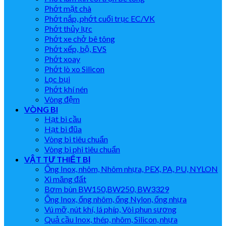
Phớt mặt chà
Phớt nắp, phớt cuối trục EC/VK
Phớt thủy lực
Phớt xe chở bê tông
Phớt xếp, bộ, EVS
Phớt xoay
Phớt lò xo Silicon
Lọc bụi
Phớt khí nén
Vòng đệm
VÒNG BI
Hạt bi cầu
Hạt bi đũa
Vòng bi tiêu chuẩn
Vòng bi phi tiêu chuẩn
VẬT TƯ THIẾT BỊ
Ống Inox, nhôm, Nhôm nhựa, PEX, PA, PU, NYLON
Xi măng đất
Bơm bùn BW150,BW250, BW3329
Ống Inox, ống nhôm, ống Nylon, ống nhựa
Vú mỡ, nút khí, lá phíp, Vòi phun sương
Quả cầu Inox, thép, nhôm, Silicon, nhựa