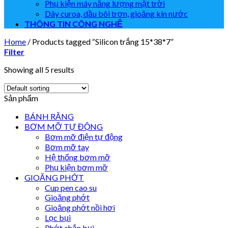
Phụ kiện máy năng lượng mặt trời
Dây curoa, dầu bôi trơn, gioăng kín nước
THÔNG TIN CÔNG NGHỆ
Home
/
Products tagged “Silicon trắng 15*38*7”
Filter
Showing all 5 results
Sản phẩm
BÁNH RĂNG
BƠM MỠ TỰ ĐỘNG
Bơm mỡ điện tự động
Bơm mỡ tay
Hệ thống bơm mỡ
Phụ kiện bơm mỡ
GIOĂNG PHỚT
Cup pen cao su
Gioăng phớt
Gioăng phớt nồi hơi
Lọc bụi
Phớt chắn bụi