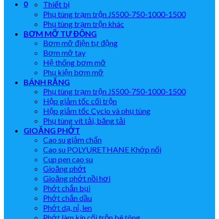
0
Thiết bị
Phụ tùng trạm trộn JS500-750-1000-1500
Phụ tùng trạm trộn khác
BƠM MỠ TỰ ĐỘNG
Bơm mỡ điện tự động
Bơm mỡ tay
Hệ thống bơm mỡ
Phụ kiện bơm mỡ
BÁNH RĂNG
Phụ tùng trạm trộn JS500-750-1000-1500
Hộp giảm tốc cối trộn
Hộp giảm tốc Cyclo và phụ tùng
Phụ tùng vít tải, băng tải
GIOĂNG PHỚT
Cao su giảm chấn
Cao su POLYURETHANE Khớp nối
Cup pen cao su
Gioăng phớt
Gioăng phớt nồi hơi
Phớt chắn bụi
Phớt chắn dầu
Phớt dạ, nỉ, len
Phớt làm kín cối trộn bê tông