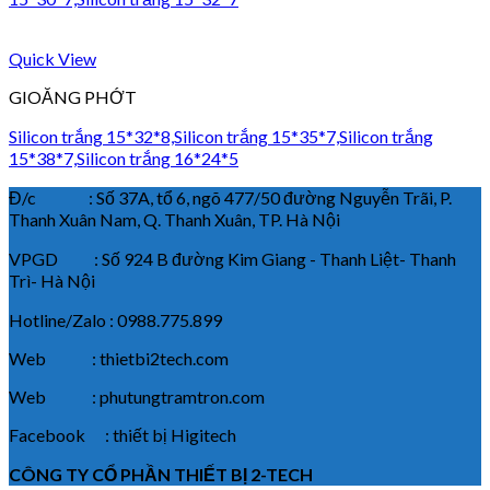
Quick View
GIOĂNG PHỚT
Silicon trắng 15*32*8,Silicon trắng 15*35*7,Silicon trắng
15*38*7,Silicon trắng 16*24*5
Đ/c : Số 37A, tổ 6, ngõ 477/50 đường Nguyễn Trãi, P.
Thanh Xuân Nam, Q. Thanh Xuân, TP. Hà Nội
VPGD : Số 924 B đường Kim Giang - Thanh Liệt- Thanh
Trì- Hà Nội
Hotline/Zalo : 0988.775.899
Web : thietbi2tech.com
Web : phutungtramtron.com
Facebook : thiết bị Higitech
CÔNG TY CỔ PHẦN THIẾT BỊ 2-TECH