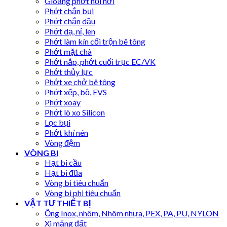
Gioăng phớt nồi hơi
Phớt chắn bụi
Phớt chắn dầu
Phớt dạ, nỉ, len
Phớt làm kín cối trộn bê tông
Phớt mặt chà
Phớt nắp, phớt cuối trục EC/VK
Phớt thủy lực
Phớt xe chở bê tông
Phớt xếp, bộ, EVS
Phớt xoay
Phớt lò xo Silicon
Lọc bụi
Phớt khí nén
Vòng đệm
VÒNG BI
Hạt bi cầu
Hạt bi đũa
Vòng bi tiêu chuẩn
Vòng bi phi tiêu chuẩn
VẬT TƯ THIẾT BỊ
Ống Inox, nhôm, Nhôm nhựa, PEX, PA, PU, NYLON
Xi măng đất