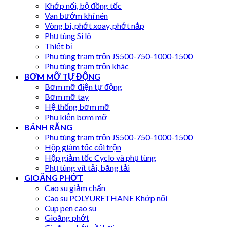
Khớp nối, bộ đồng tốc
Van bướm khí nén
Vòng bi, phớt xoay, phớt nắp
Phụ tùng Si lô
Thiết bị
Phụ tùng trạm trộn JS500-750-1000-1500
Phụ tùng trạm trộn khác
BƠM MỠ TỰ ĐỘNG
Bơm mỡ điện tự động
Bơm mỡ tay
Hệ thống bơm mỡ
Phụ kiện bơm mỡ
BÁNH RĂNG
Phụ tùng trạm trộn JS500-750-1000-1500
Hộp giảm tốc cối trộn
Hộp giảm tốc Cyclo và phụ tùng
Phụ tùng vít tải, băng tải
GIOĂNG PHỚT
Cao su giảm chấn
Cao su POLYURETHANE Khớp nối
Cup pen cao su
Gioăng phớt