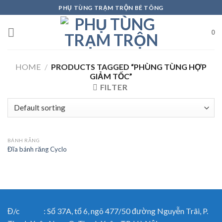
Skip
PHỤ TÙNG TRẠM TRỘN BÊ TÔNG
to
content
0
HOME
/
PRODUCTS TAGGED “PHÙNG TÙNG HỢP
GIẢM TỐC”
FILTER
BÁNH RĂNG
Đĩa bánh răng Cyclo
Đ/c : Số 37A, tổ 6, ngõ 477/50 đường Nguyễn Trãi, P.