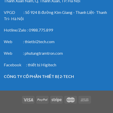
Thanh Xuân Nam, Q. Thanh Xuân, TP. Hà Nội
VPGD : Số 924 B đường Kim Giang - Thanh Liệt- Thanh
Trì- Hà Nội
Hotline/Zalo : 0988.775.899
Web : thietbi2tech.com
Web : phutungtramtron.com
Facebook : thiết bị Higitech
CÔNG TY CỔ PHẦN THIẾT BỊ 2-TECH