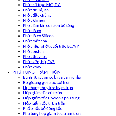
Phớt cổ trục MC, DC
Phớt dạ, nỉ, len
Phớt đặc chủng
Phớt khí nén
Phớt làm kín cối trộn bê tông
Phớt lò xo
Phớt lò xo Silicon
Phớt mặt chà
Phớt nắp, phớt cuối trục EC/VK
Phớt piston
Phớt thủy lực
Phớt xếp, bộ, EVS
Phớt xoay
PHỤ TÙNG TRẠM TRỘN
Bánh răng côn xoắn và vành chậu
Bộ gioăng gối trục cối trộn
Hệ thống thủy lực trạm trộn
Hộp giảm tốc cối trộn
Hộp giảm tốc Cyclo và phụ tùng
Hộp giảm tốc trạm trộn
Khớp nối, bộ đồng tốc
Phụ tùng hộp giảm tốc trạm trộn