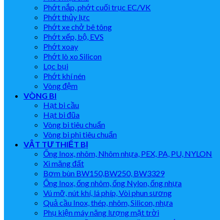
Phớt nắp, phớt cuối trục EC/VK
Phớt thủy lực
Phớt xe chở bê tông
Phớt xếp, bộ, EVS
Phớt xoay
Phớt lò xo Silicon
Lọc bụi
Phớt khí nén
Vòng đệm
VÒNG BI
Hạt bi cầu
Hạt bi đũa
Vòng bi tiêu chuẩn
Vòng bi phi tiêu chuẩn
VẬT TƯ THIẾT BỊ
Ống Inox, nhôm, Nhôm nhựa, PEX, PA, PU, NYLON
Xi măng đất
Bơm bùn BW150,BW250, BW3329
Ống Inox, ống nhôm, ống Nylon, ống nhựa
Vú mỡ, nút khí, lá phíp, Vòi phun sương
Quả cầu Inox, thép, nhôm, Silicon, nhựa
Phụ kiện máy năng lượng mặt trời