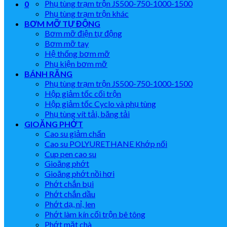
Phụ tùng trạm trộn JS500-750-1000-1500
0
Phụ tùng trạm trộn khác
BƠM MỠ TỰ ĐỘNG
Bơm mỡ điện tự động
Bơm mỡ tay
Hệ thống bơm mỡ
Phụ kiện bơm mỡ
BÁNH RĂNG
Phụ tùng trạm trộn JS500-750-1000-1500
Hộp giảm tốc cối trộn
Hộp giảm tốc Cyclo và phụ tùng
Phụ tùng vít tải, băng tải
GIOĂNG PHỚT
Cao su giảm chấn
Cao su POLYURETHANE Khớp nối
Cup pen cao su
Gioăng phớt
Gioăng phớt nồi hơi
Phớt chắn bụi
Phớt chắn dầu
Phớt dạ, nỉ, len
Phớt làm kín cối trộn bê tông
Phớt mặt chà