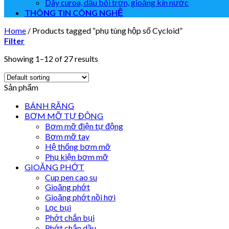
Dây curoa, dầu bôi trơn, gioăng kín nước
THÔNG TIN CÔNG NGHỆ
Home
/
Products tagged “phụ tùng hộp số Cycloid”
Filter
Showing 1–12 of 27 results
Sản phẩm
BÁNH RĂNG
BƠM MỠ TỰ ĐỘNG
Bơm mỡ điện tự động
Bơm mỡ tay
Hệ thống bơm mỡ
Phụ kiện bơm mỡ
GIOĂNG PHỚT
Cup pen cao su
Gioăng phớt
Gioăng phớt nồi hơi
Lọc bụi
Phớt chắn bụi
Phớt chắn dầu