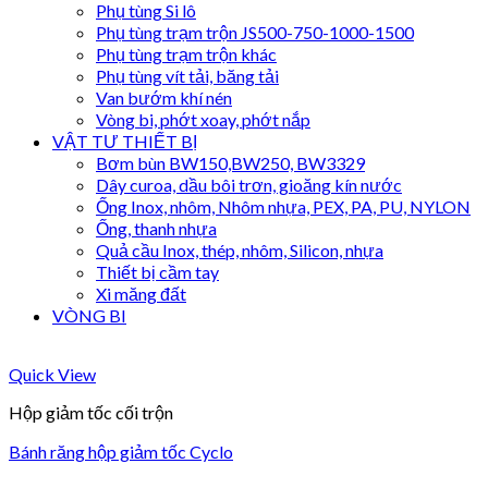
Phụ tùng Si lô
Phụ tùng trạm trộn JS500-750-1000-1500
Phụ tùng trạm trộn khác
Phụ tùng vít tải, băng tải
Van bướm khí nén
Vòng bi, phớt xoay, phớt nắp
VẬT TƯ THIẾT BỊ
Bơm bùn BW150,BW250, BW3329
Dây curoa, dầu bôi trơn, gioăng kín nước
Ống Inox, nhôm, Nhôm nhựa, PEX, PA, PU, NYLON
Ống, thanh nhựa
Quả cầu Inox, thép, nhôm, Silicon, nhựa
Thiết bị cầm tay
Xi măng đất
VÒNG BI
Quick View
Hộp giảm tốc cối trộn
Bánh răng hộp giảm tốc Cyclo