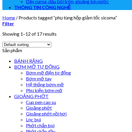
Dây curoa, dầu bôi trơn, gioăng kín nước
THÔNG TIN CÔNG NGHỆ
Home
/
Products tagged “phụ tùng hộp giảm tốc sicoma”
Filter
Showing 1–12 of 17 results
Sản phẩm
BÁNH RĂNG
BƠM MỠ TỰ ĐỘNG
Bơm mỡ điện tự động
Bơm mỡ tay
Hệ thống bơm mỡ
Phụ kiện bơm mỡ
GIOĂNG PHỚT
Cup pen cao su
Gioăng phớt
Gioăng phớt nồi hơi
Lọc bụi
Phớt chắn bụi
Phớt chắn dầu