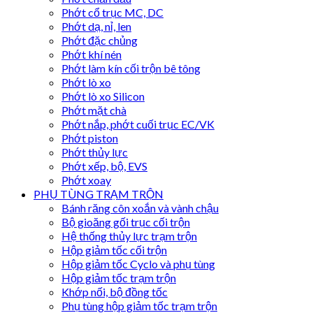
Phớt cổ trục MC, DC
Phớt dạ, nỉ, len
Phớt đặc chủng
Phớt khí nén
Phớt làm kín cối trộn bê tông
Phớt lò xo
Phớt lò xo Silicon
Phớt mặt chà
Phớt nắp, phớt cuối trục EC/VK
Phớt piston
Phớt thủy lực
Phớt xếp, bộ, EVS
Phớt xoay
PHỤ TÙNG TRẠM TRỘN
Bánh răng côn xoắn và vành chậu
Bộ gioăng gối trục cối trộn
Hệ thống thủy lực trạm trộn
Hộp giảm tốc cối trộn
Hộp giảm tốc Cyclo và phụ tùng
Hộp giảm tốc trạm trộn
Khớp nối, bộ đồng tốc
Phụ tùng hộp giảm tốc trạm trộn