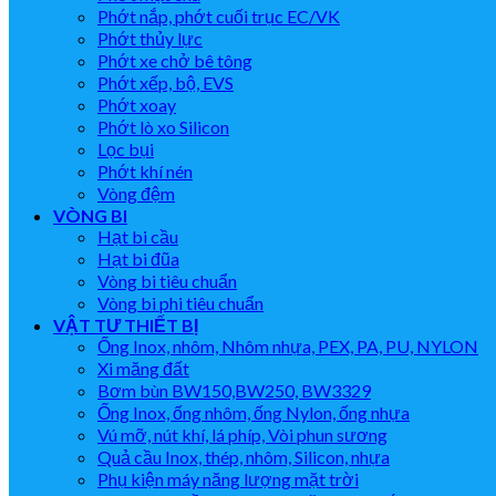
Phớt nắp, phớt cuối trục EC/VK
Phớt thủy lực
Phớt xe chở bê tông
Phớt xếp, bộ, EVS
Phớt xoay
Phớt lò xo Silicon
Lọc bụi
Phớt khí nén
Vòng đệm
VÒNG BI
Hạt bi cầu
Hạt bi đũa
Vòng bi tiêu chuẩn
Vòng bi phi tiêu chuẩn
VẬT TƯ THIẾT BỊ
Ống Inox, nhôm, Nhôm nhựa, PEX, PA, PU, NYLON
Xi măng đất
Bơm bùn BW150,BW250, BW3329
Ống Inox, ống nhôm, ống Nylon, ống nhựa
Vú mỡ, nút khí, lá phíp, Vòi phun sương
Quả cầu Inox, thép, nhôm, Silicon, nhựa
Phụ kiện máy năng lượng mặt trời