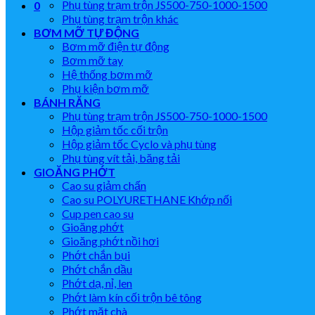
Phụ tùng trạm trộn JS500-750-1000-1500
0
Phụ tùng trạm trộn khác
BƠM MỠ TỰ ĐỘNG
Bơm mỡ điện tự động
Bơm mỡ tay
Hệ thống bơm mỡ
Phụ kiện bơm mỡ
BÁNH RĂNG
Phụ tùng trạm trộn JS500-750-1000-1500
Hộp giảm tốc cối trộn
Hộp giảm tốc Cyclo và phụ tùng
Phụ tùng vít tải, băng tải
GIOĂNG PHỚT
Cao su giảm chấn
Cao su POLYURETHANE Khớp nối
Cup pen cao su
Gioăng phớt
Gioăng phớt nồi hơi
Phớt chắn bụi
Phớt chắn dầu
Phớt dạ, nỉ, len
Phớt làm kín cối trộn bê tông
Phớt mặt chà