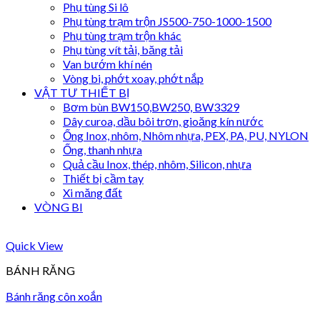
Phụ tùng Si lô
Phụ tùng trạm trộn JS500-750-1000-1500
Phụ tùng trạm trộn khác
Phụ tùng vít tải, băng tải
Van bướm khí nén
Vòng bi, phớt xoay, phớt nắp
VẬT TƯ THIẾT BỊ
Bơm bùn BW150,BW250, BW3329
Dây curoa, dầu bôi trơn, gioăng kín nước
Ống Inox, nhôm, Nhôm nhựa, PEX, PA, PU, NYLON
Ống, thanh nhựa
Quả cầu Inox, thép, nhôm, Silicon, nhựa
Thiết bị cầm tay
Xi măng đất
VÒNG BI
Quick View
BÁNH RĂNG
Bánh răng côn xoắn