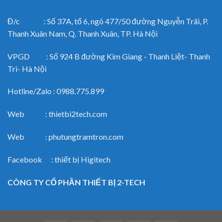
Đ/c : Số 37A, tổ 6, ngõ 477/50 đường Nguyễn Trãi, P.
Thanh Xuân Nam, Q. Thanh Xuân, TP. Hà Nội
VPGD : Số 924 B đường Kim Giang - Thanh Liệt- Thanh
Trì- Hà Nội
Hotline/Zalo : 0988.775.899
Web : thietbi2tech.com
Web : phutungtramtron.com
Facebook : thiết bị Higitech
CÔNG TY CỔ PHẦN THIẾT BỊ 2-TECH