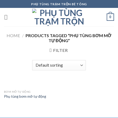
Skip
PHỤ TÙNG TRẠM TRỘN BÊ TÔNG
to
content
0
HOME
/
PRODUCTS TAGGED “PHỤ TÙNG BƠM MỠ
TỰ ĐỘNG”
FILTER
BƠM MỠ TỰ ĐỘNG
Phụ tùng bơm mỡ tự động