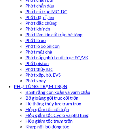
Phớt chắn dầu
Phớt cổ trục MC, DC
Phớt dạ, nỉ, len
Phớt đặc chủng
Phớt khí nén
Phớt làm kín cối trộn bê tông
Phớt lò xo
Phớt lò xo Silicon
Phớt mặt chà
Phớt nắp, phớt cuối trục EC/VK
Phớt piston
Phớt thủy lực
Phớt xếp, bộ, EVS
Phớt xoay
PHỤ TÙNG TRẠM TRỘN
Bánh răng côn xoắn và vành chậu
Bộ gioăng gối trục cối trộn
Hệ thống thủy lực trạm trộn
Hộp giảm tốc cối trộn
Hộp giảm tốc Cyclo và phụ tùng
Hộp giảm tốc trạm trộn
Khớp nối, bộ đồng tốc