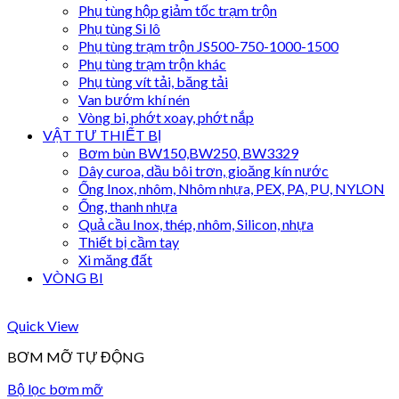
Phụ tùng hộp giảm tốc trạm trộn
Phụ tùng Si lô
Phụ tùng trạm trộn JS500-750-1000-1500
Phụ tùng trạm trộn khác
Phụ tùng vít tải, băng tải
Van bướm khí nén
Vòng bi, phớt xoay, phớt nắp
VẬT TƯ THIẾT BỊ
Bơm bùn BW150,BW250, BW3329
Dây curoa, dầu bôi trơn, gioăng kín nước
Ống Inox, nhôm, Nhôm nhựa, PEX, PA, PU, NYLON
Ống, thanh nhựa
Quả cầu Inox, thép, nhôm, Silicon, nhựa
Thiết bị cầm tay
Xi măng đất
VÒNG BI
Quick View
BƠM MỠ TỰ ĐỘNG
Bộ lọc bơm mỡ