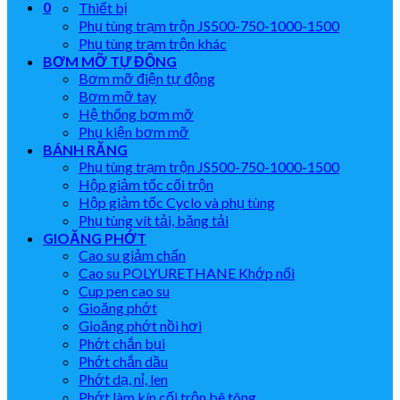
0
Thiết bị
Phụ tùng trạm trộn JS500-750-1000-1500
Phụ tùng trạm trộn khác
BƠM MỠ TỰ ĐỘNG
Bơm mỡ điện tự động
Bơm mỡ tay
Hệ thống bơm mỡ
Phụ kiện bơm mỡ
BÁNH RĂNG
Phụ tùng trạm trộn JS500-750-1000-1500
Hộp giảm tốc cối trộn
Hộp giảm tốc Cyclo và phụ tùng
Phụ tùng vít tải, băng tải
GIOĂNG PHỚT
Cao su giảm chấn
Cao su POLYURETHANE Khớp nối
Cup pen cao su
Gioăng phớt
Gioăng phớt nồi hơi
Phớt chắn bụi
Phớt chắn dầu
Phớt dạ, nỉ, len
Phớt làm kín cối trộn bê tông