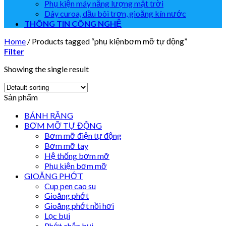
Phụ kiện máy năng lượng mặt trời
Dây curoa, dầu bôi trơn, gioăng kín nước
THÔNG TIN CÔNG NGHỆ
Home
/
Products tagged “phụ kiệnbơm mỡ tự động”
Filter
Showing the single result
Sản phẩm
BÁNH RĂNG
BƠM MỠ TỰ ĐỘNG
Bơm mỡ điện tự động
Bơm mỡ tay
Hệ thống bơm mỡ
Phụ kiện bơm mỡ
GIOĂNG PHỚT
Cup pen cao su
Gioăng phớt
Gioăng phớt nồi hơi
Lọc bụi
Phớt chắn bụi