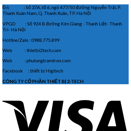
Đ/c : Số 37A, tổ 6, ngõ 477/50 đường Nguyễn Trãi, P.
Thanh Xuân Nam, Q. Thanh Xuân, TP. Hà Nội
VPGD : Số 924 B đường Kim Giang - Thanh Liệt- Thanh
Trì- Hà Nội
Hotline/Zalo : 0988.775.899
Web : thietbi2tech.com
Web : phutungtramtron.com
Facebook : thiết bị Higitech
CÔNG TY CỔ PHẦN THIẾT BỊ 2-TECH