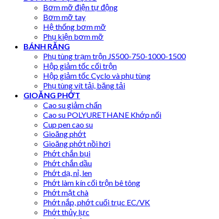
Bơm mỡ điện tự động
Bơm mỡ tay
Hệ thống bơm mỡ
Phụ kiện bơm mỡ
BÁNH RĂNG
Phụ tùng trạm trộn JS500-750-1000-1500
Hộp giảm tốc cối trộn
Hộp giảm tốc Cyclo và phụ tùng
Phụ tùng vít tải, băng tải
GIOĂNG PHỚT
Cao su giảm chấn
Cao su POLYURETHANE Khớp nối
Cup pen cao su
Gioăng phớt
Gioăng phớt nồi hơi
Phớt chắn bụi
Phớt chắn dầu
Phớt dạ, nỉ, len
Phớt làm kín cối trộn bê tông
Phớt mặt chà
Phớt nắp, phớt cuối trục EC/VK
Phớt thủy lực