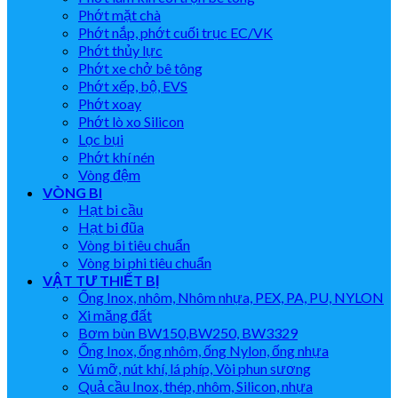
Phớt mặt chà
Phớt nắp, phớt cuối trục EC/VK
Phớt thủy lực
Phớt xe chở bê tông
Phớt xếp, bộ, EVS
Phớt xoay
Phớt lò xo Silicon
Lọc bụi
Phớt khí nén
Vòng đệm
VÒNG BI
Hạt bi cầu
Hạt bi đũa
Vòng bi tiêu chuẩn
Vòng bi phi tiêu chuẩn
VẬT TƯ THIẾT BỊ
Ống Inox, nhôm, Nhôm nhựa, PEX, PA, PU, NYLON
Xi măng đất
Bơm bùn BW150,BW250, BW3329
Ống Inox, ống nhôm, ống Nylon, ống nhựa
Vú mỡ, nút khí, lá phíp, Vòi phun sương
Quả cầu Inox, thép, nhôm, Silicon, nhựa