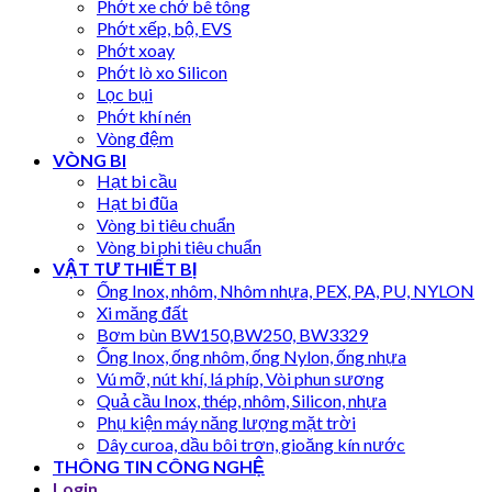
Phớt xe chở bê tông
Phớt xếp, bộ, EVS
Phớt xoay
Phớt lò xo Silicon
Lọc bụi
Phớt khí nén
Vòng đệm
VÒNG BI
Hạt bi cầu
Hạt bi đũa
Vòng bi tiêu chuẩn
Vòng bi phi tiêu chuẩn
VẬT TƯ THIẾT BỊ
Ống Inox, nhôm, Nhôm nhựa, PEX, PA, PU, NYLON
Xi măng đất
Bơm bùn BW150,BW250, BW3329
Ống Inox, ống nhôm, ống Nylon, ống nhựa
Vú mỡ, nút khí, lá phíp, Vòi phun sương
Quả cầu Inox, thép, nhôm, Silicon, nhựa
Phụ kiện máy năng lượng mặt trời
Dây curoa, dầu bôi trơn, gioăng kín nước
THÔNG TIN CÔNG NGHỆ
Login