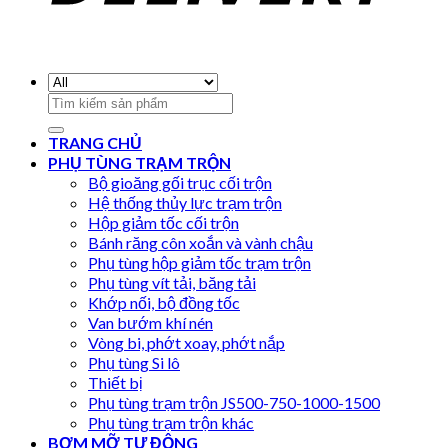
Search
for:
TRANG CHỦ
PHỤ TÙNG TRẠM TRỘN
Bộ gioăng gối trục cối trộn
Hệ thống thủy lực trạm trộn
Hộp giảm tốc cối trộn
Bánh răng côn xoắn và vành chậu
Phụ tùng hộp giảm tốc trạm trộn
Phụ tùng vít tải, băng tải
Khớp nối, bộ đồng tốc
Van bướm khí nén
Vòng bi, phớt xoay, phớt nắp
Phụ tùng Si lô
Thiết bị
Phụ tùng trạm trộn JS500-750-1000-1500
Phụ tùng trạm trộn khác
BƠM MỠ TỰ ĐỘNG