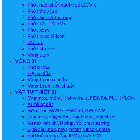
Phớt nắp, phớt cuối trục EC/VK
Phớt thủy lực
Phớt xe chở bê tông
Phớt xếp, bộ, EVS
Phớt xoay
Phớt lò xo Silicon
Lọc bụi
Phớt khí nén
Vòng đệm
VÒNG BI
Hạt bi cầu
Hạt bi đũa
Vòng bi tiêu chuẩn
Vòng bi phi tiêu chuẩn
VẬT TƯ THIẾT BỊ
Ống Inox, nhôm, Nhôm nhựa, PEX, PA, PU, NYLON
Xi măng đất
Bơm bùn BW150,BW250, BW3329
Ống Inox, ống nhôm, ống Nylon, ống nhựa
Vú mỡ, nút khí, lá phíp, Vòi phun sương
Quả cầu Inox, thép, nhôm, Silicon, nhựa
Phụ kiện máy năng lượng mặt trời