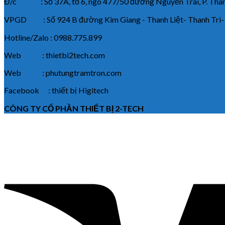
Đ/c : Số 37A, tổ 6, ngõ 477/50 đường Nguyễn Trãi, P. Thanh
VPGD : Số 924 B đường Kim Giang - Thanh Liệt- Thanh Trì-
Hotline/Zalo : 0988.775.899
Web : thietbi2tech.com
Web : phutungtramtron.com
Facebook : thiết bị Higitech
CÔNG TY CỔ PHẦN THIẾT BỊ 2-TECH