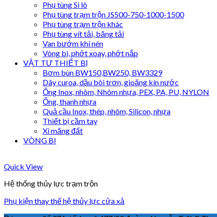
Phụ tùng Si lô
Phụ tùng trạm trộn JS500-750-1000-1500
Phụ tùng trạm trộn khác
Phụ tùng vít tải, băng tải
Van bướm khí nén
Vòng bi, phớt xoay, phớt nắp
VẬT TƯ THIẾT BỊ
Bơm bùn BW150,BW250, BW3329
Dây curoa, dầu bôi trơn, gioăng kín nước
Ống Inox, nhôm, Nhôm nhựa, PEX, PA, PU, NYLON
Ống, thanh nhựa
Quả cầu Inox, thép, nhôm, Silicon, nhựa
Thiết bị cầm tay
Xi măng đất
VÒNG BI
Quick View
Hệ thống thủy lực trạm trộn
Phụ kiện thay thế hệ thủy lực cửa xả