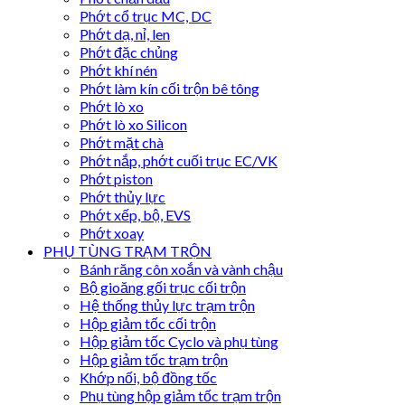
Phớt cổ trục MC, DC
Phớt dạ, nỉ, len
Phớt đặc chủng
Phớt khí nén
Phớt làm kín cối trộn bê tông
Phớt lò xo
Phớt lò xo Silicon
Phớt mặt chà
Phớt nắp, phớt cuối trục EC/VK
Phớt piston
Phớt thủy lực
Phớt xếp, bộ, EVS
Phớt xoay
PHỤ TÙNG TRẠM TRỘN
Bánh răng côn xoắn và vành chậu
Bộ gioăng gối trục cối trộn
Hệ thống thủy lực trạm trộn
Hộp giảm tốc cối trộn
Hộp giảm tốc Cyclo và phụ tùng
Hộp giảm tốc trạm trộn
Khớp nối, bộ đồng tốc
Phụ tùng hộp giảm tốc trạm trộn