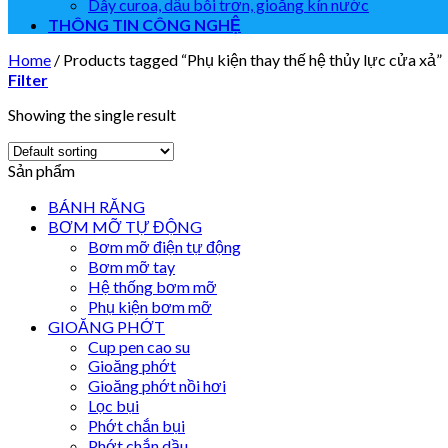
Dây curoa, dầu bôi trơn, gioăng kín nước
THÔNG TIN CÔNG NGHỆ
Home
/
Products tagged “Phụ kiện thay thế hệ thủy lực cửa xả”
Filter
Showing the single result
Sản phẩm
BÁNH RĂNG
BƠM MỠ TỰ ĐỘNG
Bơm mỡ điện tự động
Bơm mỡ tay
Hệ thống bơm mỡ
Phụ kiện bơm mỡ
GIOĂNG PHỚT
Cup pen cao su
Gioăng phớt
Gioăng phớt nồi hơi
Lọc bụi
Phớt chắn bụi
Phớt chắn dầu