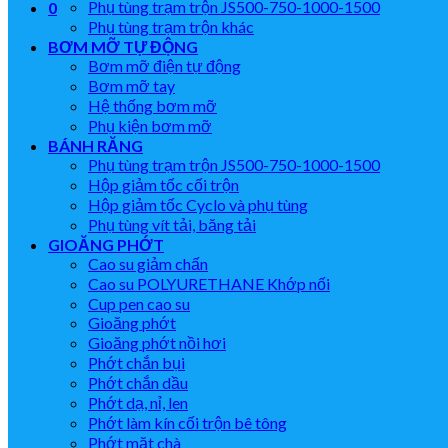
Phụ tùng trạm trộn JS500-750-1000-1500
0
Phụ tùng trạm trộn khác
BƠM MỠ TỰ ĐỘNG
Bơm mỡ điện tự động
Bơm mỡ tay
Hệ thống bơm mỡ
Phụ kiện bơm mỡ
BÁNH RĂNG
Phụ tùng trạm trộn JS500-750-1000-1500
Hộp giảm tốc cối trộn
Hộp giảm tốc Cyclo và phụ tùng
Phụ tùng vít tải, băng tải
GIOĂNG PHỚT
Cao su giảm chấn
Cao su POLYURETHANE Khớp nối
Cup pen cao su
Gioăng phớt
Gioăng phớt nồi hơi
Phớt chắn bụi
Phớt chắn dầu
Phớt dạ, nỉ, len
Phớt làm kín cối trộn bê tông
Phớt mặt chà