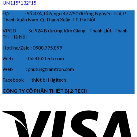
UN115*132*15
Đ/c : Số 37A, tổ 6, ngõ 477/50 đường Nguyễn Trãi, P.
Thanh Xuân Nam, Q. Thanh Xuân, TP. Hà Nội
VPGD : Số 924 B đường Kim Giang - Thanh Liệt- Thanh
Trì- Hà Nội
Hotline/Zalo : 0988.775.899
Web : thietbi2tech.com
Web : phutungtramtron.com
Facebook : thiết bị Higitech
CÔNG TY CỔ PHẦN THIẾT BỊ 2-TECH