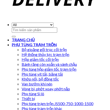
Search
for:
TRANG CHỦ
PHỤ TÙNG TRẠM TRỘN
Bộ gioăng gối trục cối trộn
Hệ thống thủy lực trạm trộn
Hộp giảm tốc cối trộn
Bánh răng côn xoắn và vành chậu
Phụ tùng hộp giảm tốc trạm trộn
Phụ tùng vít tải, băng tải
Khớp nối, bộ đồng tốc
Van bướm khí nén
Vòng bi, phớt xoay, phớt nắp
Phụ tùng Si lô
Thiết bị
Phụ tùng trạm trộn JS500-750-1000-1500
Phụ tùng trạm trộn khác