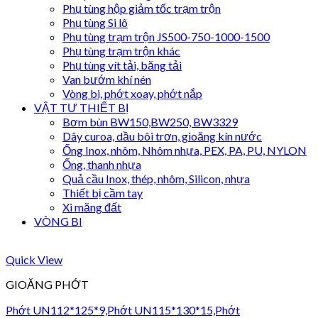
Phụ tùng hộp giảm tốc trạm trộn
Phụ tùng Si lô
Phụ tùng trạm trộn JS500-750-1000-1500
Phụ tùng trạm trộn khác
Phụ tùng vít tải, băng tải
Van bướm khí nén
Vòng bi, phớt xoay, phớt nắp
VẬT TƯ THIẾT BỊ
Bơm bùn BW150,BW250, BW3329
Dây curoa, dầu bôi trơn, gioăng kín nước
Ống Inox, nhôm, Nhôm nhựa, PEX, PA, PU, NYLON
Ống, thanh nhựa
Quả cầu Inox, thép, nhôm, Silicon, nhựa
Thiết bị cầm tay
Xi măng đất
VÒNG BI
Quick View
GIOĂNG PHỚT
Phớt UN112*125*9,Phớt UN115*130*15,Phớt