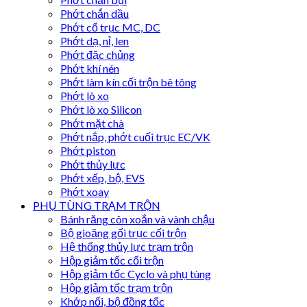
Phớt chắn dầu
Phớt cổ trục MC, DC
Phớt dạ, nỉ, len
Phớt đặc chủng
Phớt khí nén
Phớt làm kín cối trộn bê tông
Phớt lò xo
Phớt lò xo Silicon
Phớt mặt chà
Phớt nắp, phớt cuối trục EC/VK
Phớt piston
Phớt thủy lực
Phớt xếp, bộ, EVS
Phớt xoay
PHỤ TÙNG TRẠM TRỘN
Bánh răng côn xoắn và vành chậu
Bộ gioăng gối trục cối trộn
Hệ thống thủy lực trạm trộn
Hộp giảm tốc cối trộn
Hộp giảm tốc Cyclo và phụ tùng
Hộp giảm tốc trạm trộn
Khớp nối, bộ đồng tốc