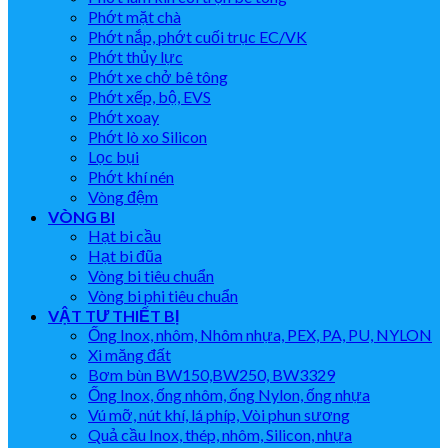
Phớt mặt chà
Phớt nắp, phớt cuối trục EC/VK
Phớt thủy lực
Phớt xe chở bê tông
Phớt xếp, bộ, EVS
Phớt xoay
Phớt lò xo Silicon
Lọc bụi
Phớt khí nén
Vòng đệm
VÒNG BI
Hạt bi cầu
Hạt bi đũa
Vòng bi tiêu chuẩn
Vòng bi phi tiêu chuẩn
VẬT TƯ THIẾT BỊ
Ống Inox, nhôm, Nhôm nhựa, PEX, PA, PU, NYLON
Xi măng đất
Bơm bùn BW150,BW250, BW3329
Ống Inox, ống nhôm, ống Nylon, ống nhựa
Vú mỡ, nút khí, lá phíp, Vòi phun sương
Quả cầu Inox, thép, nhôm, Silicon, nhựa