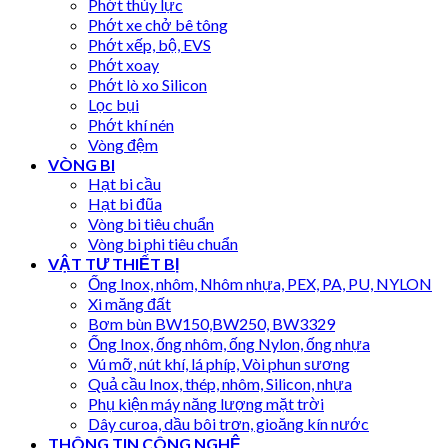
Phớt thủy lực
Phớt xe chở bê tông
Phớt xếp, bộ, EVS
Phớt xoay
Phớt lò xo Silicon
Lọc bụi
Phớt khí nén
Vòng đệm
VÒNG BI
Hạt bi cầu
Hạt bi đũa
Vòng bi tiêu chuẩn
Vòng bi phi tiêu chuẩn
VẬT TƯ THIẾT BỊ
Ống Inox, nhôm, Nhôm nhựa, PEX, PA, PU, NYLON
Xi măng đất
Bơm bùn BW150,BW250, BW3329
Ống Inox, ống nhôm, ống Nylon, ống nhựa
Vú mỡ, nút khí, lá phíp, Vòi phun sương
Quả cầu Inox, thép, nhôm, Silicon, nhựa
Phụ kiện máy năng lượng mặt trời
Dây curoa, dầu bôi trơn, gioăng kín nước
THÔNG TIN CÔNG NGHỆ