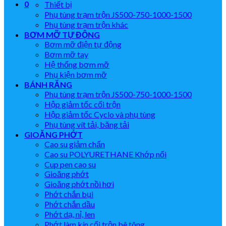
0
Thiết bị
Phụ tùng trạm trộn JS500-750-1000-1500
Phụ tùng trạm trộn khác
BƠM MỠ TỰ ĐỘNG
Bơm mỡ điện tự động
Bơm mỡ tay
Hệ thống bơm mỡ
Phụ kiện bơm mỡ
BÁNH RĂNG
Phụ tùng trạm trộn JS500-750-1000-1500
Hộp giảm tốc cối trộn
Hộp giảm tốc Cyclo và phụ tùng
Phụ tùng vít tải, băng tải
GIOĂNG PHỚT
Cao su giảm chấn
Cao su POLYURETHANE Khớp nối
Cup pen cao su
Gioăng phớt
Gioăng phớt nồi hơi
Phớt chắn bụi
Phớt chắn dầu
Phớt dạ, nỉ, len
Phớt làm kín cối trộn bê tông