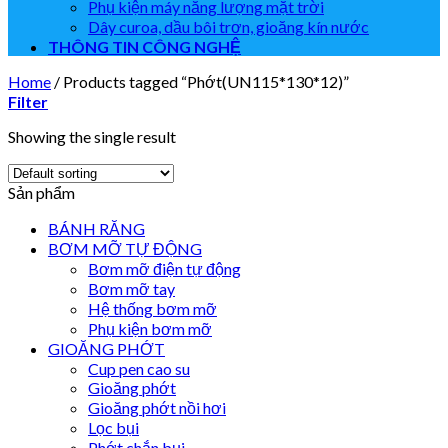
Phụ kiện máy năng lượng mặt trời
Dây curoa, dầu bôi trơn, gioăng kín nước
THÔNG TIN CÔNG NGHỆ
Home
/
Products tagged “Phớt(UN115*130*12)”
Filter
Showing the single result
Sản phẩm
BÁNH RĂNG
BƠM MỠ TỰ ĐỘNG
Bơm mỡ điện tự động
Bơm mỡ tay
Hệ thống bơm mỡ
Phụ kiện bơm mỡ
GIOĂNG PHỚT
Cup pen cao su
Gioăng phớt
Gioăng phớt nồi hơi
Lọc bụi
Phớt chắn bụi