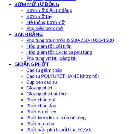
BƠM MỠ TỰ ĐỘNG
Bơm mỡ điện tự động
Bơm mỡ tay
Hệ thống bơm mỡ
Phụ kiện bơm mỡ
BÁNH RĂNG
Phụ tùng trạm trộn JS500-750-1000-1500
Hộp giảm tốc cối trộn
Hộp giảm tốc Cyclo và phụ tùng
Phụ tùng vít tải, băng tải
GIOĂNG PHỚT
Cao su giảm chấn
Cao su POLYURETHANE Khớp nối
Cup pen cao su
Gioăng phớt
Gioăng phớt nồi hơi
Phớt chắn bụi
Phớt chắn dầu
Phớt dạ, nỉ, len
Phớt làm kín cối trộn bê tông
Phớt mặt chà
Phớt nắp, phớt cuối trục EC/VK