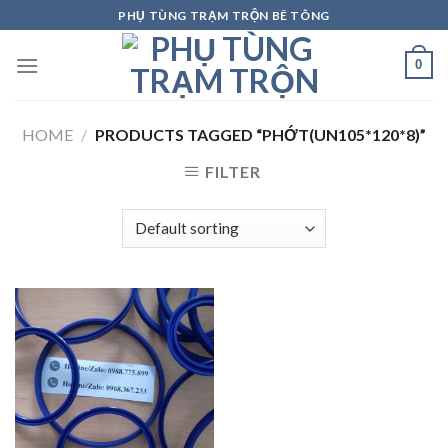
Skip
PHỤ TÙNG TRẠM TRỘN BÊ TÔNG
to
content
0
HOME
/
PRODUCTS TAGGED “PHỚT(UN105*120*8)”
FILTER