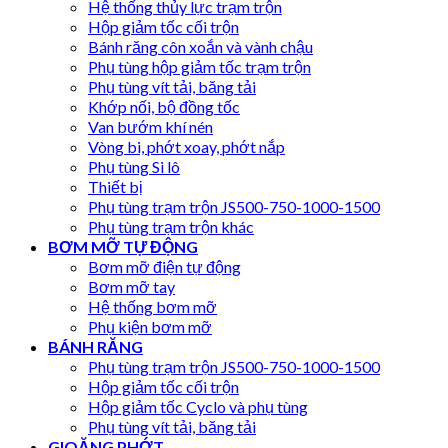
Hệ thống thủy lực trạm trộn
Hộp giảm tốc cối trộn
Bánh răng côn xoắn và vành chậu
Phụ tùng hộp giảm tốc trạm trộn
Phụ tùng vít tải, băng tải
Khớp nối, bộ đồng tốc
Van bướm khí nén
Vòng bi, phớt xoay, phớt nắp
Phụ tùng Si lô
Thiết bị
Phụ tùng trạm trộn JS500-750-1000-1500
Phụ tùng trạm trộn khác
BƠM MỠ TỰ ĐỘNG
Bơm mỡ điện tự động
Bơm mỡ tay
Hệ thống bơm mỡ
Phụ kiện bơm mỡ
BÁNH RĂNG
Phụ tùng trạm trộn JS500-750-1000-1500
Hộp giảm tốc cối trộn
Hộp giảm tốc Cyclo và phụ tùng
Phụ tùng vít tải, băng tải
GIOĂNG PHỚT