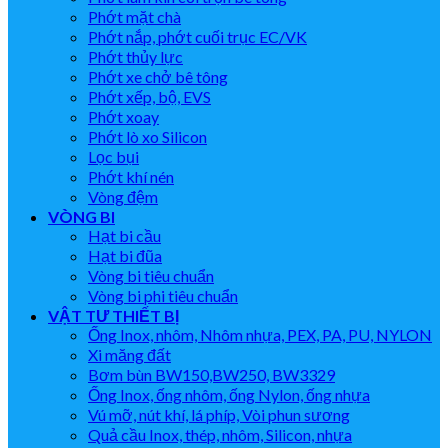
Phớt mặt chà
Phớt nắp, phớt cuối trục EC/VK
Phớt thủy lực
Phớt xe chở bê tông
Phớt xếp, bộ, EVS
Phớt xoay
Phớt lò xo Silicon
Lọc bụi
Phớt khí nén
Vòng đệm
VÒNG BI
Hạt bi cầu
Hạt bi đũa
Vòng bi tiêu chuẩn
Vòng bi phi tiêu chuẩn
VẬT TƯ THIẾT BỊ
Ống Inox, nhôm, Nhôm nhựa, PEX, PA, PU, NYLON
Xi măng đất
Bơm bùn BW150,BW250, BW3329
Ống Inox, ống nhôm, ống Nylon, ống nhựa
Vú mỡ, nút khí, lá phíp, Vòi phun sương
Quả cầu Inox, thép, nhôm, Silicon, nhựa