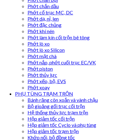
Phớt chắn dầu
Phớt cổ trục MC, DC
Phớt dạ, nỉ, len
Phớt đặc chủng
Phớt khí nén
Phớt làm kín cối trộn bê tông
Phớt lò xo
Phớt lò xo Silicon
Phớt mặt chà
Phớt nắp, phớt cuối trục EC/VK
Phớt piston
Phớt thủy lực
Phớt xếp, bộ, EVS
Phớt xoay
PHỤ TÙNG TRẠM TRỘN
Bánh răng côn xoắn và vành chậu
Bộ gioăng gối trục cối trộn
Hệ thống thủy lực trạm trộn
Hộp giảm tốc cối trộn
Hộp giảm tốc Cyclo và phụ tùng
Hộp giảm tốc trạm trộn
Khớp nối, bộ đồng tốc