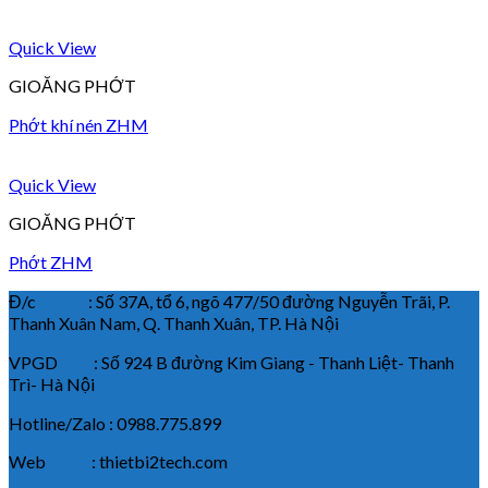
Quick View
GIOĂNG PHỚT
Phớt khí nén ZHM
Quick View
GIOĂNG PHỚT
Phớt ZHM
Đ/c : Số 37A, tổ 6, ngõ 477/50 đường Nguyễn Trãi, P.
Thanh Xuân Nam, Q. Thanh Xuân, TP. Hà Nội
VPGD : Số 924 B đường Kim Giang - Thanh Liệt- Thanh
Trì- Hà Nội
Hotline/Zalo : 0988.775.899
Web : thietbi2tech.com