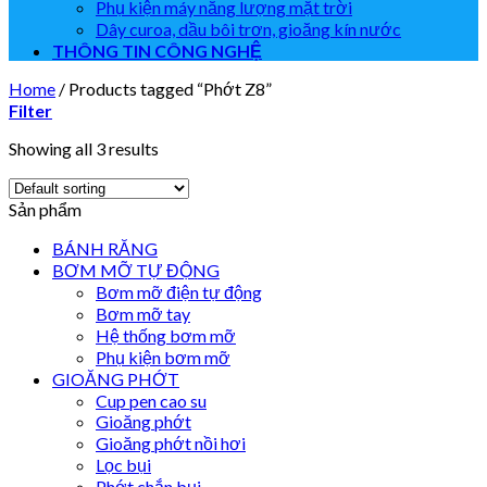
Phụ kiện máy năng lượng mặt trời
Dây curoa, dầu bôi trơn, gioăng kín nước
THÔNG TIN CÔNG NGHỆ
Home
/
Products tagged “Phớt Z8”
Filter
Showing all 3 results
Sản phẩm
BÁNH RĂNG
BƠM MỠ TỰ ĐỘNG
Bơm mỡ điện tự động
Bơm mỡ tay
Hệ thống bơm mỡ
Phụ kiện bơm mỡ
GIOĂNG PHỚT
Cup pen cao su
Gioăng phớt
Gioăng phớt nồi hơi
Lọc bụi
Phớt chắn bụi