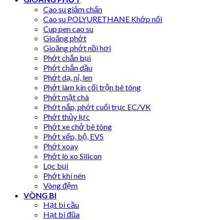
Cao su giảm chấn
Cao su POLYURETHANE Khớp nối
Cup pen cao su
Gioăng phớt
Gioăng phớt nồi hơi
Phớt chắn bụi
Phớt chắn dầu
Phớt dạ, nỉ, len
Phớt làm kín cối trộn bê tông
Phớt mặt chà
Phớt nắp, phớt cuối trục EC/VK
Phớt thủy lực
Phớt xe chở bê tông
Phớt xếp, bộ, EVS
Phớt xoay
Phớt lò xo Silicon
Lọc bụi
Phớt khí nén
Vòng đệm
VÒNG BI
Hạt bi cầu
Hạt bi đũa