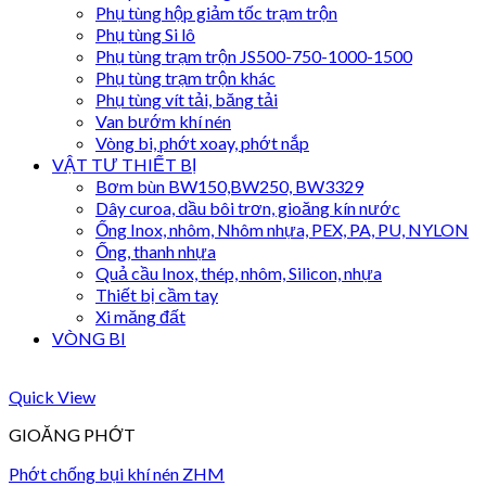
Phụ tùng hộp giảm tốc trạm trộn
Phụ tùng Si lô
Phụ tùng trạm trộn JS500-750-1000-1500
Phụ tùng trạm trộn khác
Phụ tùng vít tải, băng tải
Van bướm khí nén
Vòng bi, phớt xoay, phớt nắp
VẬT TƯ THIẾT BỊ
Bơm bùn BW150,BW250, BW3329
Dây curoa, dầu bôi trơn, gioăng kín nước
Ống Inox, nhôm, Nhôm nhựa, PEX, PA, PU, NYLON
Ống, thanh nhựa
Quả cầu Inox, thép, nhôm, Silicon, nhựa
Thiết bị cầm tay
Xi măng đất
VÒNG BI
Quick View
GIOĂNG PHỚT
Phớt chống bụi khí nén ZHM