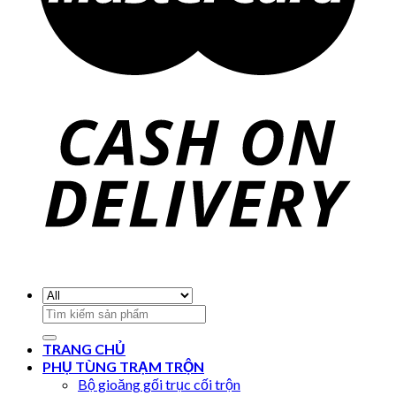
Search
for:
TRANG CHỦ
PHỤ TÙNG TRẠM TRỘN
Bộ gioăng gối trục cối trộn