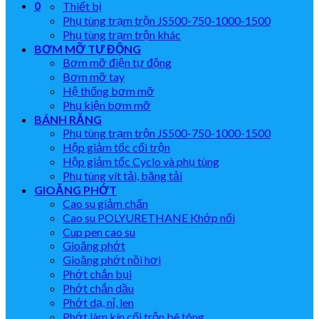
0
Thiết bị
Phụ tùng trạm trộn JS500-750-1000-1500
Phụ tùng trạm trộn khác
BƠM MỠ TỰ ĐỘNG
Bơm mỡ điện tự động
Bơm mỡ tay
Hệ thống bơm mỡ
Phụ kiện bơm mỡ
BÁNH RĂNG
Phụ tùng trạm trộn JS500-750-1000-1500
Hộp giảm tốc cối trộn
Hộp giảm tốc Cyclo và phụ tùng
Phụ tùng vít tải, băng tải
GIOĂNG PHỚT
Cao su giảm chấn
Cao su POLYURETHANE Khớp nối
Cup pen cao su
Gioăng phớt
Gioăng phớt nồi hơi
Phớt chắn bụi
Phớt chắn dầu
Phớt dạ, nỉ, len
Phớt làm kín cối trộn bê tông