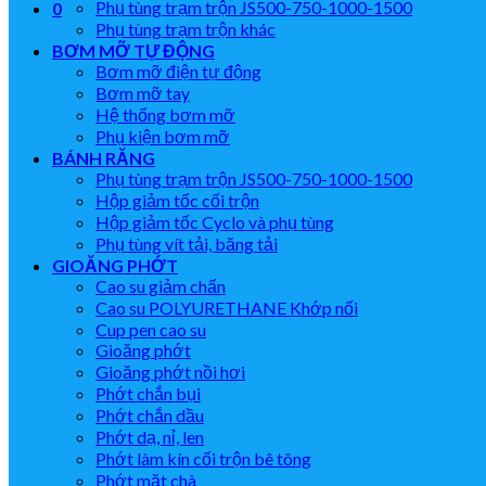
Phụ tùng trạm trộn JS500-750-1000-1500
0
Phụ tùng trạm trộn khác
BƠM MỠ TỰ ĐỘNG
Bơm mỡ điện tự động
Bơm mỡ tay
Hệ thống bơm mỡ
Phụ kiện bơm mỡ
BÁNH RĂNG
Phụ tùng trạm trộn JS500-750-1000-1500
Hộp giảm tốc cối trộn
Hộp giảm tốc Cyclo và phụ tùng
Phụ tùng vít tải, băng tải
GIOĂNG PHỚT
Cao su giảm chấn
Cao su POLYURETHANE Khớp nối
Cup pen cao su
Gioăng phớt
Gioăng phớt nồi hơi
Phớt chắn bụi
Phớt chắn dầu
Phớt dạ, nỉ, len
Phớt làm kín cối trộn bê tông
Phớt mặt chà