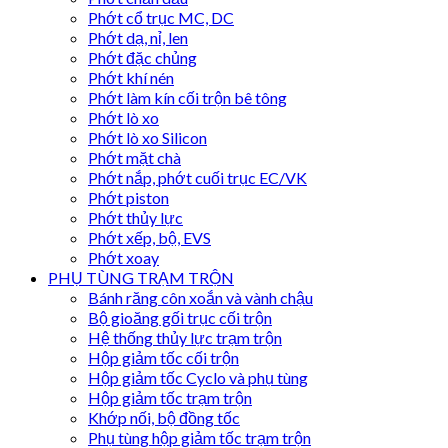
Phớt cổ trục MC, DC
Phớt dạ, nỉ, len
Phớt đặc chủng
Phớt khí nén
Phớt làm kín cối trộn bê tông
Phớt lò xo
Phớt lò xo Silicon
Phớt mặt chà
Phớt nắp, phớt cuối trục EC/VK
Phớt piston
Phớt thủy lực
Phớt xếp, bộ, EVS
Phớt xoay
PHỤ TÙNG TRẠM TRỘN
Bánh răng côn xoắn và vành chậu
Bộ gioăng gối trục cối trộn
Hệ thống thủy lực trạm trộn
Hộp giảm tốc cối trộn
Hộp giảm tốc Cyclo và phụ tùng
Hộp giảm tốc trạm trộn
Khớp nối, bộ đồng tốc
Phụ tùng hộp giảm tốc trạm trộn