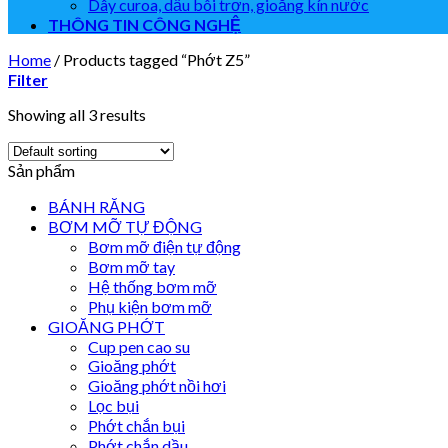
Dây curoa, dầu bôi trơn, gioăng kín nước
THÔNG TIN CÔNG NGHỆ
Home
/
Products tagged “Phớt Z5”
Filter
Showing all 3 results
Sản phẩm
BÁNH RĂNG
BƠM MỠ TỰ ĐỘNG
Bơm mỡ điện tự động
Bơm mỡ tay
Hệ thống bơm mỡ
Phụ kiện bơm mỡ
GIOĂNG PHỚT
Cup pen cao su
Gioăng phớt
Gioăng phớt nồi hơi
Lọc bụi
Phớt chắn bụi
Phớt chắn dầu