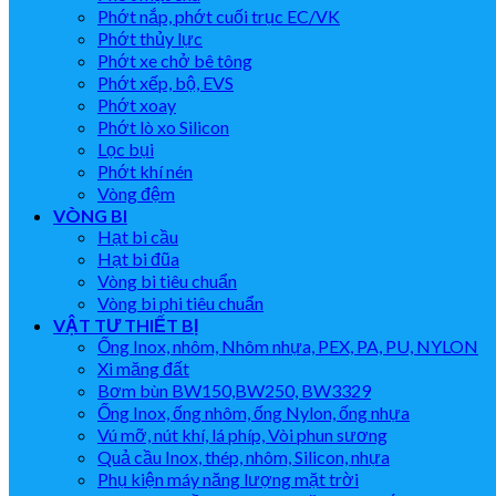
Phớt nắp, phớt cuối trục EC/VK
Phớt thủy lực
Phớt xe chở bê tông
Phớt xếp, bộ, EVS
Phớt xoay
Phớt lò xo Silicon
Lọc bụi
Phớt khí nén
Vòng đệm
VÒNG BI
Hạt bi cầu
Hạt bi đũa
Vòng bi tiêu chuẩn
Vòng bi phi tiêu chuẩn
VẬT TƯ THIẾT BỊ
Ống Inox, nhôm, Nhôm nhựa, PEX, PA, PU, NYLON
Xi măng đất
Bơm bùn BW150,BW250, BW3329
Ống Inox, ống nhôm, ống Nylon, ống nhựa
Vú mỡ, nút khí, lá phíp, Vòi phun sương
Quả cầu Inox, thép, nhôm, Silicon, nhựa
Phụ kiện máy năng lượng mặt trời