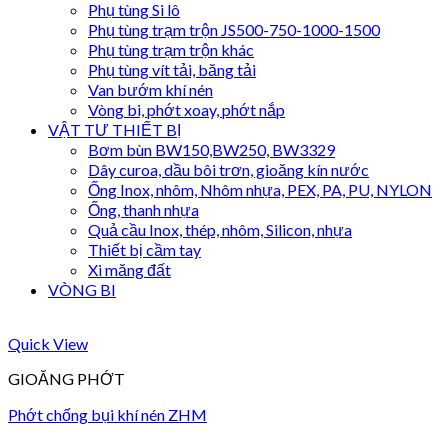
Phụ tùng Si lô
Phụ tùng trạm trộn JS500-750-1000-1500
Phụ tùng trạm trộn khác
Phụ tùng vít tải, băng tải
Van bướm khí nén
Vòng bi, phớt xoay, phớt nắp
VẬT TƯ THIẾT BỊ
Bơm bùn BW150,BW250, BW3329
Dây curoa, dầu bôi trơn, gioăng kín nước
Ống Inox, nhôm, Nhôm nhựa, PEX, PA, PU, NYLON
Ống, thanh nhựa
Quả cầu Inox, thép, nhôm, Silicon, nhựa
Thiết bị cầm tay
Xi măng đất
VÒNG BI
Quick View
GIOĂNG PHỚT
Phớt chống bụi khí nén ZHM