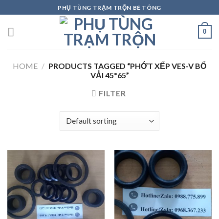
Skip
PHỤ TÙNG TRẠM TRỘN BÊ TÔNG
to
content
0
HOME
/
PRODUCTS TAGGED “PHỚT XẾP VES-V BỐ
VẢI 45*65”
FILTER