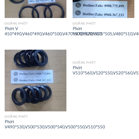
GIOĂNG PHỚT
GIOĂNG PHỚT
Phớt V
Phớt
450*490,V460*490,V460*500,V470*500,V470*510
V470*520,V475*505,V480*510,V4
GIOĂNG PHỚT
Phớt
V510*560,V520*550,V520*560,V5
GIOĂNG PHỚT
Phớt
V490*530,V500*530,V500*540,V500*550,V510*550