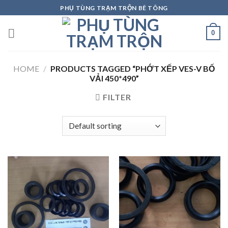
Skip
PHỤ TÙNG TRẠM TRỘN BÊ TÔNG
to
content
0
HOME
/
PRODUCTS TAGGED “PHỚT XẾP VES-V BỐ
VẢI 450*490”
FILTER