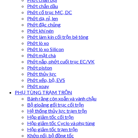
Phớt chắn dầu
Phớt cổ trục MC, DC
Phớt dạ, nỉ, len
Phớt đặc chủng
Phớt khí nén
Phớt làm kín cối trộn bê tông
Phớt lò xo
Phớt lò xo Silicon
Phớt mặt chà
Phớt nắp, phớt cuối trục EC/VK
Phớt piston
Phớt thủy lực
Phớt xếp, bộ, EVS
Phớt xoay
PHỤ TÙNG TRẠM TRỘN
Bánh răng côn xoắn và vành chậu
Bộ gioăng gối trục cối trộn
Hệ thống thủy lực trạm trộn
Hộp giảm tốc cối trộn
Hộp giảm tốc Cyclo và phụ tùng
Hộp giảm tốc trạm trộn
Khớp nối, bộ đồng tốc