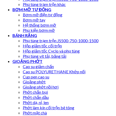
Phụ tùng trạm trộn khác
BƠM MỠ TỰ ĐỘNG
Bơm mỡ điện tự động
Bơm mỡ tay
Hệ thống bơm mỡ
Phụ kiện bơm mỡ
BÁNH RĂNG
Phụ tùng trạm trộn JS500-750-1000-1500
Hộp giảm tốc cối trộn
Hộp giảm tốc Cyclo và phụ tùng
Phụ tùng vít tải, băng tải
GIOĂNG PHỚT
Cao su giảm chấn
Cao su POLYURETHANE Khớp nối
Cup pen cao su
Gioăng phớt
Gioăng phớt nồi hơi
Phớt chắn bụi
Phớt chắn dầu
Phớt dạ, nỉ, len
Phớt làm kín cối trộn bê tông
Phớt mặt chà