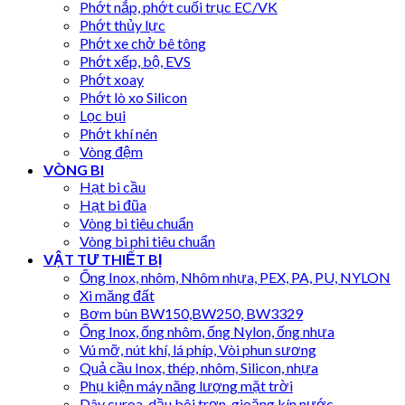
Phớt nắp, phớt cuối trục EC/VK
Phớt thủy lực
Phớt xe chở bê tông
Phớt xếp, bộ, EVS
Phớt xoay
Phớt lò xo Silicon
Lọc bụi
Phớt khí nén
Vòng đệm
VÒNG BI
Hạt bi cầu
Hạt bi đũa
Vòng bi tiêu chuẩn
Vòng bi phi tiêu chuẩn
VẬT TƯ THIẾT BỊ
Ống Inox, nhôm, Nhôm nhựa, PEX, PA, PU, NYLON
Xi măng đất
Bơm bùn BW150,BW250, BW3329
Ống Inox, ống nhôm, ống Nylon, ống nhựa
Vú mỡ, nút khí, lá phíp, Vòi phun sương
Quả cầu Inox, thép, nhôm, Silicon, nhựa
Phụ kiện máy năng lượng mặt trời
Dây curoa, dầu bôi trơn, gioăng kín nước