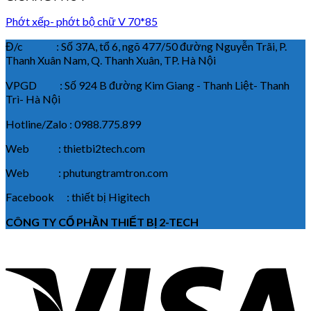
Phớt xếp- phớt bộ chữ V 70*85
Đ/c : Số 37A, tổ 6, ngõ 477/50 đường Nguyễn Trãi, P.
Thanh Xuân Nam, Q. Thanh Xuân, TP. Hà Nội
VPGD : Số 924 B đường Kim Giang - Thanh Liệt- Thanh
Trì- Hà Nội
Hotline/Zalo : 0988.775.899
Web : thietbi2tech.com
Web : phutungtramtron.com
Facebook : thiết bị Higitech
CÔNG TY CỔ PHẦN THIẾT BỊ 2-TECH