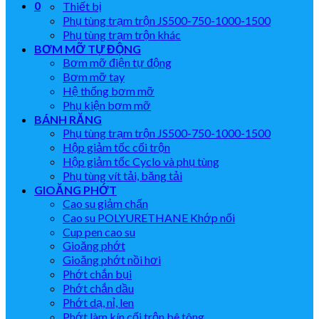
0
Thiết bị
Phụ tùng trạm trộn JS500-750-1000-1500
Phụ tùng trạm trộn khác
BƠM MỠ TỰ ĐỘNG
Bơm mỡ điện tự động
Bơm mỡ tay
Hệ thống bơm mỡ
Phụ kiện bơm mỡ
BÁNH RĂNG
Phụ tùng trạm trộn JS500-750-1000-1500
Hộp giảm tốc cối trộn
Hộp giảm tốc Cyclo và phụ tùng
Phụ tùng vít tải, băng tải
GIOĂNG PHỚT
Cao su giảm chấn
Cao su POLYURETHANE Khớp nối
Cup pen cao su
Gioăng phớt
Gioăng phớt nồi hơi
Phớt chắn bụi
Phớt chắn dầu
Phớt dạ, nỉ, len
Phớt làm kín cối trộn bê tông