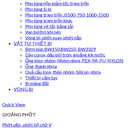
Phụ tùng hộp giảm tốc trạm trộn
Phụ tùng Si lô
Phụ tùng trạm trộn JS500-750-1000-1500
Phụ tùng trạm trộn khác
Phụ tùng vít tải, băng tải
Van bướm khí nén
Vòng bi, phớt xoay, phớt nắp
VẬT TƯ THIẾT BỊ
Bơm bùn BW150,BW250, BW3329
Dây curoa, dầu bôi trơn, gioăng kín nước
Ống Inox, nhôm, Nhôm nhựa, PEX, PA, PU, NYLON
Ống, thanh nhựa
Quả cầu Inox, thép, nhôm, Silicon, nhựa
Thiết bị cầm tay
Xi măng đất
VÒNG BI
Quick View
GIOĂNG PHỚT
Phớt xếp- phớt bộ chữ V