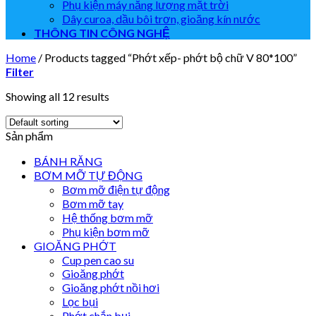
Phụ kiện máy năng lượng mặt trời
Dây curoa, dầu bôi trơn, gioăng kín nước
THÔNG TIN CÔNG NGHỆ
Home
/
Products tagged “Phớt xếp- phớt bộ chữ V 80*100”
Filter
Showing all 12 results
Sản phẩm
BÁNH RĂNG
BƠM MỠ TỰ ĐỘNG
Bơm mỡ điện tự động
Bơm mỡ tay
Hệ thống bơm mỡ
Phụ kiện bơm mỡ
GIOĂNG PHỚT
Cup pen cao su
Gioăng phớt
Gioăng phớt nồi hơi
Lọc bụi
Phớt chắn bụi