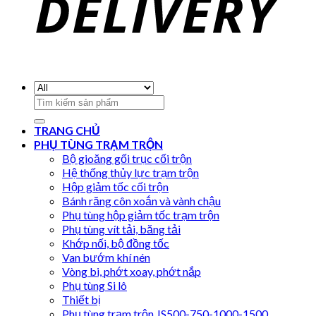
Search
for:
TRANG CHỦ
PHỤ TÙNG TRẠM TRỘN
Bộ gioăng gối trục cối trộn
Hệ thống thủy lực trạm trộn
Hộp giảm tốc cối trộn
Bánh răng côn xoắn và vành chậu
Phụ tùng hộp giảm tốc trạm trộn
Phụ tùng vít tải, băng tải
Khớp nối, bộ đồng tốc
Van bướm khí nén
Vòng bi, phớt xoay, phớt nắp
Phụ tùng Si lô
Thiết bị
Phụ tùng trạm trộn JS500-750-1000-1500