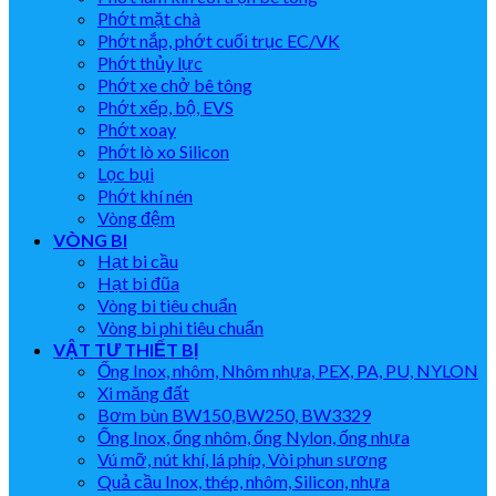
Phớt mặt chà
Phớt nắp, phớt cuối trục EC/VK
Phớt thủy lực
Phớt xe chở bê tông
Phớt xếp, bộ, EVS
Phớt xoay
Phớt lò xo Silicon
Lọc bụi
Phớt khí nén
Vòng đệm
VÒNG BI
Hạt bi cầu
Hạt bi đũa
Vòng bi tiêu chuẩn
Vòng bi phi tiêu chuẩn
VẬT TƯ THIẾT BỊ
Ống Inox, nhôm, Nhôm nhựa, PEX, PA, PU, NYLON
Xi măng đất
Bơm bùn BW150,BW250, BW3329
Ống Inox, ống nhôm, ống Nylon, ống nhựa
Vú mỡ, nút khí, lá phíp, Vòi phun sương
Quả cầu Inox, thép, nhôm, Silicon, nhựa