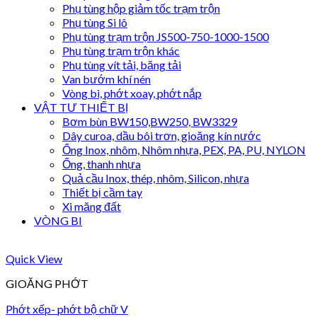
Phụ tùng hộp giảm tốc trạm trộn
Phụ tùng Si lô
Phụ tùng trạm trộn JS500-750-1000-1500
Phụ tùng trạm trộn khác
Phụ tùng vít tải, băng tải
Van bướm khí nén
Vòng bi, phớt xoay, phớt nắp
VẬT TƯ THIẾT BỊ
Bơm bùn BW150,BW250, BW3329
Dây curoa, dầu bôi trơn, gioăng kín nước
Ống Inox, nhôm, Nhôm nhựa, PEX, PA, PU, NYLON
Ống, thanh nhựa
Quả cầu Inox, thép, nhôm, Silicon, nhựa
Thiết bị cầm tay
Xi măng đất
VÒNG BI
Quick View
GIOĂNG PHỚT
Phớt xếp- phớt bộ chữ V