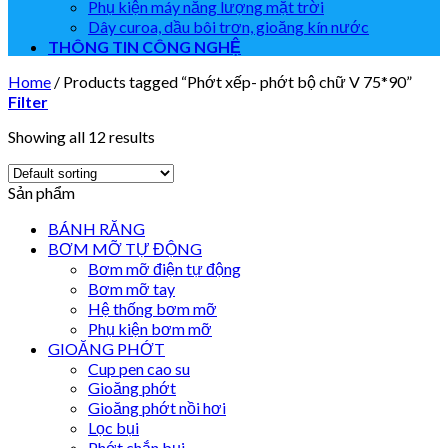
Phụ kiện máy năng lượng mặt trời
Dây curoa, dầu bôi trơn, gioăng kín nước
THÔNG TIN CÔNG NGHỆ
Home
/
Products tagged “Phớt xếp- phớt bộ chữ V 75*90”
Filter
Showing all 12 results
Sản phẩm
BÁNH RĂNG
BƠM MỠ TỰ ĐỘNG
Bơm mỡ điện tự động
Bơm mỡ tay
Hệ thống bơm mỡ
Phụ kiện bơm mỡ
GIOĂNG PHỚT
Cup pen cao su
Gioăng phớt
Gioăng phớt nồi hơi
Lọc bụi
Phớt chắn bụi