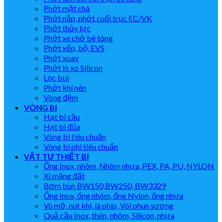
Phớt mặt chà
Phớt nắp, phớt cuối trục EC/VK
Phớt thủy lực
Phớt xe chở bê tông
Phớt xếp, bộ, EVS
Phớt xoay
Phớt lò xo Silicon
Lọc bụi
Phớt khí nén
Vòng đệm
VÒNG BI
Hạt bi cầu
Hạt bi đũa
Vòng bi tiêu chuẩn
Vòng bi phi tiêu chuẩn
VẬT TƯ THIẾT BỊ
Ống Inox, nhôm, Nhôm nhựa, PEX, PA, PU, NYLON
Xi măng đất
Bơm bùn BW150,BW250, BW3329
Ống Inox, ống nhôm, ống Nylon, ống nhựa
Vú mỡ, nút khí, lá phíp, Vòi phun sương
Quả cầu Inox, thép, nhôm, Silicon, nhựa