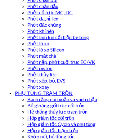
Phớt chắn dầu
Phớt cổ trục MC, DC
Phớt dạ, nỉ, len
Phớt đặc chủng
Phớt khí nén
Phớt làm kín cối trộn bê tông
Phớt lò xo
Phớt lò xo Silicon
Phớt mặt chà
Phớt nắp, phớt cuối trục EC/VK
Phớt piston
Phớt thủy lực
Phớt xếp, bộ, EVS
Phớt xoay
PHỤ TÙNG TRẠM TRỘN
Bánh răng côn xoắn và vành chậu
Bộ gioăng gối trục cối trộn
Hệ thống thủy lực trạm trộn
Hộp giảm tốc cối trộn
Hộp giảm tốc Cyclo và phụ tùng
Hộp giảm tốc trạm trộn
Khớp nối, bộ đồng tốc