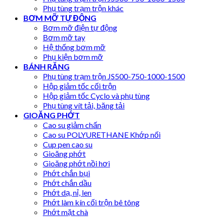
Phụ tùng trạm trộn khác
BƠM MỠ TỰ ĐỘNG
Bơm mỡ điện tự động
Bơm mỡ tay
Hệ thống bơm mỡ
Phụ kiện bơm mỡ
BÁNH RĂNG
Phụ tùng trạm trộn JS500-750-1000-1500
Hộp giảm tốc cối trộn
Hộp giảm tốc Cyclo và phụ tùng
Phụ tùng vít tải, băng tải
GIOĂNG PHỚT
Cao su giảm chấn
Cao su POLYURETHANE Khớp nối
Cup pen cao su
Gioăng phớt
Gioăng phớt nồi hơi
Phớt chắn bụi
Phớt chắn dầu
Phớt dạ, nỉ, len
Phớt làm kín cối trộn bê tông
Phớt mặt chà