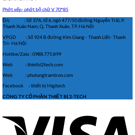
Phớt xếp- phớt bộ chữ V 70*85
Đ/c : Số 37A, tổ 6, ngõ 477/50 đường Nguyễn Trãi, P.
Thanh Xuân Nam, Q. Thanh Xuân, TP. Hà Nội
VPGD : Số 924 B đường Kim Giang - Thanh Liệt- Thanh
Trì- Hà Nội
Hotline/Zalo : 0988.775.899
Web : thietbi2tech.com
Web : phutungtramtron.com
Facebook : thiết bị Higitech
CÔNG TY CỔ PHẦN THIẾT BỊ 2-TECH