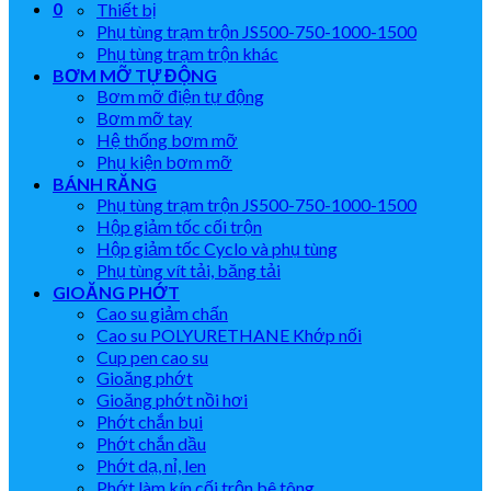
0
Thiết bị
Phụ tùng trạm trộn JS500-750-1000-1500
Phụ tùng trạm trộn khác
BƠM MỠ TỰ ĐỘNG
Bơm mỡ điện tự động
Bơm mỡ tay
Hệ thống bơm mỡ
Phụ kiện bơm mỡ
BÁNH RĂNG
Phụ tùng trạm trộn JS500-750-1000-1500
Hộp giảm tốc cối trộn
Hộp giảm tốc Cyclo và phụ tùng
Phụ tùng vít tải, băng tải
GIOĂNG PHỚT
Cao su giảm chấn
Cao su POLYURETHANE Khớp nối
Cup pen cao su
Gioăng phớt
Gioăng phớt nồi hơi
Phớt chắn bụi
Phớt chắn dầu
Phớt dạ, nỉ, len
Phớt làm kín cối trộn bê tông