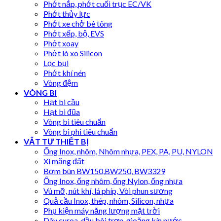
Phớt nắp, phớt cuối trục EC/VK
Phớt thủy lực
Phớt xe chở bê tông
Phớt xếp, bộ, EVS
Phớt xoay
Phớt lò xo Silicon
Lọc bụi
Phớt khí nén
Vòng đệm
VÒNG BI
Hạt bi cầu
Hạt bi đũa
Vòng bi tiêu chuẩn
Vòng bi phi tiêu chuẩn
VẬT TƯ THIẾT BỊ
Ống Inox, nhôm, Nhôm nhựa, PEX, PA, PU, NYLON
Xi măng đất
Bơm bùn BW150,BW250, BW3329
Ống Inox, ống nhôm, ống Nylon, ống nhựa
Vú mỡ, nút khí, lá phíp, Vòi phun sương
Quả cầu Inox, thép, nhôm, Silicon, nhựa
Phụ kiện máy năng lượng mặt trời
Dây curoa, dầu bôi trơn, gioăng kín nước