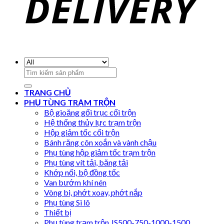
Search
for:
TRANG CHỦ
PHỤ TÙNG TRẠM TRỘN
Bộ gioăng gối trục cối trộn
Hệ thống thủy lực trạm trộn
Hộp giảm tốc cối trộn
Bánh răng côn xoắn và vành chậu
Phụ tùng hộp giảm tốc trạm trộn
Phụ tùng vít tải, băng tải
Khớp nối, bộ đồng tốc
Van bướm khí nén
Vòng bi, phớt xoay, phớt nắp
Phụ tùng Si lô
Thiết bị
Phụ tùng trạm trộn JS500-750-1000-1500